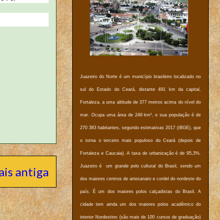
Juazeiro do Norte é um município brasileiro localizado no
sul do Estado do Ceará, distante 491 km da capital,
Fortaleza, a uma altitude de 377 metros acima do nível do
mar. Ocupa uma área de 249 km², e sua população é de
270 383 habitantes, segundo estimativas 2017 (IBGE), que
o torna o terceiro mais populoso do Ceará (depois de
Fortaleza e Caucaia). A taxa de urbanização é de 95,3%.
Juazeiro é um grande polo cultural do Brasil, sendo um
is antiga
dos maiores centros de artesanato e cordel do nordeste do
país. É um dos maiores polos calçadistas do Brasil. A
cidade tem ainda um dos maiores polos acadêmico do
interior Nordestino (são mais de 100 cursos de graduação)