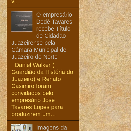
vi...
O empresário
Dedé Tavares
recebe Título
de Cidadão
Juazeirense pela
Câmara Municipal de
Juazeiro do Norte
Daniel Walker (
Guardião da História do
Juazeiro) e Renato
Casimiro foram
convidados pelo
empresário José
Tavares Lopes para
produzirem um...
Imagens da