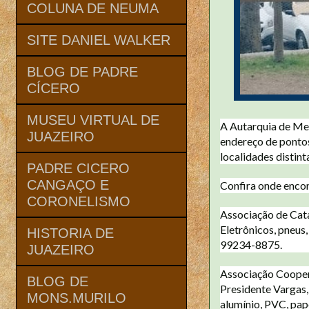
COLUNA DE NEUMA
SITE DANIEL WALKER
BLOG DE PADRE
CÍCERO
MUSEU VIRTUAL DE
A Autarquia de Me
JUAZEIRO
endereço de pontos
localidades distint
PADRE CICERO
CANGAÇO E
Confira onde encon
CORONELISMO
Associação de Cata
Eletrônicos, pneus,
HISTORIA DE
99234-8875.
JUAZEIRO
Associação Coopera
BLOG DE
Presidente Vargas, 
MONS.MURILO
alumínio, PVC, pap