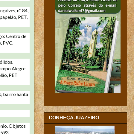
çalves, nº 84,
 papelão, PET,
ço: Centro de
s, PVC.
ólidos.
Campo Alegre.
lão, PET,
, bairro Santa
CONHEÇA JUAZEIRO
ônio. Objetos
7593.