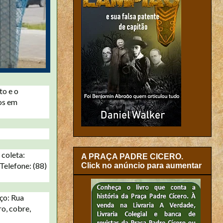
to e o
tos em
 coleta:
A PRAÇA PADRE CICERO.
 Telefone: (88)
Click no anúncio para aumentar
ço: Rua
ro, cobre,