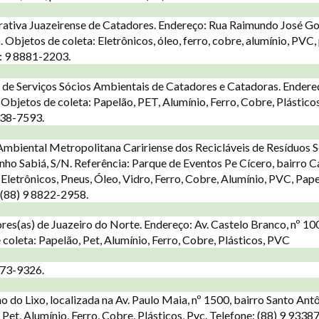
tiva Juazeirense de Catadores. Endereço: Rua Raimundo José Gon
 Objetos de coleta: Eletrônicos, óleo, ferro, cobre, alumínio, PVC,
e: 9 8881-2203.
de Serviços Sócios Ambientais de Catadores e Catadoras. Endere
Objetos de coleta: Papelão, PET, Alumínio, Ferro, Cobre, Plástico
338-7593.
Ambiental Metropolitana Caririense dos Recicláveis de Resíduos S
inho Sabiá, S/N. Referência: Parque de Eventos Pe Cícero, bairro 
Eletrônicos, Pneus, Óleo, Vidro, Ferro, Cobre, Alumínio, PVC, Pape
: (88) 9 8822-2958.
es(as) de Juazeiro do Norte. Endereço: Av. Castelo Branco, nº 100
coleta: Papelão, Pet, Alumínio, Ferro, Cobre, Plásticos, PVC
873-9326.
 do Lixo, localizada na Av. Paulo Maia, nº 1500, bairro Santo Ant
 Pet, Alumínio, Ferro, Cobre, Plásticos, Pvc. Telefone: (88) 9 9338