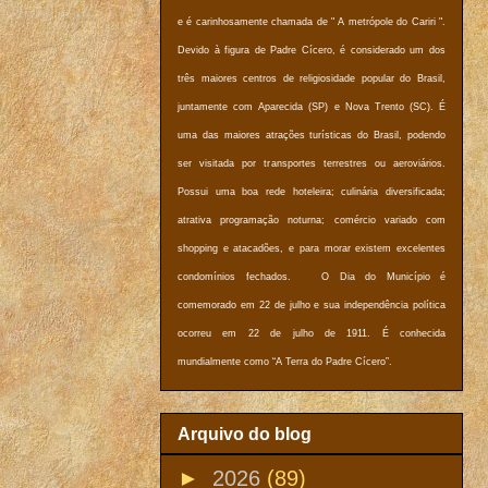
e é carinhosamente chamada de " A metrópole do Cariri ".
Devido à figura de Padre Cícero, é considerado um dos
três maiores centros de religiosidade popular do Brasil,
juntamente com Aparecida (SP) e Nova Trento (SC). É
uma das maiores atrações turísticas do Brasil, podendo
ser visitada por transportes terrestres ou aeroviários.
Possui uma boa rede hoteleira; culinária diversificada;
atrativa programação noturna; comércio variado com
shopping e atacadões, e para morar existem excelentes
condomínios fechados. O Dia do Município é
comemorado em 22 de julho e sua independência política
ocorreu em 22 de julho de 1911. É conhecida
mundialmente como “A Terra do Padre Cícero”.
Arquivo do blog
►
2026
(89)