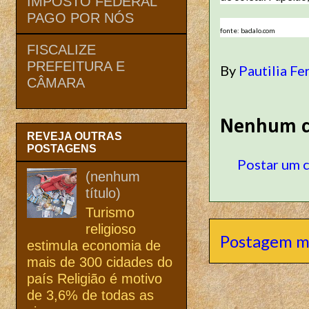
IMPOSTO FEDERAL
PAGO POR NÓS
fonte: badalo.com
FISCALIZE
PREFEITURA E
By
Pautilia Fe
CÂMARA
Nenhum c
REVEJA OUTRAS
POSTAGENS
Postar um 
(nenhum
título)
Turismo
religioso
Postagem m
estimula economia de
mais de 300 cidades do
país Religião é motivo
de 3,6% de todas as