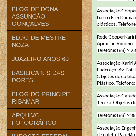
BLOG DE DONA
Associação Coopera
ASSUNÇÃO
bairro Frei Damião.
GONÇALVES
plásticos. Telefon
Rede CooperKariri 
BLOG DE MESTRE
Apoio ao Romeiro. 
NOZA
Telefone: (88) 9 9
JUAZEIRO ANOS 60
Associação Kariri 
Endereço: Av. Paiz
BASILICA N S DAS
Objetos de coleta: 
DORES
Plástico. Telefone
BLOG DO PRINCIPE
Associação Catador
RIBAMAR
Tereza. Objetos de 
Telefone: (88) 9 8
ARQUIVO
FOTOGRÁFICO
Associação Engenho
de coleta: Papelão,