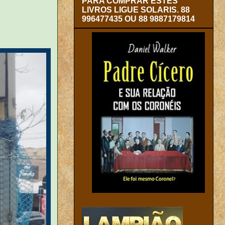
PARA COMPRAR ESTES
LIVROS LIGUE SOLARIS. 88
996477435 OU 88 9887179814