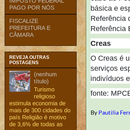
IMPOSTO FEDERAL
básica e es
PAGO POR NÓS
Referência 
FISCALIZE
Referência 
PREFEITURA E
CÂMARA
Creas
O Creas é u
REVEJA OUTRAS
POSTAGENS
serviços es
(nenhum
indivíduos 
título)
Turismo
fonte: MPC
religioso
estimula economia de
mais de 300 cidades do
By
Pautilia Fer
país Religião é motivo
de 3,6% de todas as