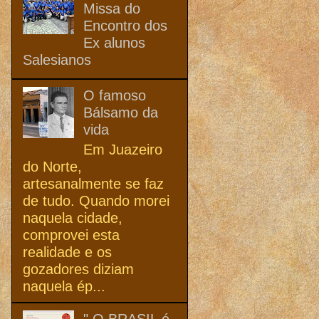
Missa do
Encontro dos
Ex alunos
Salesianos
O famoso
Bálsamo da
vida
Em Juazeiro
do Norte,
artesanalmente se faz
de tudo. Quando morei
naquela cidade,
comprovei esta
realidade e os
gozadores diziam
naquela ép...
" O BRASIL é,