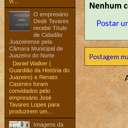
vi...
Nenhum c
O empresário
Dedé Tavares
Postar u
recebe Título
de Cidadão
Juazeirense pela
Câmara Municipal de
Juazeiro do Norte
Postagem ma
Daniel Walker (
Guardião da História do
Juazeiro) e Renato
Casimiro foram
convidados pelo
empresário José
Tavares Lopes para
produzirem um...
Imagens da