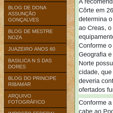
A recomenda
BLOG DE DONA
Côrte em 26
ASSUNÇÃO
determina o
GONÇALVES
ao Creas, o
BLOG DE MESTRE
equipamento
NOZA
Conforme o 
JUAZEIRO ANOS 60
Geografia e 
BASILICA N S DAS
Norte possu
DORES
cidade, que
BLOG DO PRINCIPE
deveria con
RIBAMAR
ofertados 
ARQUIVO
Conforme a 
FOTOGRÁFICO
cabe ao Pod