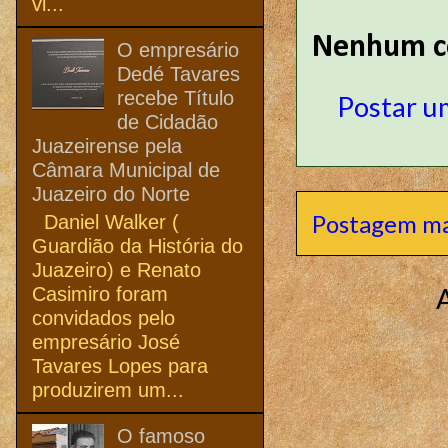
vi...
Nenhum c
O empresário
Dedé Tavares
recebe Título
Postar u
de Cidadão
Juazeirense pela
Câmara Municipal de
Juazeiro do Norte
Postagem ma
Daniel Walker (
Guardião da História do
Juazeiro) e Renato
Casimiro foram
convidados pelo
empresário José
Tavares Lopes para
produzirem um...
O famoso