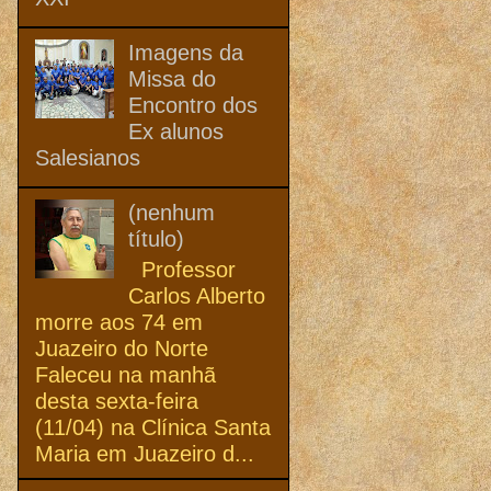
Imagens da
Missa do
Encontro dos
Ex alunos
Salesianos
(nenhum
título)
Professor
Carlos Alberto
morre aos 74 em
Juazeiro do Norte
Faleceu na manhã
desta sexta-feira
(11/04) na Clínica Santa
Maria em Juazeiro d...