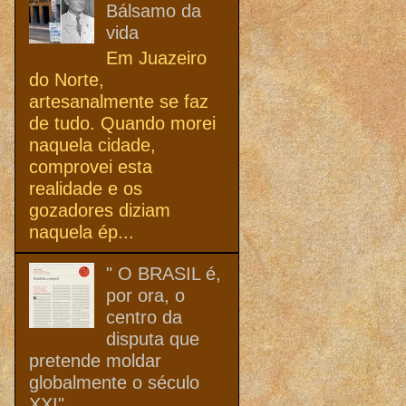
Bálsamo da
vida
Em Juazeiro
do Norte,
artesanalmente se faz
de tudo. Quando morei
naquela cidade,
comprovei esta
realidade e os
gozadores diziam
naquela ép...
" O BRASIL é,
por ora, o
centro da
disputa que
pretende moldar
globalmente o século
XXI"