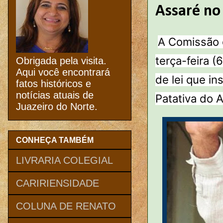
Assaré no 
A Comissão 
terça-feira (
Obrigada pela visita.
Aqui você encontrará
de lei que i
fatos históricos e
notícias atuais de
Patativa do A
Juazeiro do Norte.
CONHEÇA TAMBÉM
LIVRARIA COLEGIAL
CARIRIENSIDADE
COLUNA DE RENATO