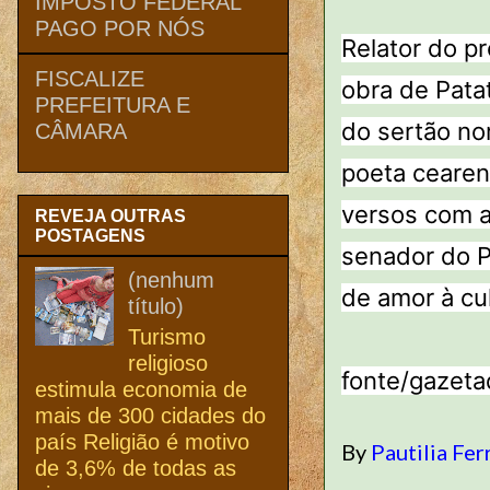
IMPOSTO FEDERAL
PAGO POR NÓS
Relator do p
FISCALIZE
obra de Patat
PREFEITURA E
do sertão no
CÂMARA
poeta cearen
versos com a
REVEJA OUTRAS
POSTAGENS
senador do P
(nenhum
de amor à cul
título)
Turismo
religioso
fonte/gazeta
estimula economia de
mais de 300 cidades do
país Religião é motivo
By
Pautilia Fer
de 3,6% de todas as