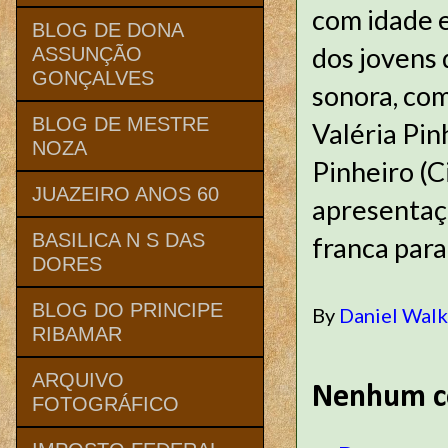
com idade e
BLOG DE DONA
dos jovens 
ASSUNÇÃO
GONÇALVES
sonora, com
BLOG DE MESTRE
Valéria Pin
NOZA
Pinheiro (C
JUAZEIRO ANOS 60
apresentaçõ
BASILICA N S DAS
franca para
DORES
BLOG DO PRINCIPE
By
Daniel Wal
RIBAMAR
ARQUIVO
Nenhum c
FOTOGRÁFICO