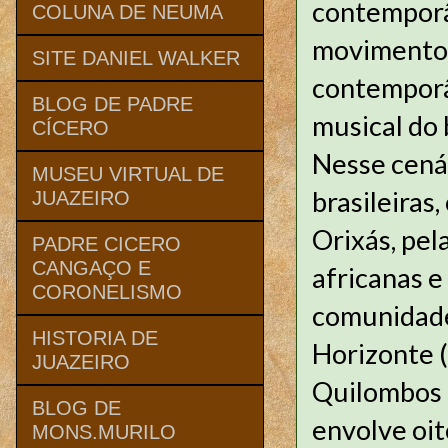
contemporâ
COLUNA DE NEUMA
movimentos
SITE DANIEL WALKER
contemporâ
BLOG DE PADRE
musical do
CÍCERO
Nesse cenár
MUSEU VIRTUAL DE
brasileiras
JUAZEIRO
Orixás, pel
PADRE CICERO
CANGAÇO E
africanas 
CORONELISMO
comunidade 
HISTORIA DE
Horizonte 
JUAZEIRO
Quilombos 
BLOG DE
envolve oit
MONS.MURILO