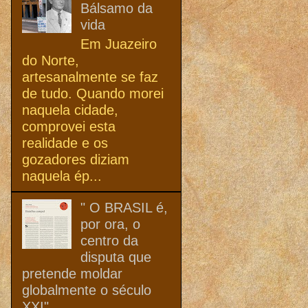
Bálsamo da
vida
Em Juazeiro
do Norte,
artesanalmente se faz
de tudo. Quando morei
naquela cidade,
comprovei esta
realidade e os
gozadores diziam
naquela ép...
" O BRASIL é,
por ora, o
centro da
disputa que
pretende moldar
globalmente o século
XXI"