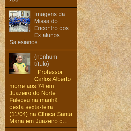
Imagens da
Missa do
Encontro dos
Ex alunos
Salesianos
(nenhum
título)
Professor
Carlos Alberto
morre aos 74 em
Juazeiro do Norte
Faleceu na manhã
desta sexta-feira
(11/04) na Clínica Santa
Maria em Juazeiro d...