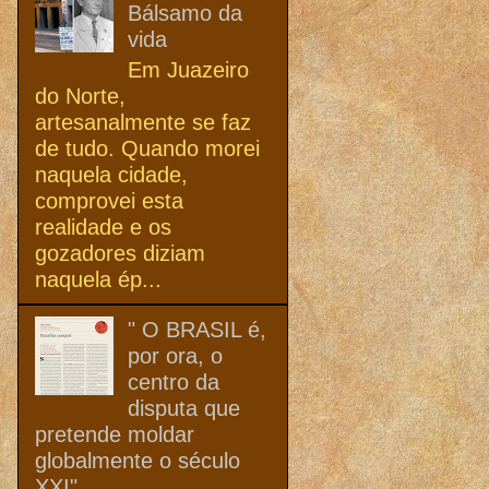
Bálsamo da
vida
Em Juazeiro
do Norte,
artesanalmente se faz
de tudo. Quando morei
naquela cidade,
comprovei esta
realidade e os
gozadores diziam
naquela ép...
" O BRASIL é,
por ora, o
centro da
disputa que
pretende moldar
globalmente o século
XXI"