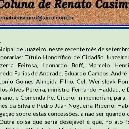
.
cipal de Juazeiro, neste recente mês de setemb
honrarias: Título Honorífico de Cidadão Juazeire
ezerra Feitosa, Leonardo Boff, Marcelo Henr
fredo Farias de Andrade, Eduardo Campos, André 
tonio Gomes Almeida Filho, Cel. Werisleyk Pon
os Alves Pereira, ministro Fernando Haddad, e 
lano; e Comenda Pe. Cícero, in memoriam, para:
s da Silva e Pedro Juan Nogueira Ribeiro. Hab
lgação sobre estas concessões, a não ser quando 
Outra coisa que seria desejável é que, no ato f