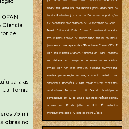
ficção
país. É um dos maiores polos calçadistas do Brasil. A
cidade tem ainda um dos maiores polos acadêmico do
 RIOFAN
interior Nordestino (são mais de 100 cursos de graduação)
y Ciencia
e é carinhosamente chamada de " A metrópole do Cariri ".
Devido à figura de Padre Cícero, é considerado um dos
rror de
três maiores centros de religiosidade popular do Brasil,
juntamente com Aparecida (SP) e Nova Trento (SC). É
uma das maiores atrações turísticas do Brasil, podendo
ser visitada por transportes terrestres ou aeroviários.
Possui uma boa rede hoteleira; culinária diversificada;
atrativa programação noturna; comércio variado com
uiu para as
shopping e atacadões, e para morar existem excelentes
Califórnia
condomínios fechados. O Dia do Município é
comemorado em 22 de julho e sua independência política
ocorreu em 22 de julho de 1911. É conhecida
seros
75 mi
mundialmente como “A Terra do Padre Cícero”.
s obras no