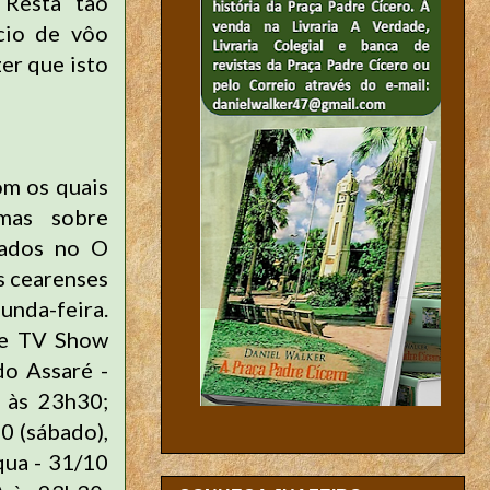
 Resta tão
cio de vôo
zer que isto
om os quais
mas sobre
tados no O
s cearenses
nda-feira.
 e TV Show
do Assaré -
, às 23h30;
0 (sábado),
qua - 31/10