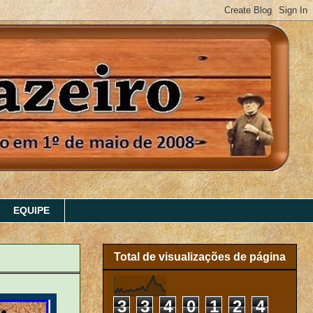
EQUIPE
Total de visualizações de página
3
3
4
0
1
2
4