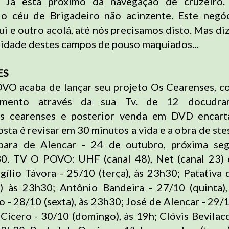
el. Já está próximo da navegação de cruzeiro.
o céu de Brigadeiro não acinzente. Este negó
ui e outro acolá, até nós precisamos disto. Mas di
ilidade destes campos de pouso maquiados...
ES
VO acaba de lançar seu projeto Os Cearenses, c
imento através da sua Tv. de 12 docudra
es cearenses e posterior venda em DVD encar
ta é revisar em 30 minutos a vida e a obra de ste
rbara de Alencar - 24 de outubro, próxima segu
30. TV O POVO: UHF (canal 48), Net (canal 23)
rgílio Távora - 25/10 (terça), às 23h30; Patativa 
) às 23h30; Antônio Bandeira - 27/10 (quinta)
 - 28/10 (sexta), às 23h30; José de Alencar - 29/1
 Cícero - 30/10 (domingo), às 19h; Clóvis Bevilac