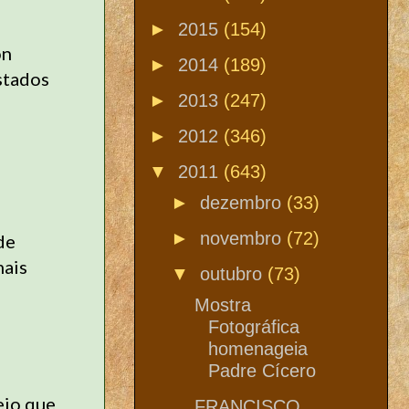
►
2015
(154)
on
►
2014
(189)
stados
►
2013
(247)
►
2012
(346)
▼
2011
(643)
►
dezembro
(33)
►
novembro
(72)
de
mais
▼
outubro
(73)
Mostra
Fotográfica
homenageia
Padre Cícero
eio que
FRANCISCO