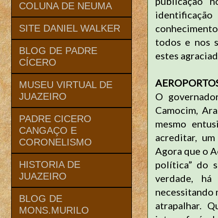
publicação n
COLUNA DE NEUMA
identificaç
conhecimento,
SITE DANIEL WALKER
todos e nos 
BLOG DE PADRE
estes agraciad
CÍCERO
AEROPORTOS.
MUSEU VIRTUAL DE
O governador
JUAZEIRO
Camocim, Arac
PADRE CICERO
mesmo entusi
CANGAÇO E
acreditar, um
CORONELISMO
Agora que o A
política” do 
HISTORIA DE
JUAZEIRO
verdade, há 
necessitando 
BLOG DE
atrapalhar. 
MONS.MURILO