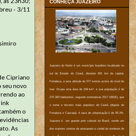
, às 23h30;
CONHEÇA JUAZEIRO
breu - 3/11
simiro
Juazeiro do Norte é um município brasileiro localizado no
sul do Estado do Ceará, distante 491 km da capital,
 de Cipriano
Fortaleza, a uma altitude de 377 metros acima do nível do
o seu novo
mar. Ocupa uma área de 249 km², e sua população é de
rrendo ao
270 383 habitantes, segundo estimativas 2017 (IBGE), que
link
o torna o terceiro mais populoso do Ceará (depois de
a também o
Fortaleza e Caucaia). A taxa de urbanização é de 95,3%.
 evidências
Juazeiro é um grande polo cultural do Brasil, sendo um
ato. As
dos maiores centros de artesanato e cordel do nordeste do