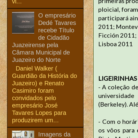
primeiras prod
vi...
ploicial, for
O empresário
participará ai
Dedé Tavares
2011; Montevid
recebe Título
Ficción 2011;
de Cidadão
Lisboa 2011
Juazeirense pela
Câmara Municipal de
Juazeiro do Norte
Daniel Walker (
Guardião da História do
LIGEIRINHAS
Juazeiro) e Renato
- A coleção de
Casimiro foram
universidade
convidados pelo
(Berkeley). Al
empresário José
Tavares Lopes para
produzirem um...
- Com o horár
os vôos para
Imagens da