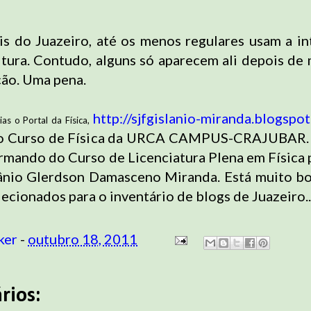
ais do Juazeiro, até os menos regulares usam a in
itura. Contudo, alguns só aparecem ali depois de 
ção. Uma pena.
http://sjfgislanio-miranda.blogspo
ias o Portal da Física,
r o Curso de Física da URCA CAMPUS-CRAJUBAR.
formando do Curso de Licenciatura Plena em Física
lânio Glerdson Damasceno Miranda. Está muito bo
elecionados para o inventário de blogs de Juazeiro..
ker
-
outubro 18, 2011
rios: