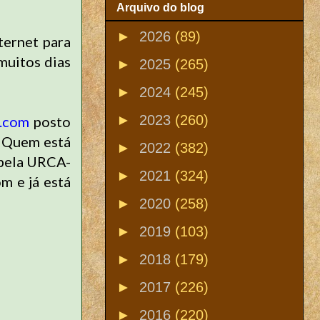
Arquivo do blog
►
2026
(89)
ternet para
muitos dias
►
2025
(265)
►
2024
(245)
►
2023
(260)
t.com
posto
 Quem está
►
2022
(382)
 pela URCA-
►
2021
(324)
m e já está
►
2020
(258)
►
2019
(103)
►
2018
(179)
►
2017
(226)
►
2016
(220)