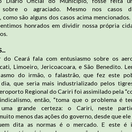
o Diário Oficial do Município, fosse feita 
ão sobre o agraciado. Mesmo nos casos d
 como são alguns dos casos acima mencionados.
sentimos honrados em dividir nossa própria cid
os.
..
 do Ceará fala com entusiasmo sobre os aer
ati, Limoeiro, Jericoacoara, e São Benedito. L
asmo do irmão, o falastrão, que fez este po
 dia, que seria mais industrializado pelos tigres
eroporto Regional do Cariri foi assimilado pela “
sindicalismo, então, “toma que o problema é te
uma grande certeza: o Cariri, neste partic
muito menos das ações do governo, desde que ele
Quem dita as normas é o mercado. E este é ir