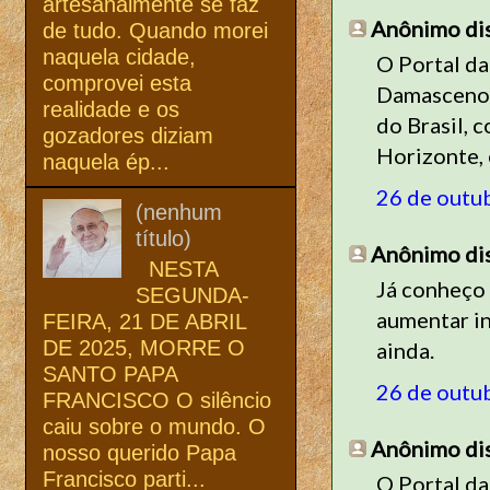
artesanalmente se faz
Anônimo diss
de tudo. Quando morei
naquela cidade,
O Portal da
comprovei esta
Damasceno 
realidade e os
do Brasil, 
gozadores diziam
Horizonte, 
naquela ép...
26 de outu
(nenhum
título)
Anônimo diss
NESTA
Já conheço 
SEGUNDA-
aumentar in
FEIRA, 21 DE ABRIL
DE 2025, MORRE O
ainda.
SANTO PAPA
26 de outu
FRANCISCO O silêncio
caiu sobre o mundo. O
Anônimo diss
nosso querido Papa
Francisco parti...
O Portal da