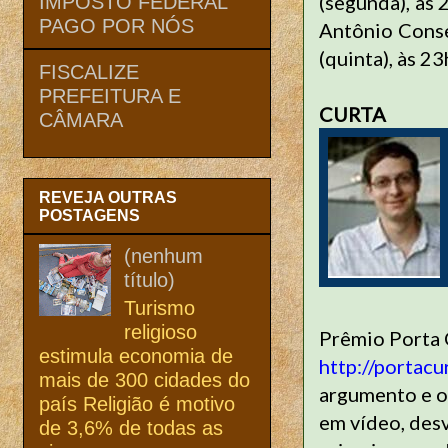
(segunda), às 
IMPOSTO FEDERAL
PAGO POR NÓS
Antônio Conse
(quinta), às 2
FISCALIZE
PREFEITURA E
CURTA
CÂMARA
REVEJA OUTRAS
POSTAGENS
(nenhum
título)
Turismo
religioso
Prêmio Porta C
estimula economia de
http://portac
mais de 300 cidades do
argumento e o 
país Religião é motivo
em vídeo, des
de 3,6% de todas as