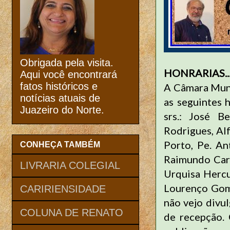
Obrigada pela visita.
HONRARIAS..
Aqui você encontrará
fatos históricos e
A Câmara Muni
notícias atuais de
as seguintes 
Juazeiro do Norte.
srs.: José B
Rodrigues, Al
Porto, Pe. An
CONHEÇA TAMBÉM
Raimundo Carl
LIVRARIA COLEGIAL
Urquisa Hercu
Lourenço Gome
CARIRIENSIDADE
não vejo divu
COLUNA DE RENATO
de recepção. 