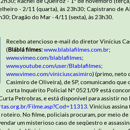
22h30; Rachel de Queiroz - 1º de novembro (terça)
lheiro - 2/11 (quarta), às 23h30; Capistrano de A
3h30; Dragão do Mar - 4/11 (sexta), às 23h30.
Recebo atencioso e-mail do diretor Vinícius Ca
(
Bláblá filmes:
www.blablafilmes.com.br
;
www.vimeo.com/blablafilmes
;
www.youtube.com/user/Blablafilmes
;
www.vimeo.com/viniciuscasimiro
) (primo, neto
Casimiro de Oliveira), de SP, comunicando que 
curta Inquérito Policial Nº 0521/09 está conco
urta Petrobras, e está disponível para assistir no 
urtas.org.br/Filme.asp?Cod=11313
. Vinícius assin
roteiro. No filme, policiais procuram, por meio de
vendar um misterioso caso de seqüestro e assassin