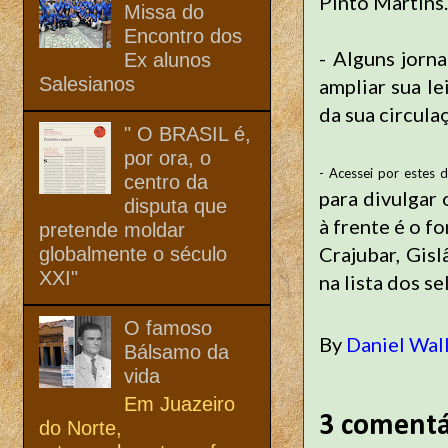
Pinto Martins.
Missa do
Encontro dos
- Alguns jorn
Ex alunos
Salesianos
ampliar sua le
da sua circula
" O BRASIL é,
por ora, o
- Acessei por estes d
centro da
para divulga
disputa que
à frente é o 
pretende moldar
Crajubar, Gis
globalmente o século
XXI"
na lista dos s
O famoso
By
Daniel Wal
Bálsamo da
vida
Em Juazeiro
3 comentá
do Norte,