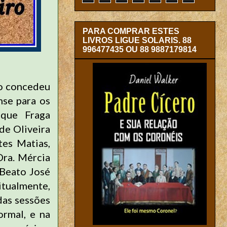
PARA COMPRAR ESTES
LIVROS LIGUE SOLARIS. 88
996477435 OU 88 9887179814
ro concedeu
nse para os
ique Fraga
de Oliveira
tes Matias,
Dra. Mércia
 Beato José
itualmente,
das sessões
ormal, e na