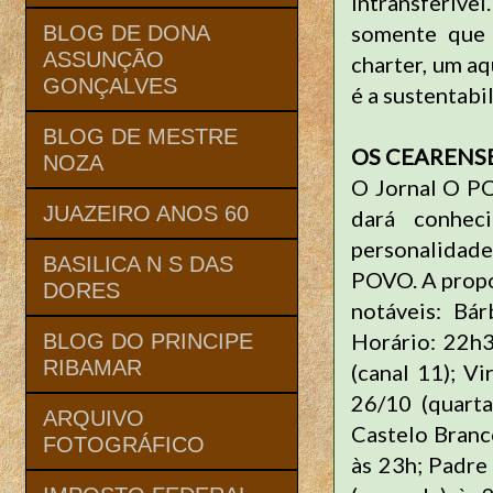
intransferív
somente que 
BLOG DE DONA
ASSUNÇÃO
charter, um aq
GONÇALVES
é a sustentab
BLOG DE MESTRE
OS CEARENS
NOZA
O Jornal O PO
JUAZEIRO ANOS 60
dará conhec
personalidad
BASILICA N S DAS
POVO. A propos
DORES
notáveis: Bá
Horário: 22h
BLOG DO PRINCIPE
RIBAMAR
(canal 11); Vi
26/10 (quarta
ARQUIVO
Castelo Branco
FOTOGRÁFICO
às 23h; Padre