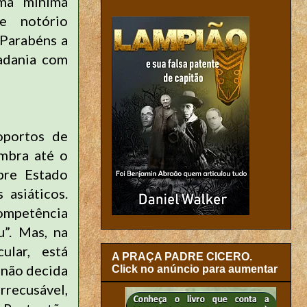
uma mínima
e notório
 Parabéns a
adania com
oportos de
embra até o
bre Estado
 asiáticos.
competência
u”. Mas, na
ular, está
A PRAÇA PADRE CICERO.
 não decida
Click no anúncio para aumentar
recusável,