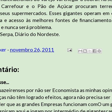
 Carrefour e o Pão de Açúcar procuram terre
 seus supermercados. Esses gigantes operam em 
ia e acesso às melhores fontes de financiamento.
 e nunca será problema.
Serpa, Diário do Nordeste.
ker
-
novembro 26, 2011
tário:
e...
azeirenses por não ser Economista as minhas opi
ças não têm logrado efeitos, agora não precisa ser 
der que as grandes Empresas funcionam comO um 
aspiram aqui e jogam por intermédio de gigantesca