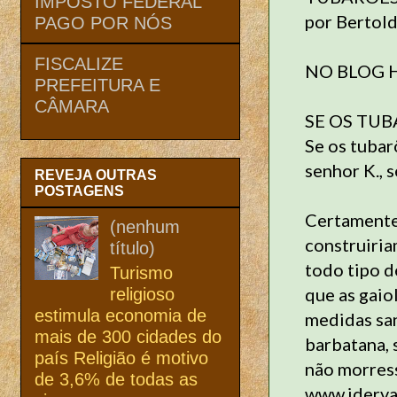
IMPOSTO FEDERAL
por Bertold
PAGO POR NÓS
FISCALIZE
NO BLOG 
PREFEITURA E
CÂMARA
SE OS TU
Se os tubar
senhor K., 
REVEJA OUTRAS
POSTAGENS
Certamente,
(nenhum
construiria
título)
todo tipo d
Turismo
que as gaio
religioso
estimula economia de
medidas san
mais de 300 cidades do
barbatana, 
país Religião é motivo
não morres
de 3,6% de todas as
www.iderval