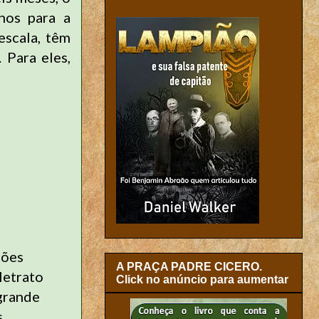
nos para a
escala, têm
 Para eles,
nões
A PRAÇA PADRE CICERO.
letrato
Click no anúncio para aumentar
grande
s