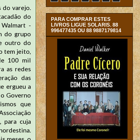
 do varejo.
tacadão do
PARA COMPRAR ESTES
 Walmart -
LIVROS LIGUE SOLARIS. 88
996477435 OU 88 9887179814
m do grupo
e outro do
 tem jeito,
de 100 mil
ra as redes
eração das
ue ergueu a
e o Governo
nismos que
 Associação
, para cuja
 nordestina.
eis meses, o