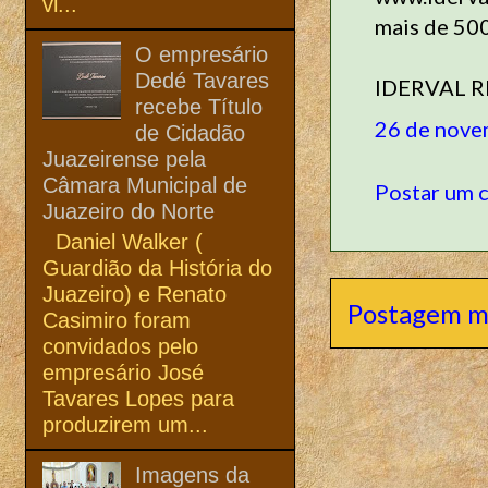
vi...
mais de 50
O empresário
Dedé Tavares
IDERVAL 
recebe Título
26 de nove
de Cidadão
Juazeirense pela
Câmara Municipal de
Postar um 
Juazeiro do Norte
Daniel Walker (
Guardião da História do
Juazeiro) e Renato
Postagem m
Casimiro foram
convidados pelo
empresário José
Tavares Lopes para
produzirem um...
Imagens da