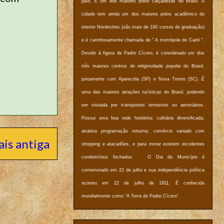
país. É um dos maiores polos calçadistas do Brasil. A
cidade tem ainda um dos maiores polos acadêmico do
interior Nordestino (são mais de 100 cursos de graduação)
e é carinhosamente chamada de " A metrópole do Cariri ".
Devido à figura de Padre Cícero, é considerado um dos
três maiores centros de religiosidade popular do Brasil,
juntamente com Aparecida (SP) e Nova Trento (SC). É
uma das maiores atrações turísticas do Brasil, podendo
ser visitada por transportes terrestres ou aeroviários.
Possui uma boa rede hoteleira; culinária diversificada;
atrativa programação noturna; comércio variado com
is antiga
shopping e atacadões, e para morar existem excelentes
condomínios fechados. O Dia do Município é
comemorado em 22 de julho e sua independência política
ocorreu em 22 de julho de 1911. É conhecida
mundialmente como “A Terra do Padre Cícero”.