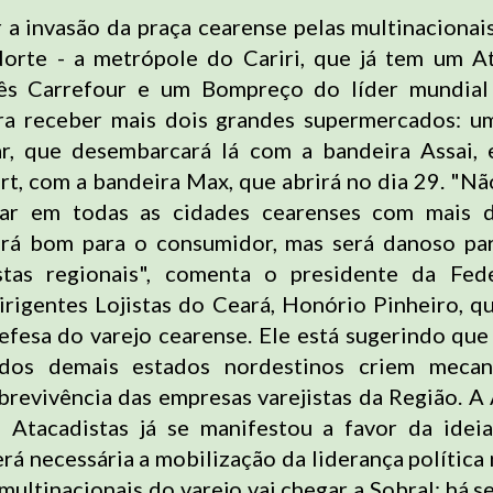
 a invasão da praça cearense pelas multinacionais
Norte - a metrópole do Cariri, que já tem um A
cês Carrefour e um Bompreço do líder mundial
ara receber mais dois grandes supermercados: u
r, que desembarcará lá com a bandeira Assai, 
, com a bandeira Max, que abrirá no dia 29. "Não
rar em todas as cidades cearenses com mais 
erá bom para o consumidor, mas será danoso pa
stas regionais", comenta o presidente da Fed
rigentes Lojistas do Ceará, Honório Pinheiro, q
efesa do varejo cearense. Ele está sugerindo qu
dos demais estados nordestinos criem meca
brevivência das empresas varejistas da Região. A
s Atacadistas já se manifestou a favor da ideia
erá necessária a mobilização da liderança política
multinacionais do varejo vai chegar a Sobral: há s