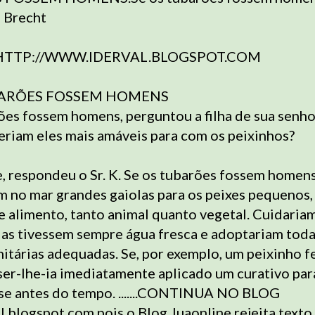
 Brecht
HTTP://WWW.IDERVAL.BLOGSPOT.COM
BARÕES FOSSEM HOMENS
ões fossem homens, perguntou a filha de sua senho
seriam eles mais amáveis para com os peixinhos?
 respondeu o Sr. K. Se os tubarões fossem homens
m no mar grandes gaiolas para os peixes pequenos
e alimento, tanto animal quanto vegetal. Cuidaria
las tivessem sempre água fresca e adoptariam toda
itárias adequadas. Se, por exemplo, um peixinho fe
ser-lhe-ia imediatamente aplicado um curativo par
se antes do tempo. .......CONTINUA NO BLOG
.blogspot.com pois o Blog Juaonline rejeita text