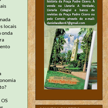
ais
,nada
s locais
a onda
ra
mento
a
economia
to?
E OS
ns