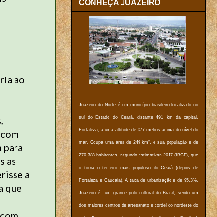
CONHEÇA JUAZEIRO
ria ao
Juazeiro do Norte é um município brasileiro localizado no
,
sul do Estado do Ceará, distante 491 km da capital,
Fortaleza, a uma altitude de 377 metros acima do nível do
, com
mar. Ocupa uma área de 249 km², e sua população é de
m para
270 383 habitantes, segundo estimativas 2017 (IBGE), que
s as
o torna o terceiro mais populoso do Ceará (depois de
risse a
Fortaleza e Caucaia). A taxa de urbanização é de 95,3%.
a que
Juazeiro é um grande polo cultural do Brasil, sendo um
dos maiores centros de artesanato e cordel do nordeste do
o com