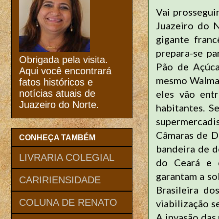
Vai prosseguir
Juazeiro do 
gigante fran
prepara-se p
Obrigada pela visita.
Pão de Açúca
Aqui você encontrará
mesmo Walmart
fatos históricos e
eles vão ent
notícias atuais de
Juazeiro do Norte.
habitantes. S
supermercadi
Câmaras de Di
CONHEÇA TAMBÉM
bandeira de d
LIVRARIA COLEGIAL
do Ceará e 
garantam a so
CARIRIENSIDADE
Brasileira do
COLUNA DE RENATO
viabilização s
A invasão das 