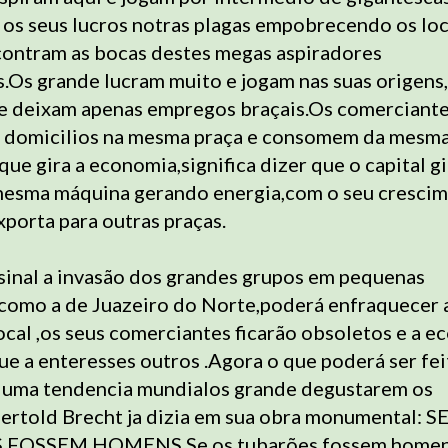
os seus lucros notras plagas empobrecendo os loc
contram as bocas destes megas aspiradores
Os grande lucram muito e jogam nas suas origens
 deixam apenas empregos braçais.Os comerciante
s domicilios na mesma praça e consomem da mesm
ue gira a economia,significa dizer que o capital gi
mesma máquina gerando energia,com o seu cresci
xporta para outras praças.
inal a invasão dos grandes grupos em pequenas
como a de Juazeiro do Norte,poderá enfraquecer 
cal ,os seus comerciantes ficarão obsoletos e a 
ue a enteresses outros .Agora o que poderá ser fei
é uma tendencia mundialos grande degustarem os
rtold Brecht ja dizia em sua obra monumental: S
FOSSEM HOMENS.Se os tubarões fossem home