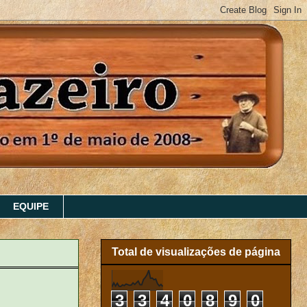
EQUIPE
Total de visualizações de página
3
3
4
0
8
9
0