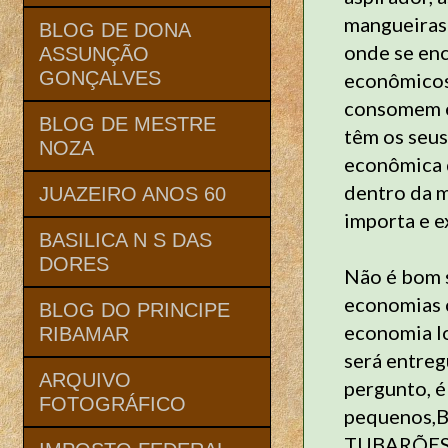
mangueiras 
BLOG DE DONA
onde se en
ASSUNÇÃO
GONÇALVES
econômicos.
consomem e
BLOG DE MESTRE
têm os seu
NOZA
econômica q
dentro da 
JUAZEIRO ANOS 60
importa e e
BASILICA N S DAS
DORES
Não é bom s
economias 
BLOG DO PRINCIPE
economia lo
RIBAMAR
será entreg
ARQUIVO
pergunto, 
FOTOGRÁFICO
pequenos,Be
TUBARÕES 