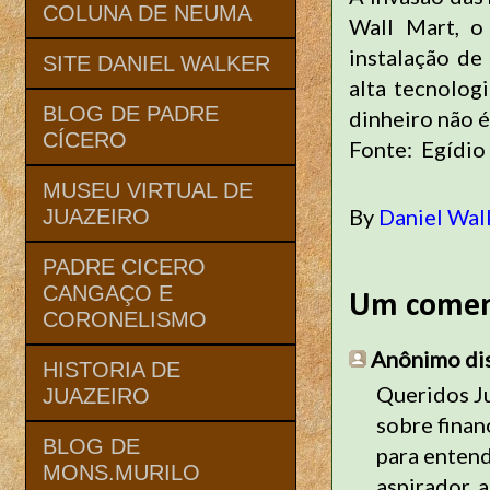
COLUNA DE NEUMA
Wall Mart, o
instalação de
SITE DANIEL WALKER
alta tecnolog
BLOG DE PADRE
dinheiro não é
CÍCERO
Fonte: Egídio 
MUSEU VIRTUAL DE
By
Daniel Wal
JUAZEIRO
PADRE CICERO
CANGAÇO E
Um comen
CORONELISMO
Anônimo diss
HISTORIA DE
Queridos Ju
JUAZEIRO
sobre finan
BLOG DE
para enten
MONS.MURILO
aspirador, 