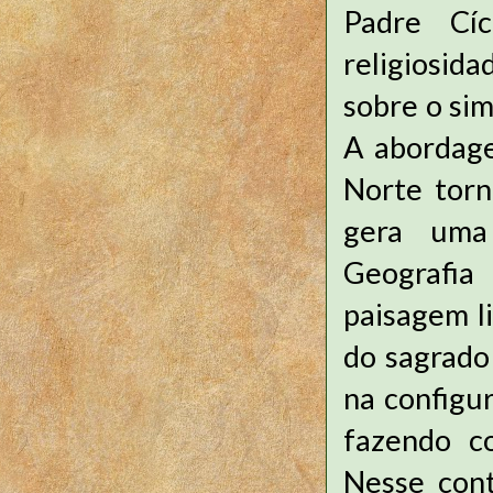
Padre Cí
religiosid
sobre o sim
A abordage
Norte torn
gera uma 
Geografia
paisagem l
do sagrado 
na configu
fazendo c
Nesse cont