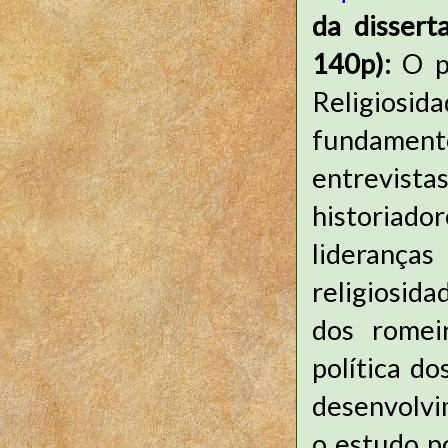
da dissert
140p):
O p
Religiosid
fundament
entrevis
historiad
lideranças
religiosid
dos romei
política d
desenvolvi
o estudo po