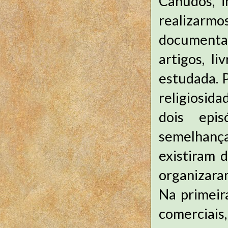
Canudos, i
realizarm
documental,
artigos, l
estudada. 
religiosida
dois epis
semelhança
existiram 
organizara
Na primeira
comerciai