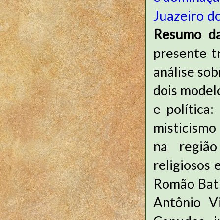
Juazeiro d
Resumo da
presente t
análise sob
dois model
e política
misticismo 
na região
religiosos 
Romão Batis
Antônio V