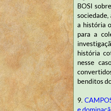
BOSI sobre
sociedade,
a história 
para a col
investigaçã
história co
nesse caso
convertido
benditos do
9.
CAMPOS, 
e dominaçã