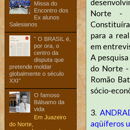
desenvolvi
Missa do
Encontro dos
Norte - 
Ex alunos
Constituír
Salesianos
para a rea
" O BRASIL é,
em entrevi
por ora, o
centro da
A pesquisa 
disputa que
pretende moldar
do Norte -
globalmente o século
Romão Bati
XXI"
sócio-econô
O famoso
Bálsamo da
vida
3.
ANDRADE
Em Juazeiro
aqüíferos u
do Norte,