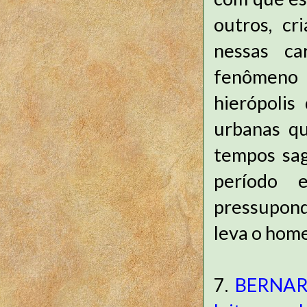
outros, cr
nessas ca
fenômeno 
hierópolis
urbanas qu
tempos sag
período 
pressupond
leva o hom
7.
BERNARD