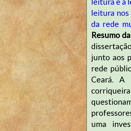
leitura e a 
leitura nos
da rede mu
Resumo da 
dissertaçã
junto aos p
rede públi
Ceará. A 
corriqueira
questiona
professore
uma inves