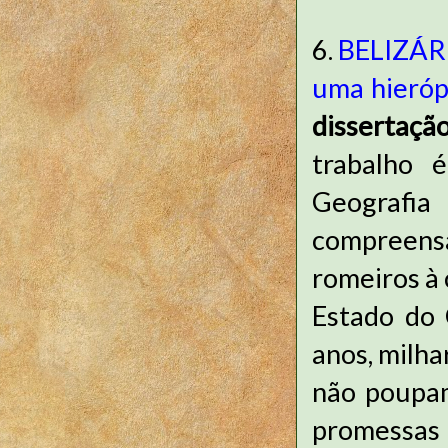
6.
BELIZÁRI
uma hierópo
dissertaç
trabalho 
Geografia
compreensã
romeiros à 
Estado do 
anos, milha
não poupam
promessas 