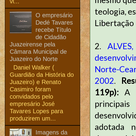
vi...
teologia, e
O empresário
Libertação
Dedé Tavares
recebe Título
de Cidadão
Juazeirense pela
2.
ALVES,
Câmara Municipal de
desenvolvi
Juazeiro do Norte
Daniel Walker (
Norte-Cear
Guardião da História do
2002
.
Res
Juazeiro) e Renato
Casimiro foram
119p):
A 
convidados pelo
principa
empresário José
Tavares Lopes para
desenvolvid
produzirem um...
adotada n
Imagens da