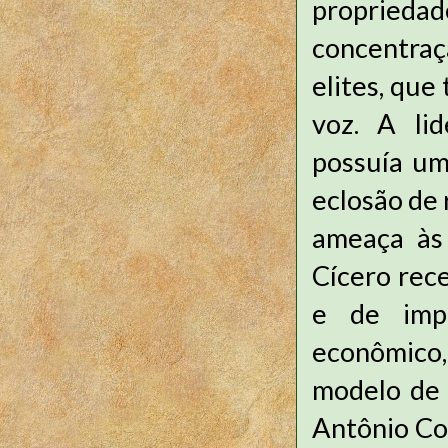
proprieda
concentraç
elites, que
voz. A lid
possuía um
eclosão de
ameaça às 
Cícero rec
e de impo
econômico, 
modelo de 
Antônio Con