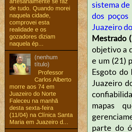
artesanalmente se faz
sistema de
de tudo. Quando morei
dos poços 
naquela cidade,
comprovei esta
Juazeiro do
realidade e os
gozadores diziam
Mestrado (
naquela ép...
objetivo a
(nenhum
e um (21) 
título)
Esgoto do 
Professor
Carlos Alberto
Juazeiro d
morre aos 74 em
confiabili
Juazeiro do Norte
Faleceu na manhã
mapas qu
desta sexta-feira
(11/04) na Clínica Santa
gerenciame
Maria em Juazeiro d...
parte do ó