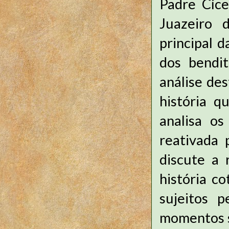
Padre Cíce
Juazeiro d
principal 
dos bendit
análise des
história q
analisa os
reativada 
discute a 
história co
sujeitos p
momentos si