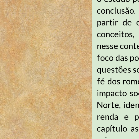
conclusão. 
partir de 
conceitos,
nesse cont
foco das po
questões so
fé dos rome
impacto so
Norte, iden
renda e pr
capítulo a