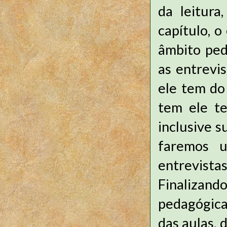
da leitura
capítulo, o
âmbito ped
as entrevi
ele tem do
tem ele t
inclusive s
faremos u
entrevistas
Finalizan
pedagógica,
das aulas, 