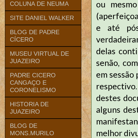
ou mesmo 
COLUNA DE NEUMA
(aperfeiço
SITE DANIEL WALKER
e até pós
BLOG DE PADRE
verdadeira
CÍCERO
delas cont
MUSEU VIRTUAL DE
senão, com
JUAZEIRO
em sessão 
PADRE CICERO
CANGAÇO E
respectivo
CORONELISMO
destes doc
HISTORIA DE
alguns des
JUAZEIRO
manifesta
BLOG DE
melhor div
MONS.MURILO