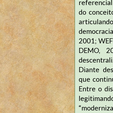
referencial
do conceit
articulan
democraci
2001; WEFF
DEMO, 20
descentra
Diante des
que contin
Entre o di
legitimand
“moderniz