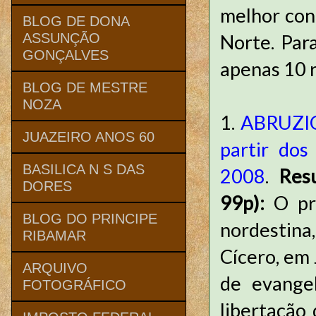
melhor con
BLOG DE DONA
Norte. Par
ASSUNÇÃO
GONÇALVES
apenas 10 
BLOG DE MESTRE
NOZA
1.
ABRUZIO,
JUAZEIRO ANOS 60
partir dos
BASILICA N S DAS
2008
.
Res
DORES
99p):
O pr
BLOG DO PRINCIPE
nordestina
RIBAMAR
Cícero, em 
ARQUIVO
de evangel
FOTOGRÁFICO
libertação