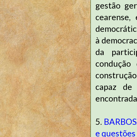
gestão ger
cearense,
democrátic
à democraci
da partic
condução 
construção
capaz de 
encontrada
5.
BARBOSA,
e questões 