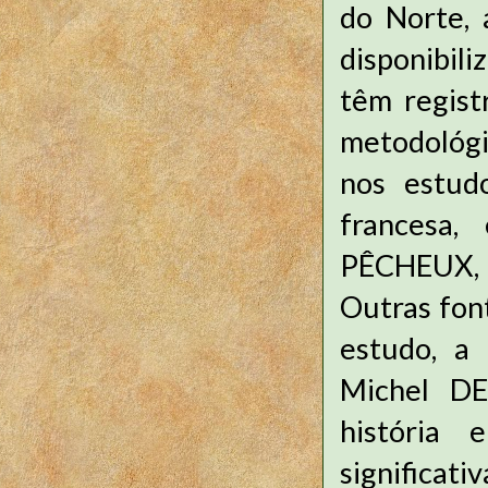
do Norte, 
disponibili
têm regist
metodológi
nos estud
francesa,
PÊCHEUX,
Outras fon
estudo, a
Michel DE
história 
significati