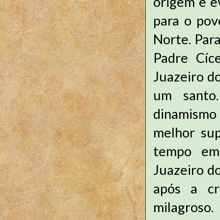
origem e ev
para o pov
Norte. Para
Padre Cíc
Juazeiro d
um santo.
dinamismo 
melhor su
tempo em 
Juazeiro do
após a c
milagroso.