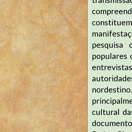
compreend
constituem 
manifesta
pesquisa c
populares 
entrevist
autoridad
nordesti
principal
cultural da
documentos