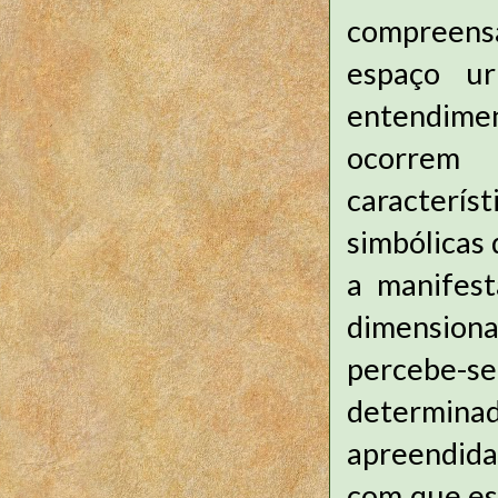
compreensã
espaço ur
entendime
ocorrem 
caracterís
simbólicas
a manifest
dimension
percebe-se
determinad
apreendida
com que es