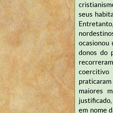
cristianis
seus habita
Entretant
nordesti
ocasionou 
donos do p
recorrera
coercitiv
praticaram 
maiores ma
justificad
em nome da