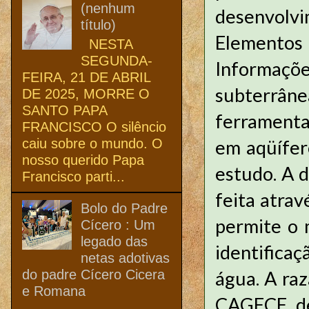
(nenhum
desenvolv
título)
Elemento
NESTA
SEGUNDA-
Informaçõe
FEIRA, 21 DE ABRIL
subterrâ
DE 2025, MORRE O
SANTO PAPA
ferramenta 
FRANCISCO O silêncio
caiu sobre o mundo. O
em aqüífer
nosso querido Papa
estudo. A d
Francisco parti...
feita atra
Bolo do Padre
permite o 
Cícero : Um
legado das
identifica
netas adotivas
do padre Cícero Cicera
água. A ra
e Romana
CAGECE de