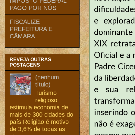
IMPOSTO FEDERAL
dificuldad
PAGO POR NÓS
e explora
FISCALIZE
PREFEITURA E
dominante 
CÂMARA
XIX retrata
Oficial e a
REVEJA OUTRAS
Padre Cíce
POSTAGENS
da liberdad
(nenhum
título)
e sua rel
Turismo
transforma
religioso
estimula economia de
inserindo 
mais de 300 cidades do
país Religião é motivo
não é exag
de 3,6% de todas as
mesmo que 