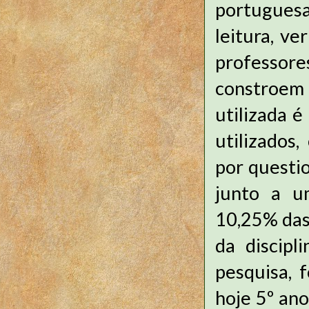
portuguesa
leitura, v
professor
constroem
utilizada é
utilizados
por questi
junto a u
10,25% das
da discipl
pesquisa, 
hoje 5º ano