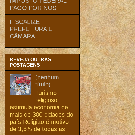
IMPOSTO FEDERAL
PAGO POR NÓS
FISCALIZE
PREFEITURA E
CÂMARA
REVEJA OUTRAS
POSTAGENS
(nenhum
título)
Turismo
religioso
estimula economia de
mais de 300 cidades do
país Religião é motivo
de 3,6% de todas as