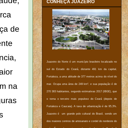
saúde,
CONHEÇA JUAZEIRO
rca
ça de
ente
ncia,
Juazeiro do Norte é um município brasileiro localizado no
aior
sul do Estado do Ceará, distante 491 km da capital,
Fortaleza, a uma altitude de 377 metros acima do nível do
am na
mar. Ocupa uma área de 249 km², e sua população é de
270 383 habitantes, segundo estimativas 2017 (IBGE), que
guras
o torna o terceiro mais populoso do Ceará (depois de
Fortaleza e Caucaia). A taxa de urbanização é de 95,3%.
s
Juazeiro é um grande polo cultural do Brasil, sendo um
dos maiores centros de artesanato e cordel do nordeste do