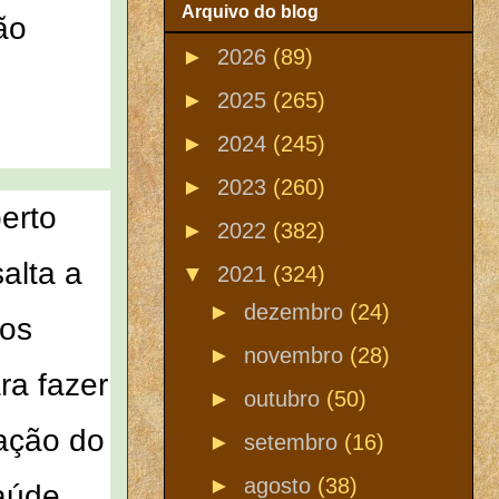
Arquivo do blog
ão
►
2026
(89)
►
2025
(265)
►
2024
(245)
►
2023
(260)
erto
►
2022
(382)
alta a
▼
2021
(324)
►
dezembro
(24)
aos
►
novembro
(28)
ra fazer
►
outubro
(50)
zação do
►
setembro
(16)
►
agosto
(38)
aúde,