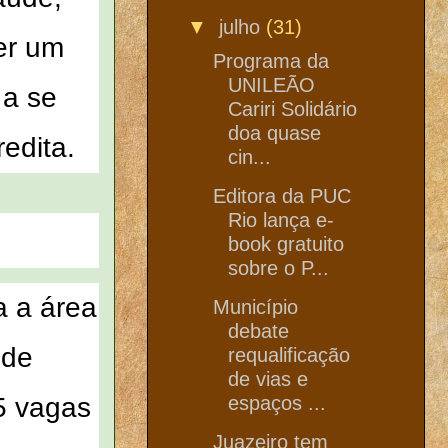
▼
julho
(31)
er
um
Programa da
UNILEÃO
 a se
Cariri Solidário
doa quase
redita.
cin...
Editora da PUC
Rio lança e-
book gratuito
sobre o P...
a a área
Município
debate
 de
requalificação
de vias e
espaços ...
5 vagas
Juazeiro tem