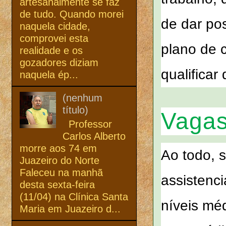
artesanalmente se faz
de tudo. Quando morei
de dar po
naquela cidade,
comprovei esta
plano de c
realidade e os
gozadores diziam
qualificar
naquela ép...
(nenhum
título)
Vagas
Professor
Carlos Alberto
morre aos 74 em
Ao todo, 
Juazeiro do Norte
Faleceu na manhã
assistenci
desta sexta-feira
(11/04) na Clínica Santa
níveis mé
Maria em Juazeiro d...