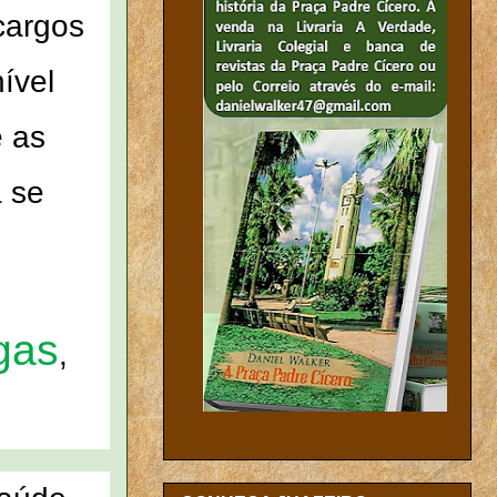
cargos
ível
 as
a se
gas
,