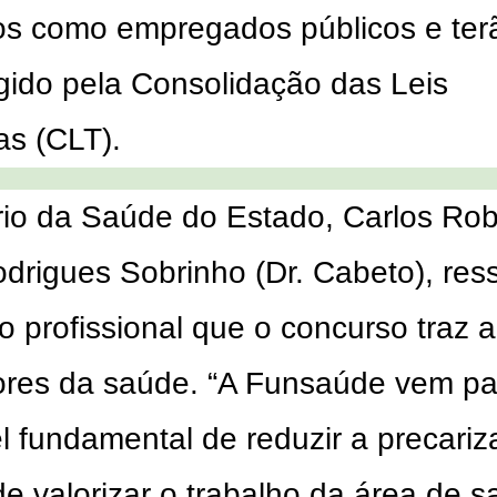
os como empregados públicos e
ter
egido pela Consolidação das Leis
as (CLT).
rio da Saúde do Estado, Carlos Rob
drigues Sobrinho (Dr. Cabeto), ress
o profissional que o concurso traz 
ores da saúde. “A Funsaúde vem pa
l fundamental de reduzir a precari
de valorizar o trabalho da área de s