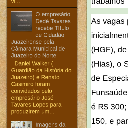
trabalhos”
vi...
O empresário
As vagas 
Dedé Tavares
recebe Título
inicialmen
de Cidadão
Juazeirense pela
(HGF), de 
Câmara Municipal de
Juazeiro do Norte
(Hias), o
Daniel Walker (
Guardião da História do
de Especi
Juazeiro) e Renato
Casimiro foram
convidados pelo
Funsaúde.
empresário José
Tavares Lopes para
é R$ 300;
produzirem um...
150, e pa
Imagens da