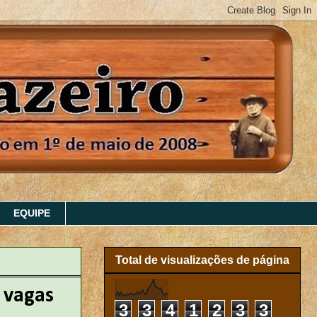
EQUIPE
Total de visualizações de página
 vagas
3
3
4
1
2
3
3