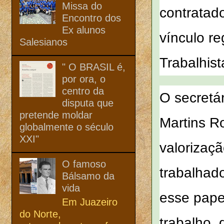
Missa do
contratad
Encontro dos
Ex alunos
vínculo r
Salesianos
Trabalhist
" O BRASIL é,
por ora, o
centro da
O secretá
disputa que
pretende moldar
Martins Ro
globalmente o século
XXI"
valorizaçã
O famoso
trabalhad
Bálsamo da
vida
esse pape
Em Juazeiro
do Norte,
trabalho, 