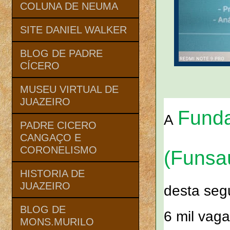
COLUNA DE NEUMA
SITE DANIEL WALKER
BLOG DE PADRE
CÍCERO
MUSEU VIRTUAL DE
JUAZEIRO
Funda
A
PADRE CICERO
CANGAÇO E
CORONELISMO
(Funsa
HISTORIA DE
JUAZEIRO
desta seg
BLOG DE
6 mil vag
MONS.MURILO