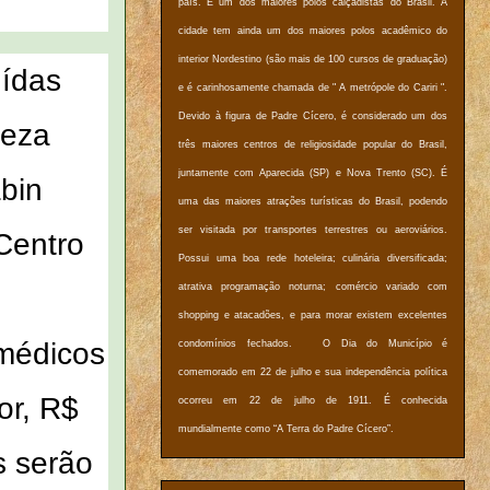
país. É um dos maiores polos calçadistas do Brasil. A
cidade tem ainda um dos maiores polos acadêmico do
interior Nordestino (são mais de 100 cursos de graduação)
uídas
e é carinhosamente chamada de " A metrópole do Cariri ".
Devido à figura de Padre Cícero, é considerado um dos
leza
três maiores centros de religiosidade popular do Brasil,
juntamente com Aparecida (SP) e Nova Trento (SC). É
abin
uma das maiores atrações turísticas do Brasil, podendo
ser visitada por transportes terrestres ou aeroviários.
Centro
Possui uma boa rede hoteleira; culinária diversificada;
atrativa programação noturna; comércio variado com
shopping e atacadões, e para morar existem excelentes
 médicos
condomínios fechados. O Dia do Município é
comemorado em 22 de julho e sua independência política
or, R$
ocorreu em 22 de julho de 1911. É conhecida
mundialmente como “A Terra do Padre Cícero”.
s serão