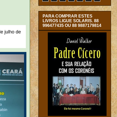
PARA COMPRAR ESTES
LIVROS LIGUE SOLARIS. 88
996477435 OU 88 9887179814
e julho de