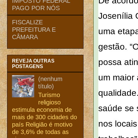
De acordo
IMPOSTO FEDERAL
PAGO POR NÓS
Josenília
FISCALIZE
PREFEITURA E
uma etapa
CÂMARA
gestão. “
possa atin
REVEJA OUTRAS
POSTAGENS
um maior 
(nenhum
título)
qualidade
Turismo
religioso
saúde se 
estimula economia de
mais de 300 cidades do
nos locai
país Religião é motivo
de 3,6% de todas as