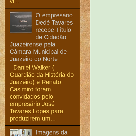
vi...
O empresário
Dedé Tavares
recebe Título
de Cidadão
Juazeirense pela
Câmara Municipal de
Juazeiro do Norte
Daniel Walker (
Guardião da História do
Juazeiro) e Renato
Casimiro foram
convidados pelo
empresário José
Tavares Lopes para
produzirem um...
Imagens da