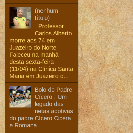
(nenhum
título)
Professor
Carlos Alberto
morre aos 74 em
Juazeiro do Norte
Faleceu na manhã
desta sexta-feira
(11/04) na Clínica Santa
Maria em Juazeiro d...
Bolo do Padre
Cícero : Um
legado das
netas adotivas
do padre Cícero Cicera
e Romana