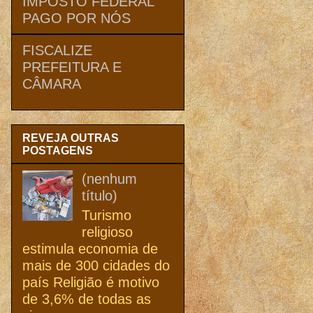
IMPOSTO FEDERAL
PAGO POR NÓS
FISCALIZE
PREFEITURA E
CÂMARA
REVEJA OUTRAS
POSTAGENS
(nenhum
título)
Turismo
religioso
estimula economia de
mais de 300 cidades do
país Religião é motivo
de 3,6% de todas as