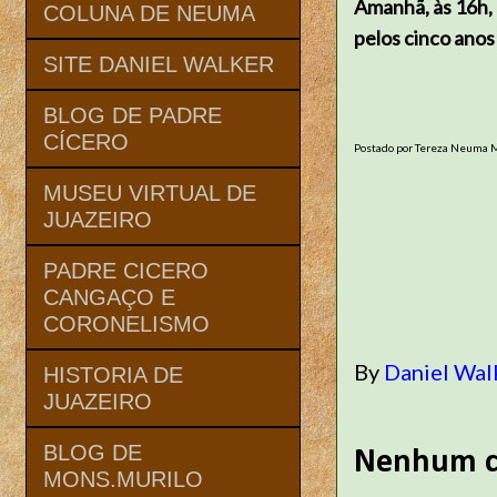
Amanhã, às 16h,
COLUNA DE NEUMA
pelos cinco ano
SITE DANIEL WALKER
BLOG DE PADRE
CÍCERO
Postado por Tereza Neuma
MUSEU VIRTUAL DE
JUAZEIRO
PADRE CICERO
CANGAÇO E
CORONELISMO
By
Daniel Wal
HISTORIA DE
JUAZEIRO
BLOG DE
Nenhum c
MONS.MURILO