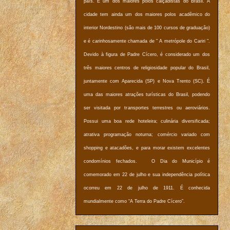
país. É um dos maiores polos calçadistas do Brasil. A
cidade tem ainda um dos maiores polos acadêmico do
interior Nordestino (são mais de 100 cursos de graduação)
e é carinhosamente chamada de " A metrópole do Cariri ".
Devido à figura de Padre Cícero, é considerado um dos
três maiores centros de religiosidade popular do Brasil,
juntamente com Aparecida (SP) e Nova Trento (SC). É
uma das maiores atrações turísticas do Brasil, podendo
ser visitada por transportes terrestres ou aeroviários.
Possui uma boa rede hoteleira; culinária diversificada;
atrativa programação noturna; comércio variado com
shopping e atacadões, e para morar existem excelentes
condomínios fechados. O Dia do Município é
comemorado em 22 de julho e sua independência política
ocorreu em 22 de julho de 1911. É conhecida
mundialmente como “A Terra do Padre Cícero”.