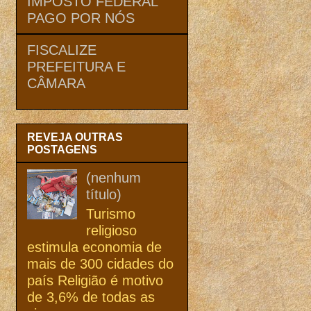
IMPOSTO FEDERAL
PAGO POR NÓS
FISCALIZE
PREFEITURA E
CÂMARA
REVEJA OUTRAS
POSTAGENS
(nenhum
título)
Turismo
religioso
estimula economia de
mais de 300 cidades do
país Religião é motivo
de 3,6% de todas as