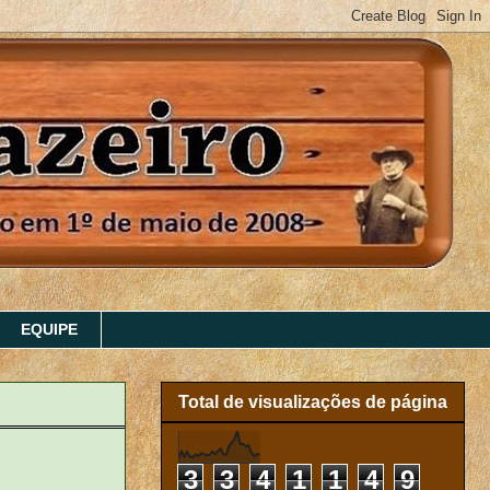
EQUIPE
Total de visualizações de página
3
3
4
1
1
4
9