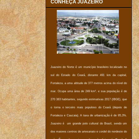
CONHEÇA JUAZEIRO
Juazeiro do Norte é um município brasileiro localizado no
sul do Estado do Ceará, distante 491 km da capital,
Fortaleza, a uma altitude de 377 metros acima do nível do
mar. Ocupa uma área de 249 km², e sua população é de
270 383 habitantes, segundo estimativas 2017 (IBGE), que
o torna o terceiro mais populoso do Ceará (depois de
Fortaleza e Caucaia). A taxa de urbanização é de 95,3%.
Juazeiro é um grande polo cultural do Brasil, sendo um
dos maiores centros de artesanato e cordel do nordeste do