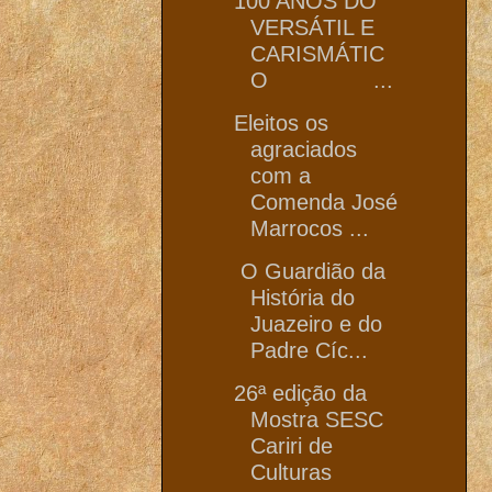
100 ANOS DO
VERSÁTIL E
CARISMÁTIC
O ...
Eleitos os
agraciados
com a
Comenda José
Marrocos ...
O Guardião da
História do
Juazeiro e do
Padre Cíc...
26ª edição da
Mostra SESC
Cariri de
Culturas