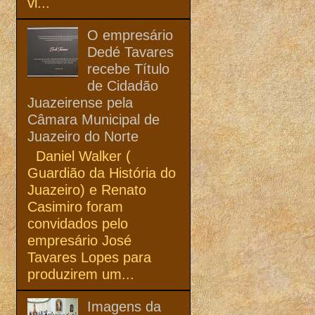
vi...
O empresário
Dedé Tavares
recebe Título
de Cidadão
Juazeirense pela
Câmara Municipal de
Juazeiro do Norte
Daniel Walker (
Guardião da História do
Juazeiro) e Renato
Casimiro foram
convidados pelo
empresário José
Tavares Lopes para
produzirem um...
Imagens da