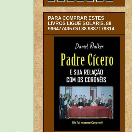
PARA COMPRAR ESTES
LIVROS LIGUE SOLARIS. 88
996477435 OU 88 9887179814