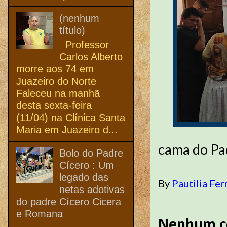
(nenhum
título)
Professor
Carlos Alberto
morre aos 74 em
Juazeiro do Norte
Faleceu na manhã
desta sexta-feira
(11/04) na Clínica Santa
Maria em Juazeiro d...
cama do Pa
Bolo do Padre
Cícero : Um
legado das
By
Pautilia Fer
netas adotivas
do padre Cícero Cicera
e Romana
Nenhum c