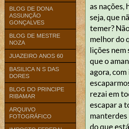
as nações, 
BLOG DE DONA
seja, que n
ASSUNÇÃO
GONÇALVES
temer? Não
BLOG DE MESTRE
melhor do q
NOZA
lições nem
JUAZEIRO ANOS 60
que o aman
BASILICA N S DAS
agora, com 
DORES
escaparmos 
BLOG DO PRINCIPE
rezai em t
RIBAMAR
escapar a t
ARQUIVO
manterdes d
FOTOGRÁFICO
do que está