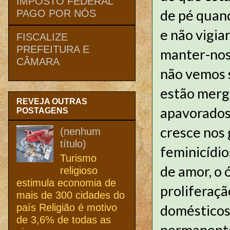
IMPOSTO FEDERAL
de pé quand
PAGO POR NÓS
e não vigi
FISCALIZE
PREFEITURA E
manter-nos
CÂMARA
não vemos s
estão merg
REVEJA OUTRAS
apavorados
POSTAGENS
cresce nos 
(nenhum
título)
feminicídio
Turismo
de amor, o 
religioso
estimula economia de
proliferaçã
mais de 300 cidades do
país Religião é motivo
domésticos,
de 3,6% de todas as
permanente