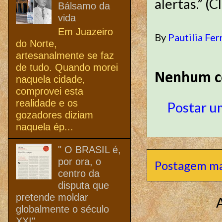
alertas.” (Cl
Bálsamo da
vida
Em Juazeiro
By
Pautilia Fer
do Norte,
artesanalmente se faz
de tudo. Quando morei
Nenhum c
naquela cidade,
comprovei esta
realidade e os
Postar u
gozadores diziam
naquela ép...
" O BRASIL é,
por ora, o
Postagem ma
centro da
disputa que
pretende moldar
globalmente o século
XXI"