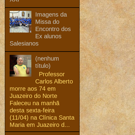
Imagens da
Missa do
Encontro dos
Ex alunos
Salesianos
(nenhum
título)
Professor
Carlos Alberto
morre aos 74 em
Juazeiro do Norte
Faleceu na manhã
desta sexta-feira
(11/04) na Clínica Santa
Maria em Juazeiro d...