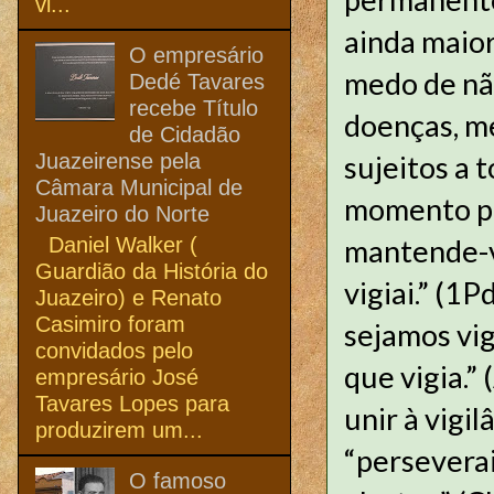
vi...
ainda maior
O empresário
medo de nã
Dedé Tavares
recebe Título
doenças, m
de Cidadão
Juazeirense pela
sujeitos a 
Câmara Municipal de
momento pod
Juazeiro do Norte
Daniel Walker (
mantende-vo
Guardião da História do
vigiai.” (1
Juazeiro) e Renato
Casimiro foram
sejamos vigi
convidados pelo
que vigia.”
empresário José
Tavares Lopes para
unir à vigi
produzirem um...
“persevera
O famoso