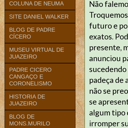
Não falemos
COLUNA DE NEUMA
Troquemos 
SITE DANIEL WALKER
futuro e p
BLOG DE PADRE
exatos. Pod
CÍCERO
presente, m
MUSEU VIRTUAL DE
anunciou p
JUAZEIRO
sucedendo 
PADRE CICERO
CANGAÇO E
padeça de 
CORONELISMO
não se pre
HISTORIA DE
se apresen
JUAZEIRO
algum tipo 
BLOG DE
irromper s
MONS.MURILO