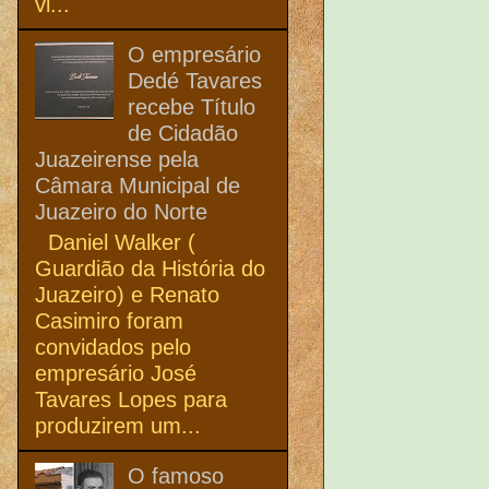
vi...
O empresário
Dedé Tavares
recebe Título
de Cidadão
Juazeirense pela
Câmara Municipal de
Juazeiro do Norte
Daniel Walker (
Guardião da História do
Juazeiro) e Renato
Casimiro foram
convidados pelo
empresário José
Tavares Lopes para
produzirem um...
O famoso