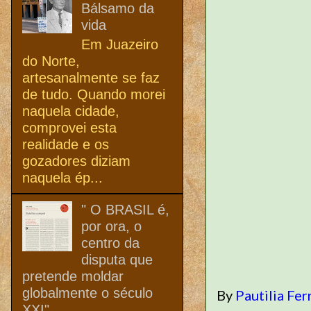
Bálsamo da
vida
Em Juazeiro
do Norte,
artesanalmente se faz
de tudo. Quando morei
naquela cidade,
comprovei esta
realidade e os
gozadores diziam
naquela ép...
" O BRASIL é,
por ora, o
centro da
disputa que
pretende moldar
globalmente o século
By
Pautilia Fer
XXI"