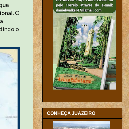
 que
ional. O
pa
idindo o
CONHEÇA JUAZEIRO