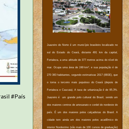
Juazeiro do Norte é um município brasileiro localizado no
sul do Estado do Ceará, distante 491 km da capital,
Fortaleza, a uma altitude de 377 metros acima do nível do
mar. Ocupa uma área de 249 km², e sua população é de
270 383 habitantes, segundo estimativas 2017 (IBGE), que
o torna o terceiro mais populoso do Ceará (depois de
Fortaleza e Caucaia). A taxa de urbanização é de 95,3%.
asil #País
Juazeiro é um grande polo cultural do Brasil, sendo um
dos maiores centros de artesanato e cordel do nordeste do
país. É um dos maiores polos calçadistas do Brasil. A
cidade tem ainda um dos maiores polos acadêmico do
interior Nordestino (são mais de 100 cursos de graduação)