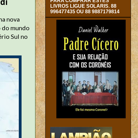
di
PARA COMPRAR ESTES
LIVROS LIGUE SOLARIS. 88
996477435 OU 88 9887179814
uma nova
o do mundo
rio Sul no