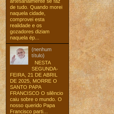
artesanalmente se faz
de tudo. Quando morei
naquela cidade,
comprovei esta
realidade e os
gozadores diziam
naquela ép...
(nenhum
título)
NESTA
SEGUNDA-
FEIRA, 21 DE ABRIL
DE 2025, MORRE O
SANTO PAPA
FRANCISCO O silêncio
caiu sobre o mundo. O
nosso querido Papa
Francisco parti...