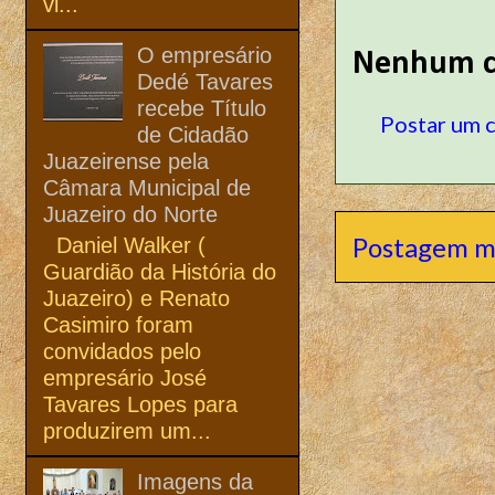
vi...
O empresário
Nenhum c
Dedé Tavares
recebe Título
Postar um 
de Cidadão
Juazeirense pela
Câmara Municipal de
Juazeiro do Norte
Postagem m
Daniel Walker (
Guardião da História do
Juazeiro) e Renato
Casimiro foram
convidados pelo
empresário José
Tavares Lopes para
produzirem um...
Imagens da