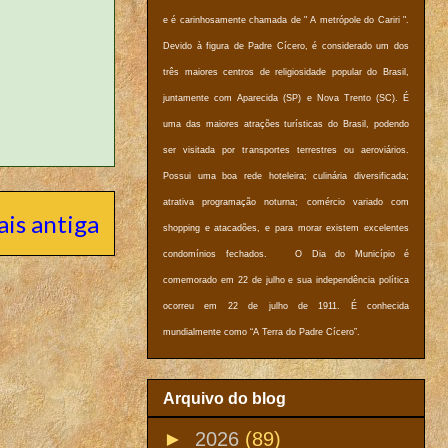
e é carinhosamente chamada de " A metrópole do Cariri ".
Devido à figura de Padre Cícero, é considerado um dos
três maiores centros de religiosidade popular do Brasil,
juntamente com Aparecida (SP) e Nova Trento (SC). É
uma das maiores atrações turísticas do Brasil, podendo
ser visitada por transportes terrestres ou aeroviários.
Possui uma boa rede hoteleira; culinária diversificada;
atrativa programação noturna; comércio variado com
is antiga
shopping e atacadões, e para morar existem excelentes
condomínios fechados. O Dia do Município é
comemorado em 22 de julho e sua independência política
ocorreu em 22 de julho de 1911. É conhecida
mundialmente como “A Terra do Padre Cícero”.
Arquivo do blog
►
2026
(89)