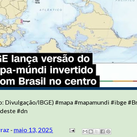
o: Divulgação/IBGE) #mapa #mapamundi #ibge #Br
deste #dn
rraz
-
maio 13, 2025