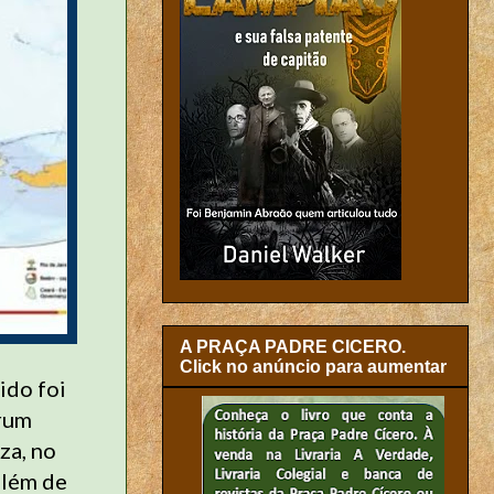
A PRAÇA PADRE CICERO.
Click no anúncio para aumentar
ido foi
órum
za, no
além de