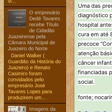
vi...
Uma das preo
O empresário
diagnóstico 
Dedé Tavares
hospital ant
recebe Título
de Cidadão
cura em até 8
Juazeirense pela
Câmara Municipal de
precoce “Con
Juazeiro do Norte
atenção básic
Daniel Walker (
Guardião da História do
câncer infan
Juazeiro) e Renato
financiadas 
Casimiro foram
convidados pelo
social.
empresário José
Tavares Lopes para
fonte; nocari
produzirem um...
Imagens da