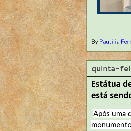
By
Pautilia Fer
quinta-fei
Estátua d
está send
Após uma d
monumentos