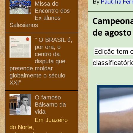
By
Pautilia Fer
Missa do
Encontro dos
Ex alunos
Campeonat
Salesianos
de agosto
" O BRASIL é,
por ora, o
Edição tem c
centro da
disputa que
classificató
pretende moldar
globalmente o século
XXI"
O famoso
Bálsamo da
vida
Em Juazeiro
do Norte,