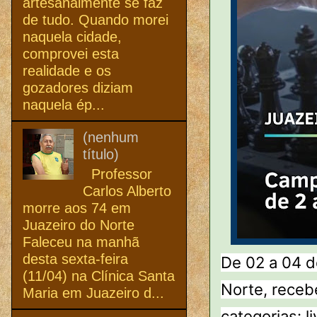
artesanalmente se faz
de tudo. Quando morei
naquela cidade,
comprovei esta
realidade e os
gozadores diziam
naquela ép...
(nenhum
título)
Professor
Carlos Alberto
morre aos 74 em
Juazeiro do Norte
Faleceu na manhã
desta sexta-feira
De 02 a 04 d
(11/04) na Clínica Santa
Norte, receb
Maria em Juazeiro d...
categorias: l