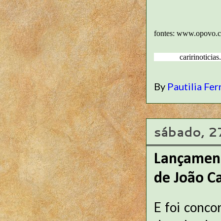
fontes: www.opovo.
caririnoticias.
By
Pautilia Fer
sábado, 2
Lançamento
de João C
E foi conco