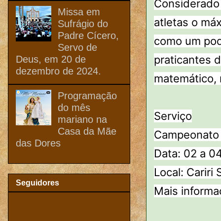
Considerado 
Missa em
atletas o má
Sufrágio do
Padre Cícero,
como um pode
Servo de
praticantes 
Deus, em 20 de
dezembro de 2024.
matemático, 
Programação
do mês
Serviço
mariano na
Casa da Mãe
Campeonato d
das Dores
Data: 02 a 0
Local: Cariri
Seguidores
Mais informa