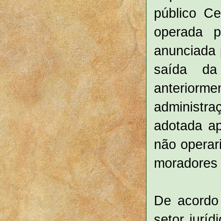
público Ce
operada p
anunciada 
saída d
anteriorm
administr
adotada a
não operari
moradores 
De acordo 
setor jurí