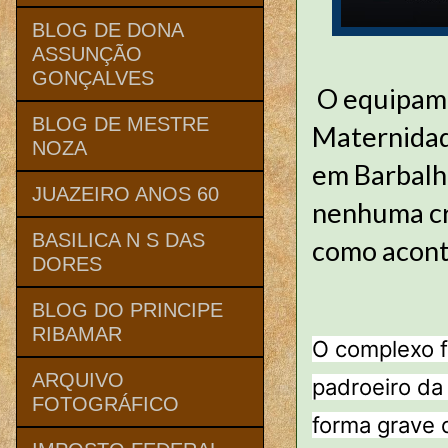
BLOG DE DONA
ASSUNÇÃO
GONÇALVES
O equipamen
BLOG DE MESTRE
Maternidad
NOZA
em Barbalha
JUAZEIRO ANOS 60
nenhuma cri
BASILICA N S DAS
como aconte
DORES
BLOG DO PRINCIPE
RIBAMAR
O complexo 
ARQUIVO
padroeiro da
FOTOGRÁFICO
forma grave 