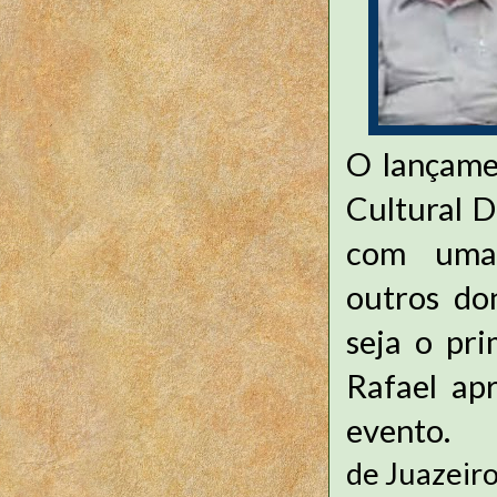
O lançame
Cultural D
com uma t
outros do
seja o pr
Rafael ap
evento
de Juazeir