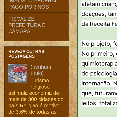
IMPOSTO FEDERAL
afetam crianç
PAGO POR NÓS
doações, tan
FISCALIZE
da Receita F
PREFEITURA E
CÂMARA
No projeto, f
REVEJA OUTRAS
No primeiro, 
POSTAGENS
quimioterapi
(nenhum
de psicologi
título)
Turismo
internação. 
religioso
que, futuram
estimula economia de
mais de 300 cidades do
leitos, total
país Religião é motivo
de 3,6% de todas as