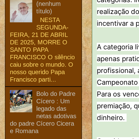
(nenhum
realização d
título)
NESTA
incentivar a 
SEGUNDA-
FEIRA, 21 DE ABRIL
DE 2025, MORRE O
A categoria l
SANTO PAPA
FRANCISCO O silêncio
apenas prati
caiu sobre o mundo. O
profissional,
nosso querido Papa
Francisco parti...
Campeonato C
Para os venc
Bolo do Padre
Cícero : Um
premiação, q
legado das
netas adotivas
dinheiro.
do padre Cícero Cicera
e Romana