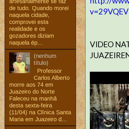
http://www
artesanalmente se faz
de tudo. Quando morei
v=29VQEVI
naquela cidade,
comprovei esta
realidade e os
gozadores diziam
naquela ép...
VIDEO NA
JUAZEIRE
(nenhum
título)
Professor
Carlos Alberto
morre aos 74 em
Juazeiro do Norte
Faleceu na manhã
desta sexta-feira
(11/04) na Clínica Santa
Maria em Juazeiro d...