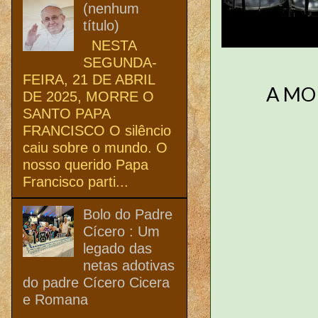
(nenhum
título)
NESTA
SEGUNDA-
FEIRA, 21 DE ABRIL
A MO
DE 2025, MORRE O
SANTO PAPA
FRANCISCO O silêncio
caiu sobre o mundo. O
nosso querido Papa
Francisco parti...
Bolo do Padre
Cícero : Um
legado das
netas adotivas
do padre Cícero Cicera
e Romana