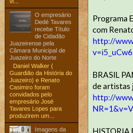
vi...
O empresário
Programa E
Dedé Tavares
com Renato
recebe Título
de Cidadão
http://www
Juazeirense pela
Câmara Municipal de
v=i5_uCw6
Juazeiro do Norte
Daniel Walker (
Guardião da História do
BRASIL PAN
Juazeiro) e Renato
de artistas
Casimiro foram
convidados pelo
http://www
empresário José
NR=1&v=V
Tavares Lopes para
produzirem um...
Imagens da
HISTORIA 