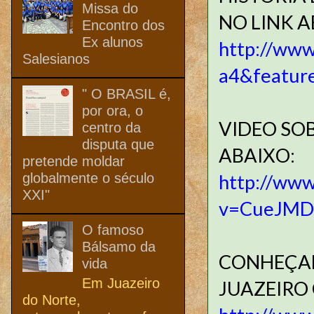
Missa do
NO LINK A
Encontro dos
Ex alunos
http://ww
Salesianos
a4&featur
" O BRASIL é,
por ora, o
VIDEO SOB
centro da
disputa que
ABAIXO:
pretende moldar
globalmente o século
http://www
XXI"
v=CueJMD
O famoso
Bálsamo da
CONHEÇAM
vida
Em Juazeiro
JUAZEIRO
do Norte,