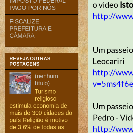
IMPOSTO FEDERAL
o video
Ist
PAGO POR NÓS
http://ww
FISCALIZE
PREFEITURA E
CÂMARA
Um passeio 
REVEJA OUTRAS
Leocariri
POSTAGENS
http://www
(nenhum
v=5ms4f6e
título)
Turismo
religioso
Um passeio
estimula economia de
mais de 300 cidades do
Pedro - Vid
país Religião é motivo
de 3,6% de todas as
http://ww