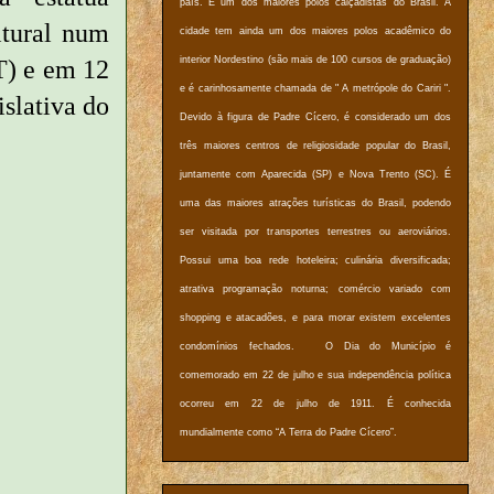
país. É um dos maiores polos calçadistas do Brasil. A
ltural num
cidade tem ainda um dos maiores polos acadêmico do
interior Nordestino (são mais de 100 cursos de graduação)
T) e em 12
e é carinhosamente chamada de " A metrópole do Cariri ".
slativa do
Devido à figura de Padre Cícero, é considerado um dos
três maiores centros de religiosidade popular do Brasil,
juntamente com Aparecida (SP) e Nova Trento (SC). É
uma das maiores atrações turísticas do Brasil, podendo
ser visitada por transportes terrestres ou aeroviários.
Possui uma boa rede hoteleira; culinária diversificada;
atrativa programação noturna; comércio variado com
shopping e atacadões, e para morar existem excelentes
condomínios fechados. O Dia do Município é
comemorado em 22 de julho e sua independência política
ocorreu em 22 de julho de 1911. É conhecida
mundialmente como “A Terra do Padre Cícero”.