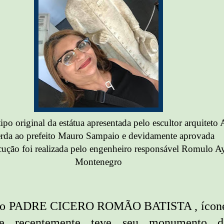
ipo original da estátua apresentada pelo escultor arquitet
rda ao prefeito Mauro Sampaio e devidamente aprovada
cução foi realizada pelo engenheiro responsável Romulo A
Montenegro
é o PADRE CICERO ROMÃO BATISTA , ícone
ue recentemente teve seu monumento d