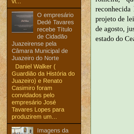
vi...
reconhecida 
O empresário
projeto de l
Dedé Tavares
de agosto, j
recebe Título
de Cidadão
estado do Ce
Juazeirense pela
Câmara Municipal de
Juazeiro do Norte
Daniel Walker (
Guardião da História do
Juazeiro) e Renato
Casimiro foram
convidados pelo
empresário José
Tavares Lopes para
produzirem um...
Imagens da