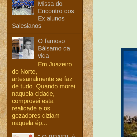
Missa do
Encontro dos
Ex alunos
Salesianos
O famoso
Bálsamo da
vida
Em Juazeiro
do Norte,
artesanalmente se faz
de tudo. Quando morei
naquela cidade,
comprovei esta
realidade e os
gozadores diziam
naquela ép...
" O BRASIL é,