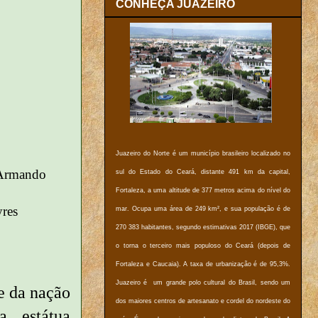
CONHEÇA JUAZEIRO
Juazeiro do Norte é um município brasileiro localizado no
o Armando
sul do Estado do Ceará, distante 491 km da capital,
Fortaleza, a uma altitude de 377 metros acima do nível do
yres
mar. Ocupa uma área de 249 km², e sua população é de
270 383 habitantes, segundo estimativas 2017 (IBGE), que
o torna o terceiro mais populoso do Ceará (depois de
Fortaleza e Caucaia). A taxa de urbanização é de 95,3%.
Juazeiro é um grande polo cultural do Brasil, sendo um
 da nação
dos maiores centros de artesanato e cordel do nordeste do
a estátua