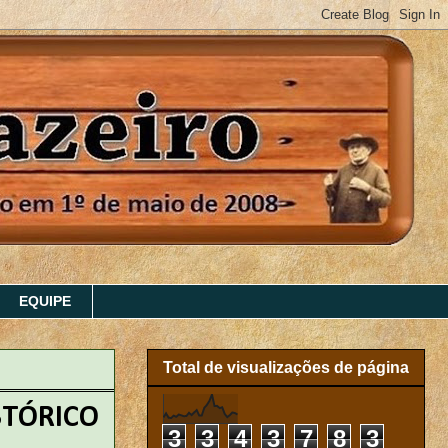
EQUIPE
Total de visualizações de página
STÓRICO
3
3
4
3
7
8
3