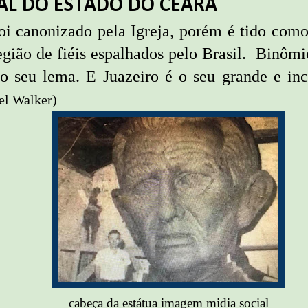
AL DO ESTADO DO CEARÁ
oi canonizado pela Igreja, porém é tido como
egião de fiéis espalhados pelo Brasil. B
inômi
 o seu lema. E Juazeiro é o seu grande e inc
el Walker)
cabeça da estátua imagem midia social