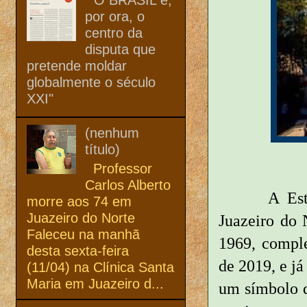
por ora, o
centro da
disputa que
pretende moldar
globalmente o século
XXI"
(nenhum
título)
Professor
Carlos Alberto
A Est
morre aos 74 em
Juazeiro do Norte
Juazeiro do 
Faleceu na manhã
1969, compl
desta sexta-feira
de 2019, e já
(11/04) na Clínica Santa
Maria em Juazeiro d...
um símbolo d