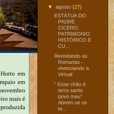
▼
agosto
(27)
ESTÁTUA DO
PADRE
CICERO:
PATRIMONIO
HISTÓRICO E
CU...
Revisitando as
Romarias -
vivenciando a
 Horto em
Virtual
Sampaio em
" Esse chão é
 novembro
terra santa
povo meu"
eiro mais é
Abrem-se os
eproduzida
te...