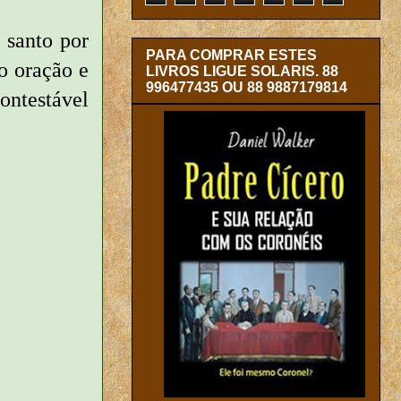
 santo por
PARA COMPRAR ESTES
o oração e
LIVROS LIGUE SOLARIS. 88
996477435 OU 88 9887179814
ontestável