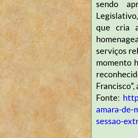
sendo apr
Legislativo
que cria 
homenagear
serviços re
momento hi
reconheci
Francisco”,
Fonte:
htt
amara-de-m
sessao-extr