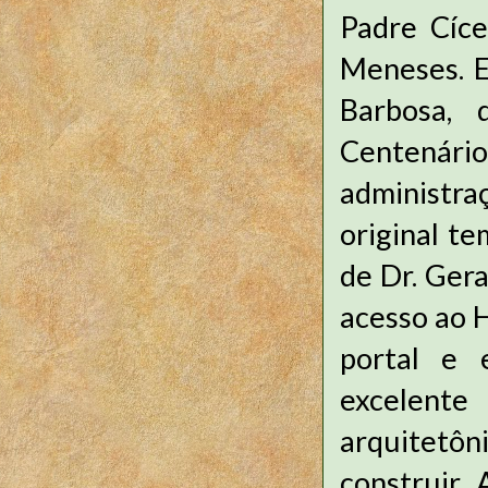
Padre Cíce
Meneses. E
Barbosa, 
Centenár
administra
original t
de Dr. Gera
acesso ao H
portal e 
excelente
arquitetôn
construir.