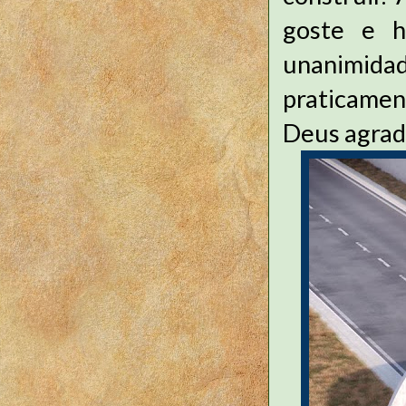
goste e h
unanimida
praticamen
Deus agrada.