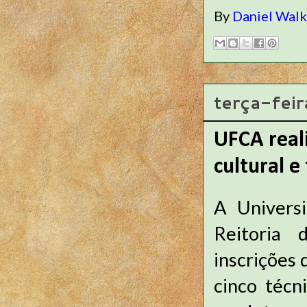
By
Daniel Wal
terça-fei
UFCA real
cultural e
A Universi
Reitoria
inscrições 
cinco técn