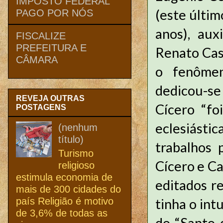
IMPOSTO FEDERAL
(este últim
PAGO POR NÓS
anos), aux
FISCALIZE
PREFEITURA E
Renato Cas
CÂMARA
o fenômen
dedicou-se
REVEJA OUTRAS
Cícero “fo
POSTAGENS
eclesiástic
(nenhum
título)
trabalhos 
Turismo
Cícero e Ca
religioso
estimula economia de
editados r
mais de 300 cidades do
país Religião é motivo
tinha o in
de 3,6% de todas as
do “Santo 