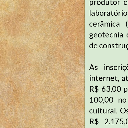
produtor cu
laboratóri
cerâmica (
geotecnia 
de construç
As inscriç
internet, 
R$ 63,00 p
100,00 no
cultural. 
R$ 2.175,