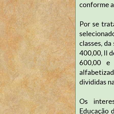
conforme a
Por se trat
selecionad
classes, da
400,00, II 
600,00 e 
alfabetiza
divididas n
Os intere
Educação d