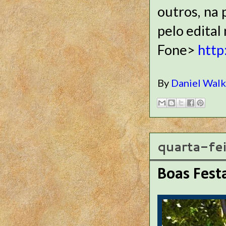
outros, na
pelo edital
Fone>
http
By
Daniel Wal
quarta-fe
Boas Fest