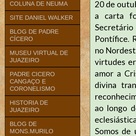
20 de outub
COLUNA DE NEUMA
a carta f
SITE DANIEL WALKER
Secretári
BLOG DE PADRE
Pontífice.
CÍCERO
no Nordeste
MUSEU VIRTUAL DE
virtudes e
JUAZEIRO
amor a Cri
PADRE CICERO
CANGAÇO E
divina tra
CORONELISMO
reconhecim
HISTORIA DE
ao longo d
JUAZEIRO
eclesiástic
BLOG DE
Somos de 
MONS.MURILO