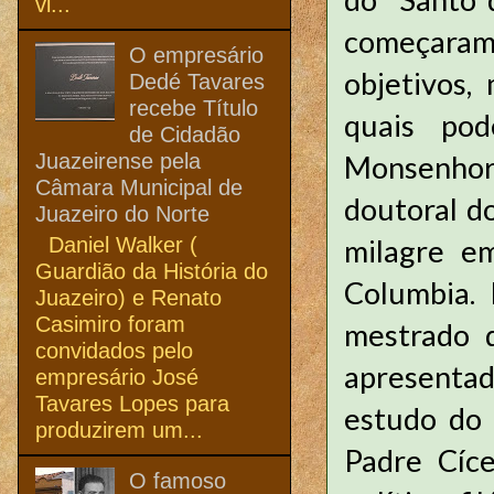
vi...
começaram
O empresário
objetivos,
Dedé Tavares
recebe Título
quais pod
de Cidadão
Juazeirense pela
Monsenhor 
Câmara Municipal de
doutoral do
Juazeiro do Norte
Daniel Walker (
milagre em
Guardião da História do
Columbia.
Juazeiro) e Renato
Casimiro foram
mestrado d
convidados pelo
apresentad
empresário José
Tavares Lopes para
estudo do 
produzirem um...
Padre Cíce
O famoso