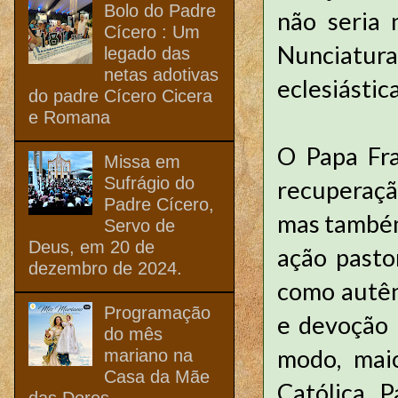
Bolo do Padre
não seria
Cícero : Um
Nunciatur
legado das
netas adotivas
eclesiástic
do padre Cícero Cicera
e Romana
O Papa Fra
Missa em
Sufrágio do
recuperaçã
Padre Cícero,
mas também
Servo de
Deus, em 20 de
ação pasto
dezembro de 2024.
como autên
Programação
e devoção a
do mês
modo, mai
mariano na
Casa da Mãe
Católica. 
das Dores