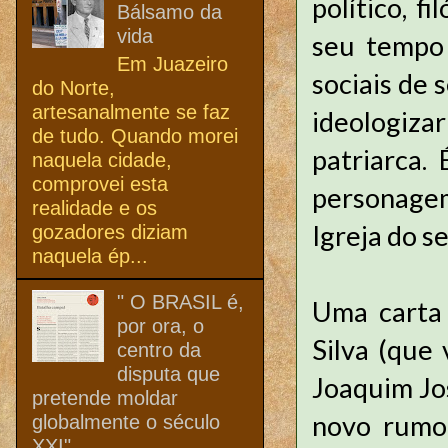
político, f
Bálsamo da
vida
seu tempo 
Em Juazeiro
sociais de
do Norte,
artesanalmente se faz
ideologiz
de tudo. Quando morei
patriarca.
naquela cidade,
comprovei esta
personagem
realidade e os
Igreja do s
gozadores diziam
naquela ép...
" O BRASIL é,
Uma carta 
por ora, o
Silva (que
centro da
disputa que
Joaquim Jos
pretende moldar
novo rumo
globalmente o século
XXI"