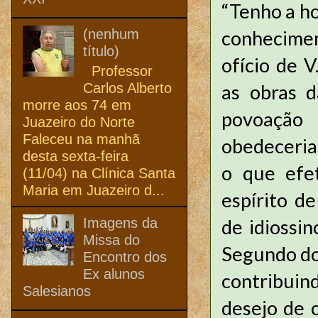
“Tenho a ho
(nenhum
conhecimen
título)
ofício de 
Professor
Carlos Alberto
as obras d
morre aos 74 em
povoação
Juazeiro do Norte
Faleceu na manhã
obedeceria 
desta sexta-feira
o que efet
(11/04) na Clínica Santa
Maria em Juazeiro d...
espírito de
Imagens da
de idiossinc
Missa do
Segundo do
Encontro dos
Ex alunos
contribuind
Salesianos
desejo de c