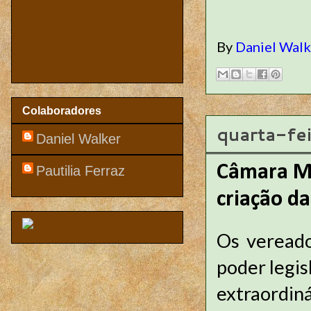
By
Daniel Wal
Colaboradores
quarta-fe
Daniel Walker
Câmara Mu
Pautilia Ferraz
criação d
Os vereado
poder legis
extraordiná