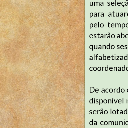
uma seleçã
para atuar
pelo tempo
estarão abe
quando sess
alfabetiz
coordenado
De acordo 
disponível 
serão lota
da comunid