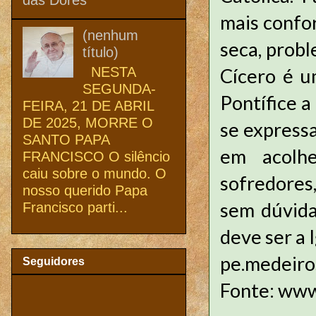
mais confo
(nenhum
seca, probl
título)
NESTA
Cícero é u
SEGUNDA-
Pontífice a
FEIRA, 21 DE ABRIL
DE 2025, MORRE O
se expressa
SANTO PAPA
em acolhe
FRANCISCO O silêncio
caiu sobre o mundo. O
sofredores
nosso querido Papa
sem dúvida
Francisco parti...
deve ser a 
pe.medeir
Seguidores
Fonte: www