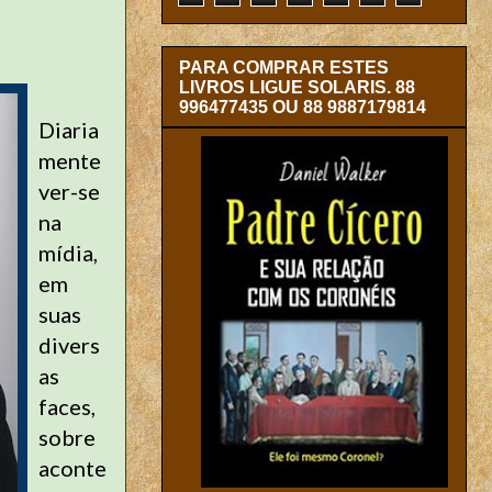
PARA COMPRAR ESTES
LIVROS LIGUE SOLARIS. 88
996477435 OU 88 9887179814
Diaria
mente
ver-se
na
mídia,
em
suas
divers
as
faces,
sobre
aconte