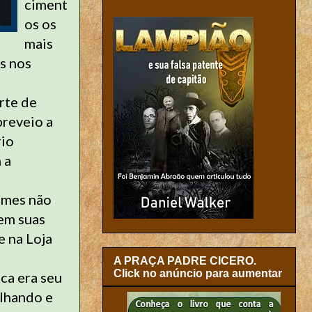
ciment
os os
mais
s nos
rte de
breveio a
rio
 a
omes não
em suas
e na Loja
A PRAÇA PADRE CICERO.
Click no anúncio para aumentar
ca era seu
alhando e