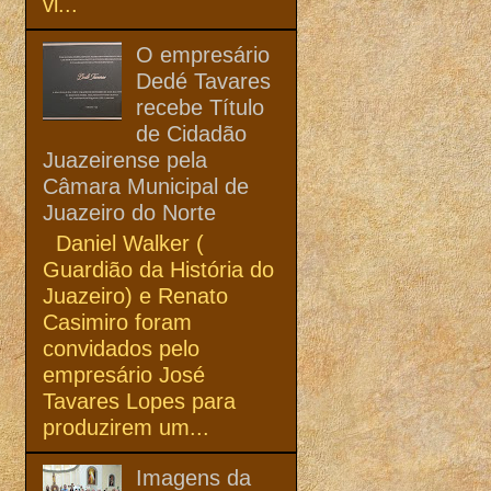
vi...
O empresário
Dedé Tavares
recebe Título
de Cidadão
Juazeirense pela
Câmara Municipal de
Juazeiro do Norte
Daniel Walker (
Guardião da História do
Juazeiro) e Renato
Casimiro foram
convidados pelo
empresário José
Tavares Lopes para
produzirem um...
Imagens da