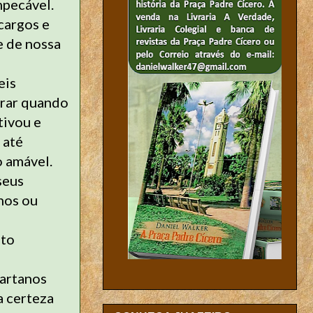
mpecável.
cargos e
e de nossa
eis
brar quando
tivou e
 até
o amável.
seus
hos ou
ito
partanos
a certeza