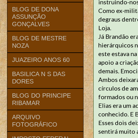
instruindo-nos
BLOG DE DONA
Como ex-milita
ASSUNÇÃO
degraus dentr
GONÇALVES
Loja.
Já Brandão er
BLOG DE MESTRE
hierárquicos 
NOZA
este estava na
JUAZEIRO ANOS 60
apoio a criaçã
demais. Emocio
BASILICA N S DAS
Ambos deixara
DORES
círculos de am
BLOG DO PRINCIPE
formados ou na
RIBAMAR
Elias era um a
conhecido. E 
ARQUIVO
Esses dois de
FOTOGRÁFICO
sentirá muito 