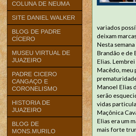
COLUNA DE NEUMA
SITE DANIEL WALKER
variados possí
BLOG DE PADRE
deixam marcas
CÍCERO
Nesta semana 
Brandão e de E
MUSEU VIRTUAL DE
JUAZEIRO
Elias. Lembre
Macêdo, meu p
PADRE CICERO
prematuridade
CANGAÇO E
Manoel Elias 
CORONELISMO
serão esqueci
HISTORIA DE
vidas particul
JUAZEIRO
Maçônica Cava
Elias era um 
BLOG DE
mais forte tru
MONS.MURILO