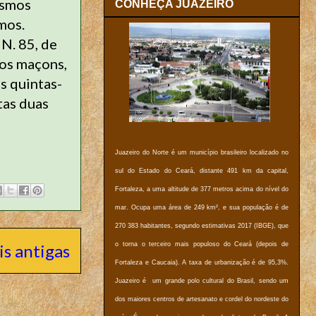
esmos
CONHEÇA JUAZEIRO
mos.
N. 85, de
dos maçons,
s quintas-
tas duas
Juazeiro do Norte é um município brasileiro localizado no
sul do Estado do Ceará, distante 491 km da capital,
Fortaleza, a uma altitude de 377 metros acima do nível do
mar. Ocupa uma área de 249 km², e sua população é de
270 383 habitantes, segundo estimativas 2017 (IBGE), que
s antigas
o torna o terceiro mais populoso do Ceará (depois de
Fortaleza e Caucaia). A taxa de urbanização é de 95,3%.
Juazeiro é um grande polo cultural do Brasil, sendo um
dos maiores centros de artesanato e cordel do nordeste do