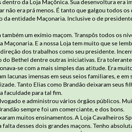
 dentro da Loja Maçônica. Sua desenvoltura era i
r não era prá menos. É tanto que galgou todos os 
o da entidade Maçonaria. Inclusive o de president
a também um exímio maçom. Transpôs todos os nív
na Maçonaria. E a nossa Loja tem muito que se lem
 direção dos trabalhos como seu presidente. Incen
o do Bethel dentre outras iniciativas. Era tolerante
nava-se com a mais simples das atitude. Era muit
m lacunas imensas em seus seios familiares, e em 
izade. Tanto Elias como Brandão deixaram seus fil
 faculdade para tal fim.
dvogado e administrou vários órgãos públicos. Mu
Brandão sempre foi um comerciante, e dos bons.
ixaram muitos ensinamentos. A Loja Cavalheiros S
a falta desses dois grandes maçons. Tenho absolut