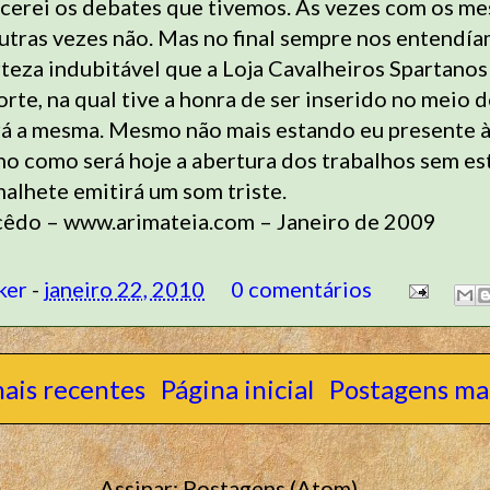
cerei os debates que tivemos. Às vezes com os m
utras vezes não. Mas no final sempre nos entendía
eza indubitável que a Loja Cavalheiros Spartanos 
rte, na qual tive a honra de ser inserido no meio 
rá a mesma. Mesmo não mais estando eu presente à
ino como será hoje a abertura dos trabalhos sem es
malhete emitirá um som triste.
êdo – www.arimateia.com – Janeiro de 2009
ker
-
janeiro 22, 2010
0 comentários
ais recentes
Página inicial
Postagens mai
Assinar:
Postagens (Atom)