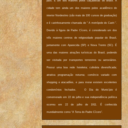
país. É um dos maiores polos calçadistas do Brasil. A
cidade tem ainda um dos maiores polos acadêmico do
interior Nordestino (são mais de 100 cursos de graduação)
e é carinhosamente chamada de " A metrópole do Cariri ".
Devido à figura de Padre Cícero, é considerado um dos
três maiores centros de religiosidade popular do Brasil,
juntamente com Aparecida (SP) e Nova Trento (SC). É
uma das maiores atrações turísticas do Brasil, podendo
ser visitada por transportes terrestres ou aeroviários.
Possui uma boa rede hoteleira; culinária diversificada;
atrativa programação noturna; comércio variado com
shopping e atacadões, e para morar existem excelentes
condomínios fechados. O Dia do Município é
comemorado em 22 de julho e sua independência política
ocorreu em 22 de julho de 1911. É conhecida
mundialmente como “A Terra do Padre Cícero”.