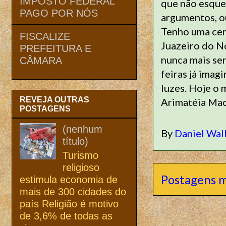
IMPOSTO FEDERAL
que não esque
PAGO POR NÓS
argumentos, o
Tenho uma cert
FISCALIZE
Juazeiro do No
PREFEITURA E
nunca mais se
CÂMARA
feiras já imag
luzes. Hoje o 
REVEJA OUTRAS
Arimatéia Mac
POSTAGENS
(nenhum
By
Daniel Wal
título)
Turismo
religioso
Postagens m
estimula economia de
mais de 300 cidades do
país Religião é motivo
de 3,6% de todas as