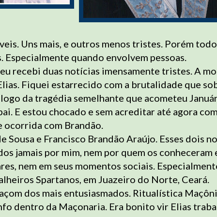
veis. Uns mais, e outros menos tristes. Porém todo
. Especialmente quando envolvem pessoas.
eu recebi duas notícias imensamente tristes. A mo
lias. Fiquei estarrecido com a brutalidade que so
i logo da tragédia semelhante que acometeu Januá
ai. E estou chocado e sem acreditar até agora com
 ocorrida com Brandão.
de Sousa e Francisco Brandão Araújo. Esses dois n
dos jamais por mim, nem por quem os conheceram 
ares, nem em seus momentos sociais. Especialment
lheiros Spartanos, em Juazeiro do Norte, Ceará.
maçom dos mais entusiasmados. Ritualística Maçôni
nfo dentro da Maçonaria. Era bonito vir Elias trab