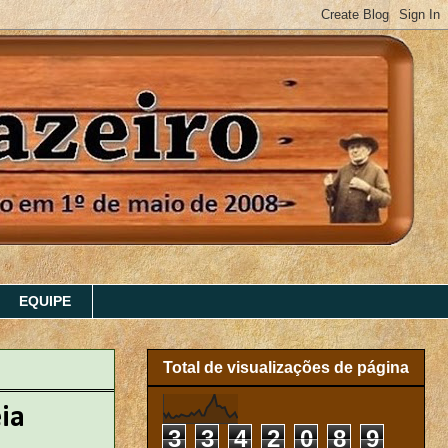
EQUIPE
Total de visualizações de página
ia
3
3
4
2
0
8
9