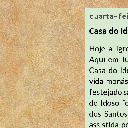
quarta-fe
Casa do I
Hoje a Igr
Aqui em Ju
Casa do Id
vida moná
festejado 
do Idoso f
dos Santos
assistida 