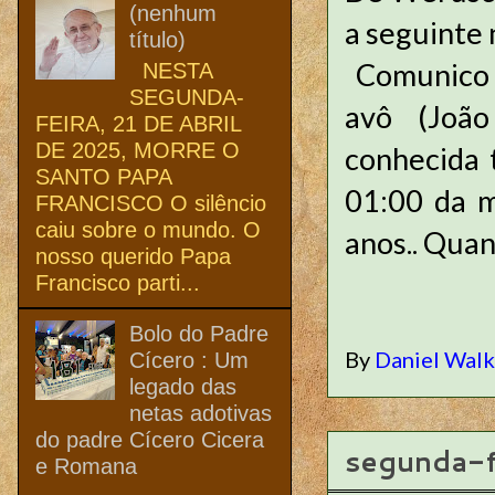
(nenhum
a seguinte
título)
Comunico o
NESTA
SEGUNDA-
avô (João
FEIRA, 21 DE ABRIL
DE 2025, MORRE O
conhecida 
SANTO PAPA
01:00 da m
FRANCISCO O silêncio
caiu sobre o mundo. O
anos.. Quan
nosso querido Papa
Francisco parti...
Bolo do Padre
By
Daniel Wal
Cícero : Um
legado das
netas adotivas
do padre Cícero Cicera
segunda-f
e Romana