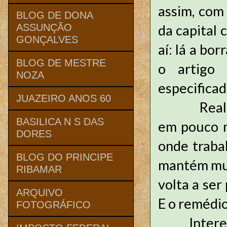
assim, com 
BLOG DE DONA
da capital 
ASSUNÇÃO
GONÇALVES
aí: lá a bo
BLOG DE MESTRE
o artigo
NOZA
especificad
JUAZEIRO ANOS 60
Realizada 
BASILICA N S DAS
em pouco m
DORES
onde traba
BLOG DO PRINCIPE
mantém muit
RIBAMAR
volta a ser
ARQUIVO
E o remédio
FOTOGRÁFICO
Interessa