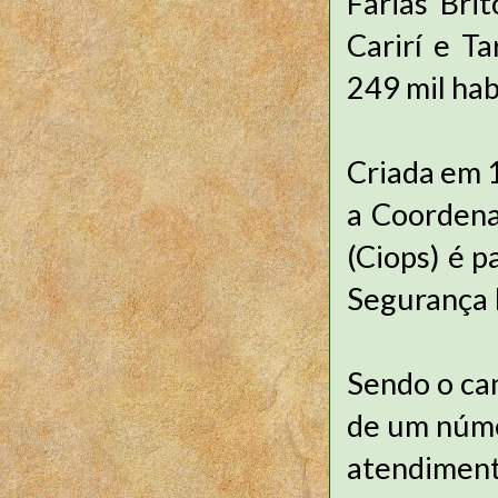
Farias Brit
Carirí e T
249 mil hab
Criada em 1
a Coordena
(Ciops) é p
Segurança P
Sendo o can
de um númer
atendimento