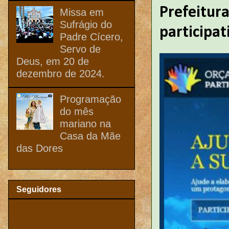
Prefeitur
Missa em
Sufrágio do
participat
Padre Cícero,
Servo de
Deus, em 20 de
dezembro de 2024.
Programação
do mês
mariano na
Casa da Mãe
das Dores
Seguidores