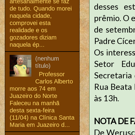
artesanalmente se faz
desses es
de tudo. Quando morei
naquela cidade,
prêmio. O e
comprovei esta
de setembr
realidade e os
gozadores diziam
Padre Cícer
naquela ép...
Os interes
(nenhum
Setor Edu
título)
Secretaria
Professor
Carlos Alberto
Rua Beata M
morre aos 74 em
Juazeiro do Norte
às 13h.
Faleceu na manhã
desta sexta-feira
(11/04) na Clínica Santa
NOTA DE 
Maria em Juazeiro d...
De Werusch