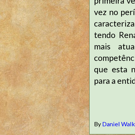
primeira v
vez no per
caracteriz
tendo Rena
mais atu
competênci
que esta 
para a ent
By
Daniel Wal