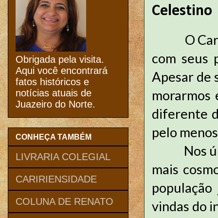
Celestino
O Cariri s
com seus p
Obrigada pela visita.
Aqui você encontrará
Apesar de s
fatos históricos e
morarmos e
notícias atuais de
Juazeiro do Norte.
diferente d
pelo menos 
CONHEÇA TAMBÉM
Nos últim
LIVRARIA COLEGIAL
mais cosmo
CARIRIENSIDADE
população 
COLUNA DE RENATO
vindas do i