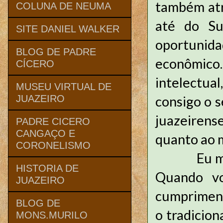
também atra
COLUNA DE NEUMA
até do Su
SITE DANIEL WALKER
oportunid
BLOG DE PADRE
econômic
CÍCERO
intelectu
MUSEU VIRTUAL DE
consigo o s
JUAZEIRO
juazeirens
PADRE CICERO
CANGAÇO E
quanto ao m
CORONELISMO
Eu mesmo 
HISTORIA DE
Quando vo
JUAZEIRO
cumpriment
BLOG DE
o tradicion
MONS.MURILO