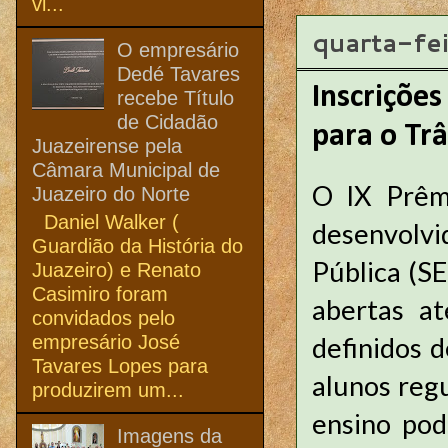
vi...
quarta-fe
O empresário
Dedé Tavares
Inscriçõe
recebe Título
de Cidadão
para o Tr
Juazeirense pela
Câmara Municipal de
O IX Prêm
Juazeiro do Norte
Daniel Walker (
desenvolvi
Guardião da História do
Pública (S
Juazeiro) e Renato
Casimiro foram
abertas a
convidados pelo
empresário José
definidos 
Tavares Lopes para
alunos reg
produzirem um...
ensino pod
Imagens da