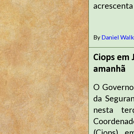
acrescenta
By
Daniel Wal
Ciops em 
amanhã
O Governo 
da Seguran
nesta ter
Coordenad
(Ciops) e