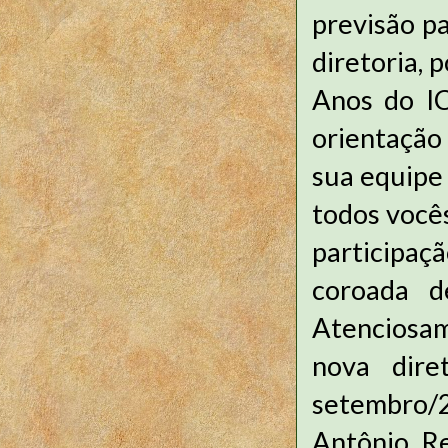
previsão p
diretoria,
Anos do I
orientação
sua equipe
todos voc
participaç
coroada d
Atenciosam
nova dire
setembro/2
Antônio Re