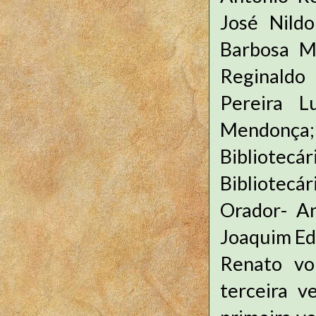
José Nild
Barbosa M
Reginaldo 
Pereira L
Mendonça;
Bibliote
Bibliotecá
Orador- An
Joaquim Ed
Renato vo
terceira v