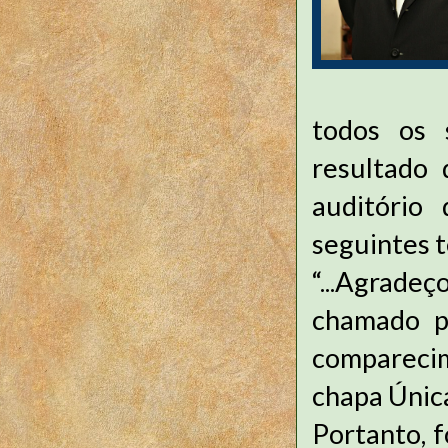
todos os 
resultado 
auditório
seguintes 
“...Agrade
chamado pa
compareci
chapa Únic
Portanto, f