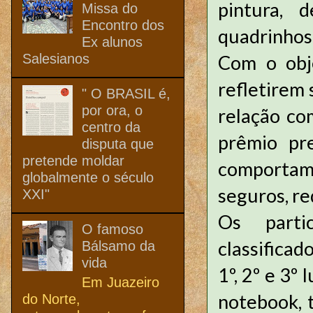
pintura, 
Missa do
Encontro dos
quadrinhos
Ex alunos
Salesianos
Com o obje
refletirem 
" O BRASIL é,
por ora, o
relação co
centro da
prêmio pr
disputa que
pretende moldar
comportam
globalmente o século
seguros, re
XXI"
Os parti
O famoso
classifica
Bálsamo da
vida
1º, 2º e 3º
Em Juazeiro
notebook, t
do Norte,