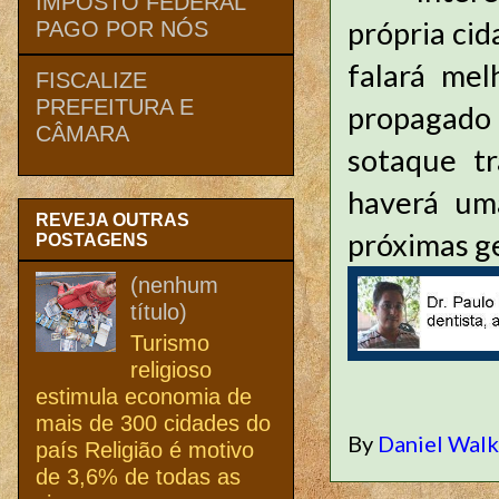
IMPOSTO FEDERAL
própria ci
PAGO POR NÓS
falará mel
FISCALIZE
PREFEITURA E
propagado
CÂMARA
sotaque tr
haverá um
REVEJA OUTRAS
próximas g
POSTAGENS
(nenhum
título)
Turismo
religioso
estimula economia de
mais de 300 cidades do
By
Daniel Wal
país Religião é motivo
de 3,6% de todas as