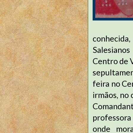
conhecida,
Salesiano
Centro de V
sepultamen
feira no Ce
irmãos, no 
Comandant
professora 
onde mora