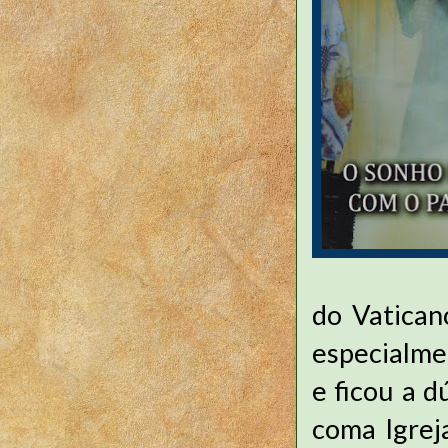
do Vatican
especialme
e ficou a d
coma Igreja