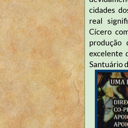
cidades do
real signi
Cícero com
produção 
excelente 
Santuário d