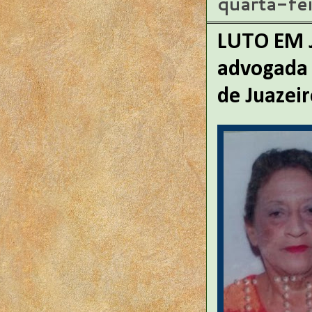
quarta-fe
LUTO EM J
advogada 
de Juazei