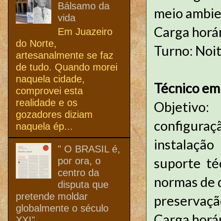
Bálsamo da
meio ambie
vida
Carga horá
Em Juazeiro
do Norte,
Turno: Noi
artesanalmente se faz
de tudo. Quando morei
naquela cidade,
Técnico em
comprovei esta
realidade e os
Objetivo
gozadores diziam
configur
naquela ép...
instalação
" O BRASIL é,
suporte té
por ora, o
centro da
normas de q
disputa que
pretende moldar
preservaçã
globalmente o século
Carga horá
XXI"