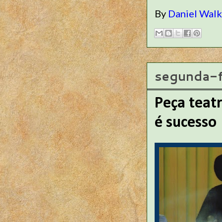
By
Daniel Wal
segunda-f
Peça teatr
é sucesso