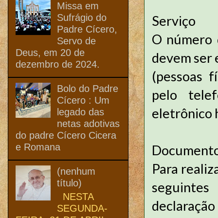
Missa em
Sufrágio do
Serviço
Padre Cícero,
O número d
Servo de
Deus, em 20 de
devem ser 
dezembro de 2024.
(pessoas f
Bolo do Padre
pelo tele
Cícero : Um
eletrônico 
legado das
netas adotivas
do padre Cícero Cicera
e Romana
Documento
Para realiz
(nenhum
título)
seguintes
NESTA
declaração
SEGUNDA-