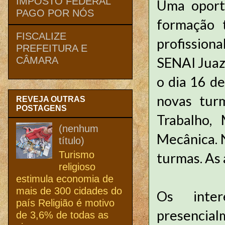
IMPOSTO FEDERAL
Uma oport
PAGO POR NÓS
formação 
FISCALIZE
profissiona
PREFEITURA E
SENAI Juaze
CÂMARA
o dia 16 de
novas tur
REVEJA OUTRAS
POSTAGENS
Trabalho,
(nenhum
Mecânica. N
título)
Turismo
turmas. As 
religioso
estimula economia de
mais de 300 cidades do
Os inter
país Religião é motivo
presencial
de 3,6% de todas as