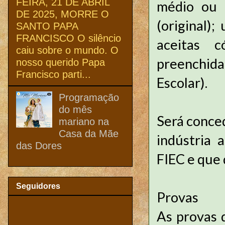
FEIRA, 21 DE ABRIL
médio ou 
DE 2025, MORRE O
(original)
SANTO PAPA
FRANCISCO O silêncio
aceitas c
caiu sobre o mundo. O
preenchid
nosso querido Papa
Francisco parti...
Escolar).
Programação
do mês
Será conce
mariano na
Casa da Mãe
indústria 
das Dores
FIEC e que
Seguidores
Provas
As provas 