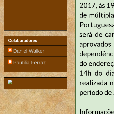
2017, às 1
de múltipla
Portuguesa
será de car
Colaboradores
aprovados 
Daniel Walker
dependênci
do endereço
Pautilia Ferraz
14h do dia
realizada 
período de 
Informaçõe