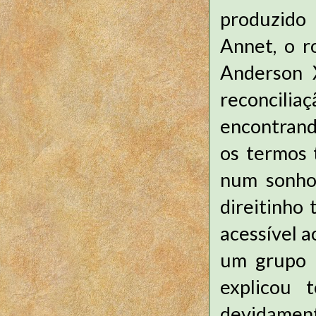
produzido
Annet, o r
Anderson X
reconcilia
encontrand
os termos 
num sonho,
direitinho
acessível a
um grupo 
explicou 
devidament