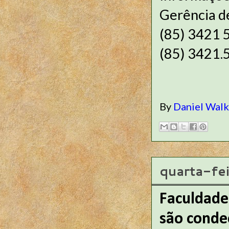
Gerência d
(85) 3421 
(85) 3421.
By
Daniel Wal
quarta-fe
Faculdade 
são conde