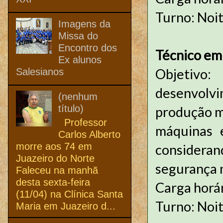
Turno: Noi
Imagens da
Missa do
Encontro dos
Técnico em
Ex alunos
Objetivo:
Salesianos
desenvolvi
(nenhum
título)
produção m
Professor
máquinas 
Carlos Alberto
morre aos 74 em
considera
Juazeiro do Norte
segurança 
Faleceu na manhã
desta sexta-feira
Carga horá
(11/04) na Clínica Santa
Turno: Noi
Maria em Juazeiro d...