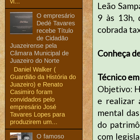
vi...
Leão Sampai
O empresário
9 às 13h, 
Dedé Tavares
cobrada tax
recebe Título
de Cidadão
Juazeirense pela
Conheça det
Câmara Municipal de
Juazeiro do Norte
Daniel Walker (
Técnico em
Guardião da História do
Juazeiro) e Renato
Objetivo: H
Casimiro foram
e realizar
convidados pelo
empresário José
mental das
Tavares Lopes para
produzirem um...
do patrimô
com legisl
O famoso