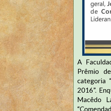
A Faculda
Prêmio de
categoria 
2016”. Enq
Macêdo La
“Comenda