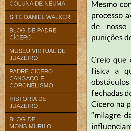
Mesmo com 
COLUNA DE NEUMA
processo a
SITE DANIEL WALKER
de nosso 
BLOG DE PADRE
punições do
CÍCERO
MUSEU VIRTUAL DE
Creio que 
JUAZEIRO
física a 
PADRE CICERO
CANGAÇO E
obstáculos 
CORONELISMO
fechadas do
HISTORIA DE
Cícero na p
JUAZEIRO
“milagre d
BLOG DE
influencia
MONS.MURILO