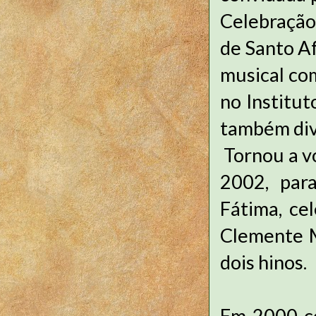
Celebração
de Santo Af
musical co
no Institut
também dive
Tornou a v
2002, par
Fátima, ce
Clemente M
dois hinos.
Em 2000 co