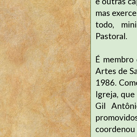
e outras ca
mas exerce 
todo, min
Pastoral.
É membro d
Artes de S
1986. Como
Igreja, qu
Gil Antôni
promovidos
coordenou