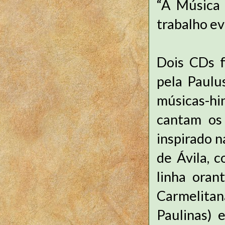
“A Música 
trabalho ev
Dois CDs 
pela Paulu
músicas-h
cantam os 
inspirado n
de Ávila, 
linha oran
Carmelitan
Paulinas) 