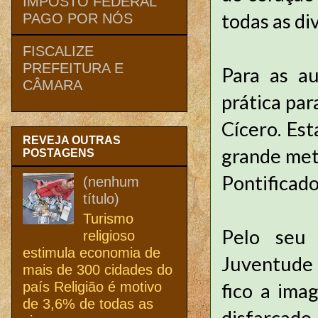
IMPOSTO FEDERAL
todas as di
PAGO POR NÓS
FISCALIZE
PREFEITURA E
Para as au
CÂMARA
prática par
Cícero. Es
REVEJA OUTRAS
grande met
POSTAGENS
Pontificado
(nenhum
título)
Turismo
Pelo seu
religioso
estimula economia de
Juventude 
mais de 300 cidades do
país Religião é motivo
fico a ima
de 3,6% de todas as
disfarçado