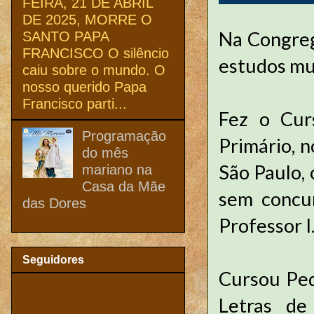
FEIRA, 21 DE ABRIL
DE 2025, MORRE O
Na Congreg
SANTO PAPA
FRANCISCO O silêncio
estudos mus
caiu sobre o mundo. O
nosso querido Papa
Francisco parti...
Fez o Cur
Programação
Primário, n
do mês
São Paulo,
mariano na
Casa da Mãe
sem concur
das Dores
Professor I
Seguidores
Cursou Ped
Letras de