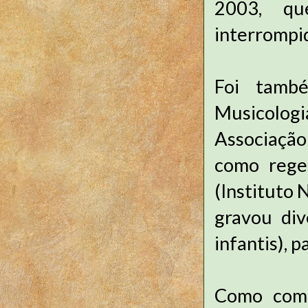
2003, qu
interrompid
Foi tamb
Musicolog
Associação
como regen
(Instituto 
gravou div
infantis), 
Como compo