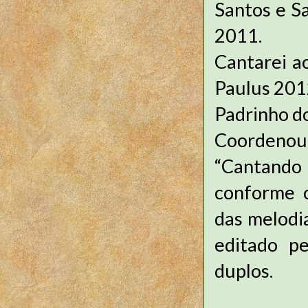
Santos e S
2011.
Cantarei a
Paulus 201
Padrinho do
Coordenou 
“Cantando 
conforme o
das melodi
editado p
duplos.