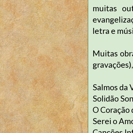
muitas ou
evangeliza
letra e mús
Muitas obr
gravações),
Salmos da 
Solidão So
O Coração d
Serei o Amo
Canções Infa