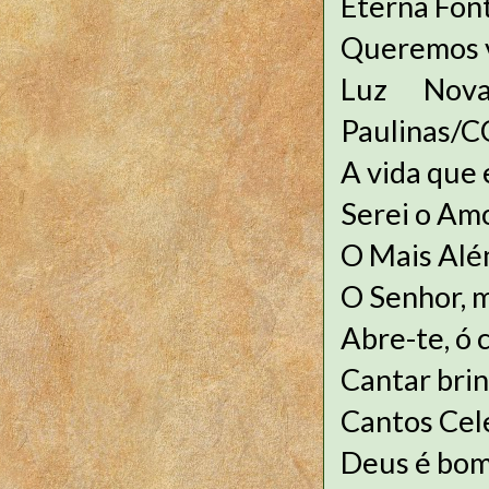
Eterna Font
Queremos v
Luz Nov
Paulinas/
A vida que 
Serei o Amo
O Mais Alé
O Senhor, m
Abre-te, ó 
Cantar brin
Cantos Cel
Deus é bom