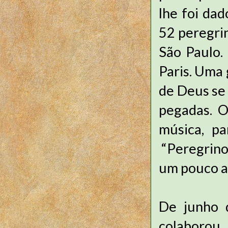
lhe foi da
52 peregri
São Paulo. 
Paris. Uma 
de Deus se 
pegadas. O
música, p
“Peregrinos
um pouco a
De junho 
colaborou