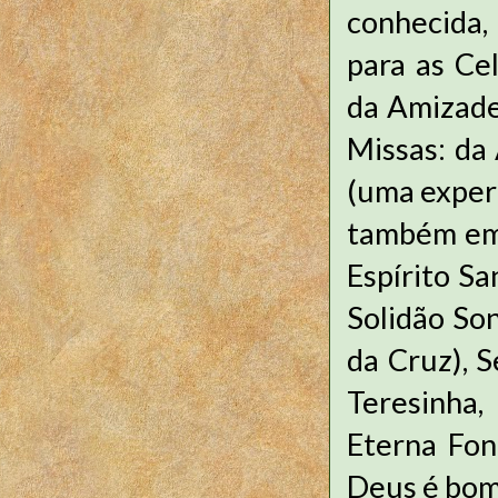
conhecida,
para as Ce
da Amizade
Missas: da
(uma experi
também em 
Espírito Sa
Solidão So
da Cruz), 
Teresinha,
Eterna Fon
Deus é bom 