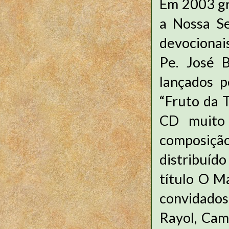
Em 2003 gr
a Nossa Se
devocionais
Pe. José B
lançados 
“Fruto da T
CD muito 
composição
distribuíd
título O M
convidados
Rayol, Cami