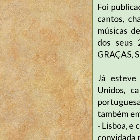
Foi publica
cantos, c
músicas de
dos seus 
GRAÇAS, S
Já esteve
Unidos, c
portuguesa
também em 
- Lisboa, e
convidada p