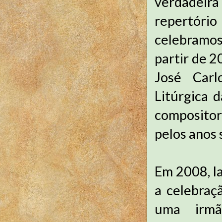
verdadeir
repertór
celebramos
partir de 2
José Carl
Litúrgica 
compositor
pelos anos 
Em 2008, la
a celebraç
uma irmã