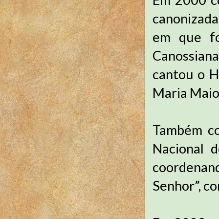
canonizada
em que fo
Canossianas
cantou o Hi
Maria Maio
Também co
Nacional 
coordenand
Senhor”, co