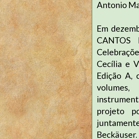
Antonio Mar
Em dezembr
CANTOS E
Celebraçõ
Cecília e 
Edição A, 
volumes,
instrument
projeto p
juntament
Beckäuser.