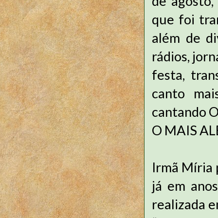
de agosto,
que foi tr
além de di
rádios, jor
festa, tra
canto mai
cantando 
O MAIS AL
Irmã Míria
já em anos
realizada e