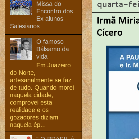
quarta-fe
Missa do
Encontro dos
Ex alunos
Irmã Miri
Salesianos
Cícero
O famoso
Bálsamo da
vida
Em Juazeiro
do Norte,
artesanalmente se faz
de tudo. Quando morei
naquela cidade,
comprovei esta
realidade e os
gozadores diziam
naquela ép...
" O BRASIL é,