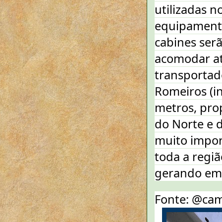
utilizadas n
equipamento
cabines serã
acomodar até
transportad
Romeiros (in
metros, prop
do Norte e 
muito impor
toda a regi
gerando emp
Fonte: @cam