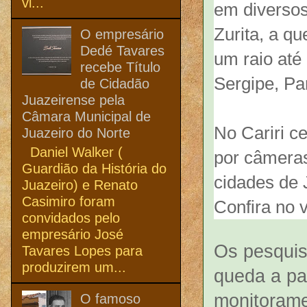
vi...
em diversos
Zurita, a q
O empresário
Dedé Tavares
um raio até
recebe Título
Sergipe, Pa
de Cidadão
Juazeirense pela
Câmara Municipal de
No Cariri c
Juazeiro do Norte
Daniel Walker (
por câmeras
Guardião da História do
cidades de 
Juazeiro) e Renato
Casimiro foram
Confira no 
convidados pelo
empresário José
Os pesquis
Tavares Lopes para
produzirem um...
queda a pa
monitorame
O famoso