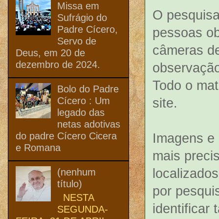
Missa em
O pesquisa
Sufrágio do
Padre Cícero,
pessoas ob
Servo de
câmeras de
Deus, em 20 de
dezembro de 2024.
observação
Todo o mat
Bolo do Padre
Cícero : Um
site.
legado das
netas adotivas
do padre Cícero Cicera
Imagens e 
e Romana
mais preci
localizados
(nenhum
título)
por pesqui
NESTA
identifica
SEGUNDA-