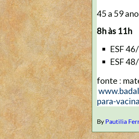
45 a 59 ano
8h às 11h
ESF 46
ESF 48
fonte : mat
www.badalo
para-vacin
By
Pautilia Fer