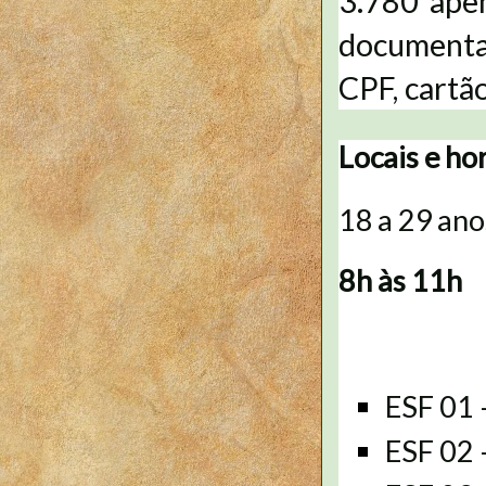
3.780 apen
documenta
CPF, cartã
Locais e ho
18 a 29 ano
8h às 11h
ESF 01
ESF 02