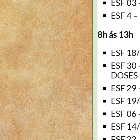
ESF 03
ESF 4 
8h ás 13h
ESF 18/
ESF 30
DOSES
ESF 29
ESF 19
ESF 06
ESF 14
ESF 22