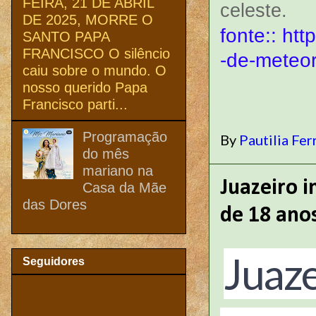
FEIRA, 21 DE ABRIL
celeste.
DE 2025, MORRE O
fonte:: ht
SANTO PAPA
FRANCISCO O silêncio
-de-meteor
caiu sobre o mundo. O
nosso querido Papa
Francisco parti...
Programação
By
Pautilia Fer
do mês
mariano na
Juazeiro i
Casa da Mãe
das Dores
de 18 ano
Juaze
Seguidores