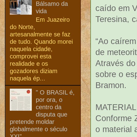
Bálsamo da
caído em V
vida
Teresina, c
Em Juazeiro
do Norte,
artesanalmente se faz
“Ao caírem
de tudo. Quando morei
naquela cidade,
de meteorit
comprovei esta
Através do
realidade e os
gozadores diziam
sobre o esp
naquela ép...
Bramon.
" O BRASIL é,
por ora, o
MATERIAL
centro da
disputa que
Conforme Z
pretende moldar
o material
globalmente o século
XXI"