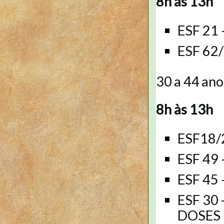
8h às 13h
ESF 21
ESF 62
30 a 44 ano
8h às 13h
ESF18/2
ESF 49
ESF 45
ESF 30
DOSES