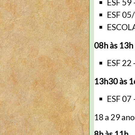
ESF 59
ESF 05
ESCOLA
08h às 13h
ESF 22
13h30 às 
ESF 07
18 a 29 ano
8h às 11h