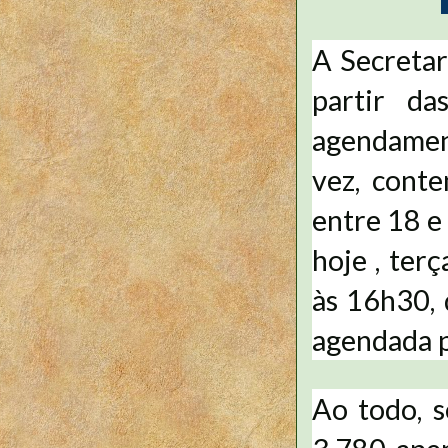
A Secretar
partir da
agendamen
vez, cont
entre 18 e
hoje , terç
às 16h30, 
agendada 
Ao todo, s