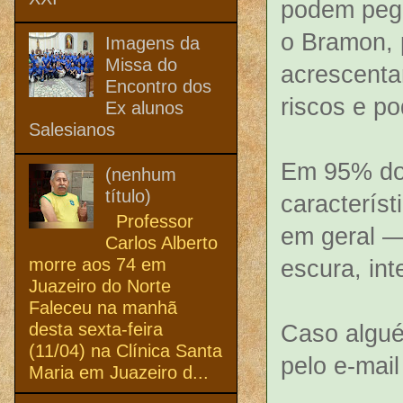
podem pega
o Bramon, 
Imagens da
Missa do
acrescenta
Encontro dos
riscos e p
Ex alunos
Salesianos
Em 95% dos
(nenhum
título)
característ
Professor
em geral —
Carlos Alberto
morre aos 74 em
escura, int
Juazeiro do Norte
Faleceu na manhã
desta sexta-feira
Caso algué
(11/04) na Clínica Santa
pelo e-mai
Maria em Juazeiro d...