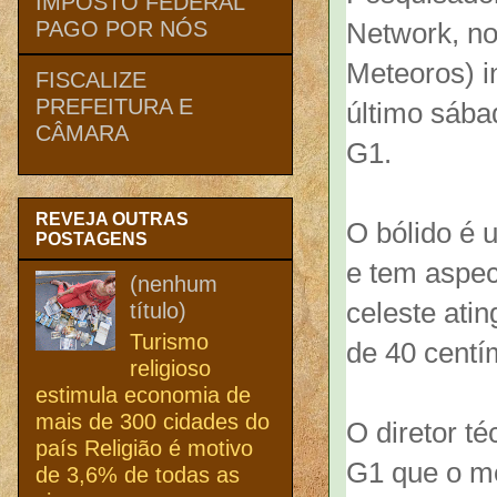
IMPOSTO FEDERAL
Network, no
PAGO POR NÓS
Meteoros) i
FISCALIZE
PREFEITURA E
último sába
CÂMARA
G1.
REVEJA OUTRAS
O bólido é 
POSTAGENS
e tem aspec
(nenhum
celeste atin
título)
Turismo
de 40 centí
religioso
estimula economia de
mais de 300 cidades do
O diretor t
país Religião é motivo
G1 que o me
de 3,6% de todas as