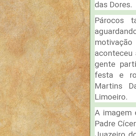
das Dores.
Párocos t
aguardan
motivação
aconteceu a
gente part
festa e r
Martins D
Limoeiro.
A imagem q
Padre Cíce
Juazeiro d