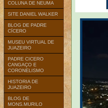
COLUNA DE NEUMA
SITE DANIEL WALKER
BLOG DE PADRE
CÍCERO
MUSEU VIRTUAL DE
JUAZEIRO
PADRE CICERO
CANGAÇO E
CORONELISMO
HISTORIA DE
JUAZEIRO
BLOG DE
MONS.MURILO