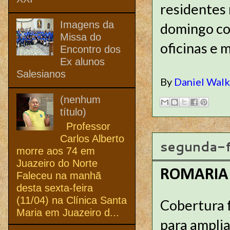
residentes 
Imagens da
domingo com
Missa do
oficinas e m
Encontro dos
Ex alunos
Salesianos
By
Daniel Wal
(nenhum
título)
Professor
Carlos Alberto
segunda-f
morre aos 74 em
Juazeiro do Norte
ROMARIA 
Faleceu na manhã
desta sexta-feira
(11/04) na Clínica Santa
Cobertura f
Maria em Juazeiro d...
para amplia