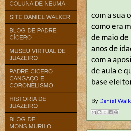
COLUNA DE NEUMA
com a sua o
SITE DANIEL WALKER
como era ma
BLOG DE PADRE
de maio de 
CÍCERO
anos de id
MUSEU VIRTUAL DE
com a apos
JUAZEIRO
de aula e q
PADRE CICERO
CANGAÇO E
base eleitor
CORONELISMO
HISTORIA DE
By
Daniel Wal
JUAZEIRO
BLOG DE
MONS.MURILO