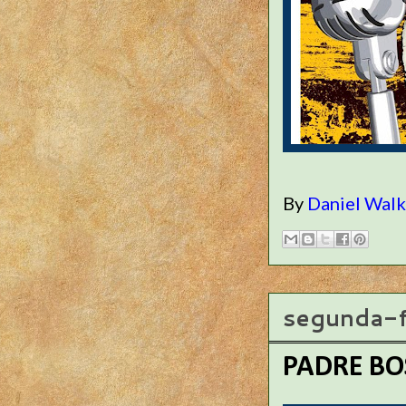
By
Daniel Wal
segunda-f
PADRE BO