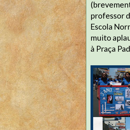
(brevement
professor d
Escola Nor
muito apla
à Praça Padr