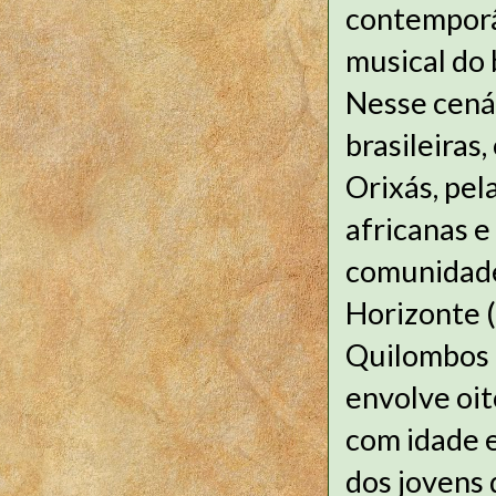
contemporâ
musical do
Nesse cenár
brasileiras
Orixás, pel
africanas 
comunidade 
Horizonte 
Quilombos 
envolve oit
com idade e
dos jovens 