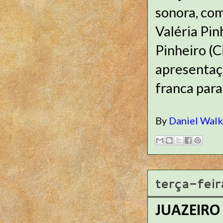
sonora, com
Valéria Pin
Pinheiro (C
apresentaçõ
franca para
By
Daniel Wal
terça-fei
JUAZEIRO