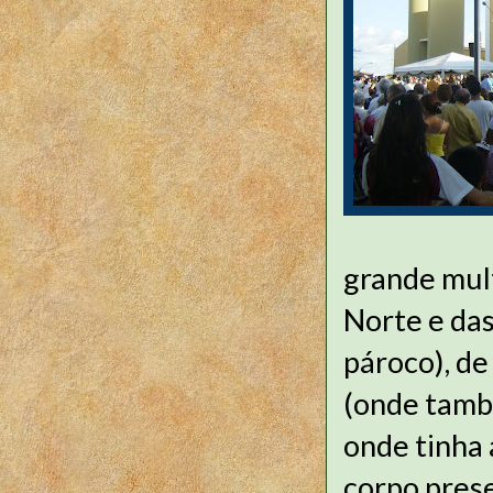
grande mul
Norte e das
pároco), de
(onde també
onde tinha 
corpo prese