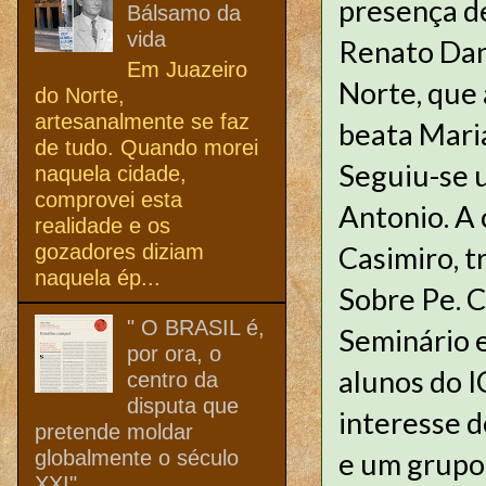
presença de
Bálsamo da
vida
Renato Dant
Em Juazeiro
Norte, que
do Norte,
artesanalmente se faz
beata Maria
de tudo. Quando morei
Seguiu-se 
naquela cidade,
comprovei esta
Antonio. A 
realidade e os
gozadores diziam
Casimiro, t
naquela ép...
Sobre Pe. C
" O BRASIL é,
Seminário 
por ora, o
alunos do I
centro da
disputa que
interesse 
pretende moldar
globalmente o século
e um grupo
XXI"