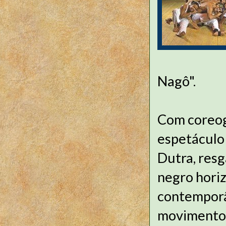
Nagô".
Com coreogr
espetáculo
Dutra, resga
negro horiz
contemporâ
movimentos