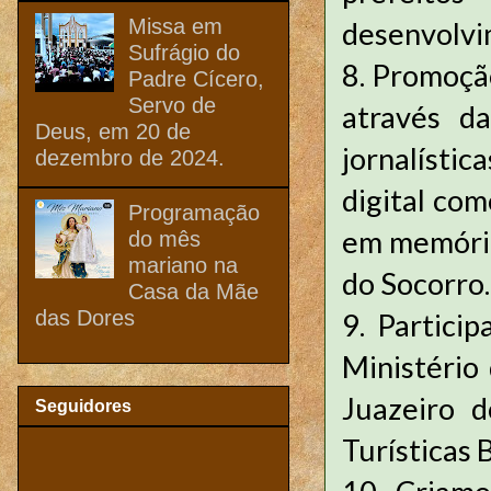
Missa em
desenvolvi
Sufrágio do
8. Promoçã
Padre Cícero,
Servo de
através d
Deus, em 20 de
jornalísti
dezembro de 2024.
digital co
Programação
em memória
do mês
mariano na
do Socorro.
Casa da Mãe
das Dores
9. Partici
Ministério
Juazeiro d
Seguidores
Turísticas B