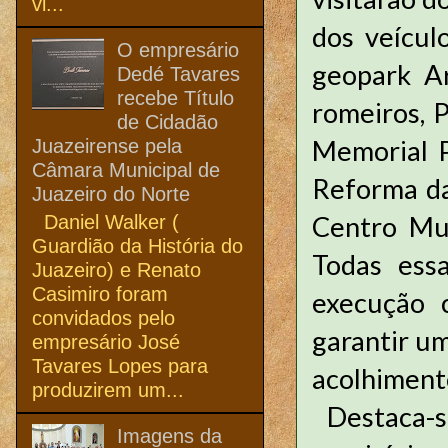
vi...
dos veículo
O empresário
geopark A
Dedé Tavares
recebe Título
romeiros, 
de Cidadão
Memorial P
Juazeirense pela
Câmara Municipal de
Reforma da
Juazeiro do Norte
Centro Mul
Daniel Walker (
Guardião da História do
Todas ess
Juazeiro) e Renato
Casimiro foram
execução 
convidados pelo
garantir um
empresário José
Tavares Lopes para
acolhimen
produzirem um...
Destaca-s
Imagens da