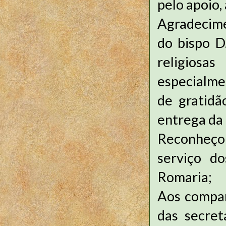
pelo apoio,
Agradecime
do bispo D
religios
especialme
de gratidã
entrega da
Reconheço
serviço d
Romaria;
Aos compan
das secret