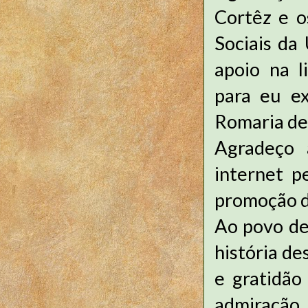
Cortêz e o
Sociais da
apoio na l
para eu ex
Romaria de
Agradeço a
internet p
promoção d
Ao povo de
história d
e gratidão
admiração 