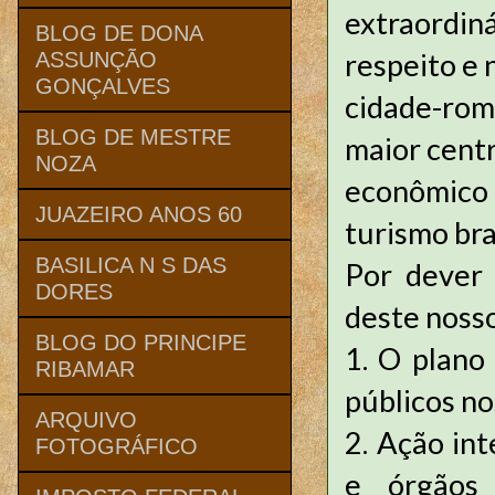
extraordi
BLOG DE DONA
respeito e 
ASSUNÇÃO
GONÇALVES
cidade-rom
BLOG DE MESTRE
maior centr
NOZA
econômico
JUAZEIRO ANOS 60
turismo bra
BASILICA N S DAS
Por dever 
DORES
deste nosso
BLOG DO PRINCIPE
1. O plano
RIBAMAR
públicos no
ARQUIVO
2. Ação in
FOTOGRÁFICO
e órgãos 