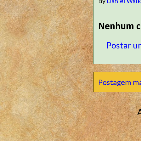
By
Daniel Wal
Nenhum c
Postar u
Postagem ma