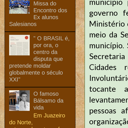
município
Missa do
Encontro dos
governo f
Ex alunos
Ministério
Salesianos
meio da Se
" O BRASIL é,
município.
por ora, o
centro da
Secretaria
disputa que
Cidades 
pretende moldar
globalmente o século
Involuntár
XXI"
tocante 
O famoso
levantamen
Bálsamo da
vida
pessoas af
Em Juazeiro
organizaçã
do Norte,