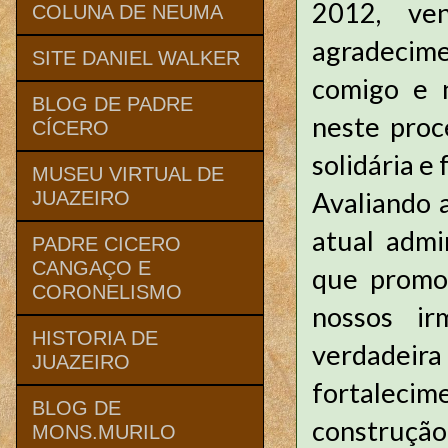
2012, ve
COLUNA DE NEUMA
agradecime
SITE DANIEL WALKER
comigo e n
BLOG DE PADRE
neste proc
CÍCERO
solidária e 
MUSEU VIRTUAL DE
Avaliando 
JUAZEIRO
atual admi
PADRE CICERO
CANGAÇO E
que promo
CORONELISMO
nossos ir
HISTORIA DE
verdadeir
JUAZEIRO
fortaleci
BLOG DE
construçã
MONS.MURILO