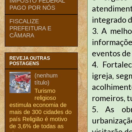
IMPOSTO FEDERAL
atendiment
PAGO POR NÓS
integrado 
FISCALIZE
PREFEITURA E
3. A melho
CÂMARA
informaçõe
eventos de 
REVEJA OUTRAS
4. Fortale
POSTAGENS
igreja, seg
(nenhum
título)
acolhimen
Turismo
romeiros, tu
religioso
estimula economia de
5. As obr
mais de 300 cidades do
urbanizaçã
país Religião é motivo
de 3,6% de todas as
visitarão d