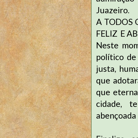
Juazeiro.
A TODOS 
FELIZ E A
Neste mom
político d
justa, huma
que adotar
que eterna
cidade, t
abençoada 