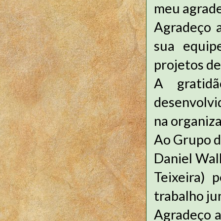
meu agrad
Agradeço a
sua equip
projetos de
A gratidã
desenvolvid
na organiza
Ao Grupo de
Daniel Wal
Teixeira) 
trabalho ju
Agradeço a