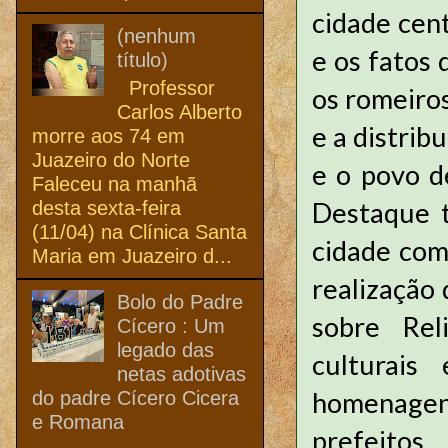
cidade cent
(nenhum
e os fatos 
título)
Professor
os romeiro
Carlos Alberto
e a distrib
morre aos 74 em
Juazeiro do Norte
e o povo d
Faleceu na manhã
Destaque t
desta sexta-feira
(11/04) na Clínica Santa
cidade com
Maria em Juazeiro d...
realização
Bolo do Padre
sobre Rel
Cícero : Um
legado das
culturais
netas adotivas
homenagen
do padre Cícero Cicera
e Romana
prefeito