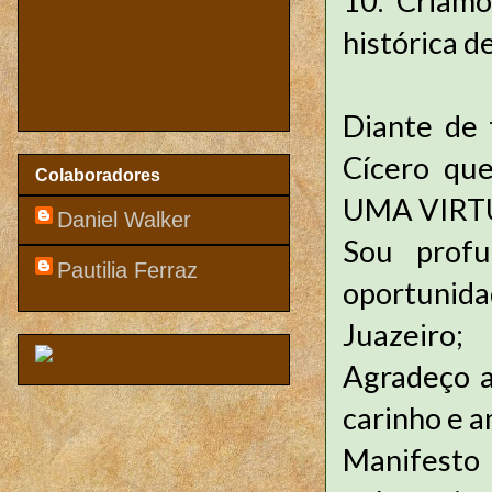
10. Criamo
histórica d
Diante de 
Cícero qu
Colaboradores
UMA VIRTU
Daniel Walker
Sou prof
Pautilia Ferraz
oportunida
Juazeiro;
Agradeço a
carinho e 
Manifesto 