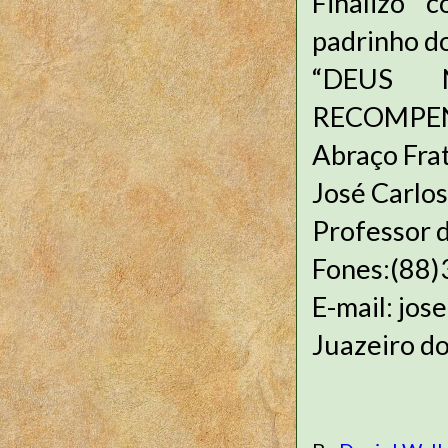
Finalizo 
padrinho do
“DEUS 
RECOMPEN
Abraço Fra
José Carlos
Professor d
Fones:(88
E-mail: jos
Juazeiro do