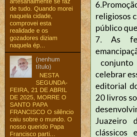
artesanalmente se faz
6.Promoçã
de tudo. Quando morei
religiosos 
naquela cidade,
comprovei esta
público que
realidade e os
7. As fe
gozadores diziam
naquela ép...
emancipaç
(nenhum
conjunto 
título)
celebrar es
NESTA
SEGUNDA-
editorial 
FEIRA, 21 DE ABRIL
20 livros s
DE 2025, MORRE O
SANTO PAPA
desenvolv
FRANCISCO O silêncio
Juazeiro 
caiu sobre o mundo. O
nosso querido Papa
clássicos
Francisco parti...