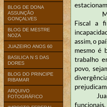
estaciona
BLOG DE DONA
Muitos a
ASSUNÇÃO
GONÇALVES
Fiscal a 
BLOG DE MESTRE
incapacida
NOZA
assim, o pa
JUAZEIRO ANOS 60
mesmo é b
BASILICA N S DAS
trabalho e
DORES
povo, seja
BLOG DO PRINCIPE
divergência
RIBAMAR
prejudicam 
ARQUIVO
Juazeiro 
FOTOGRÁFICO
funcionais