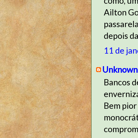
como, um
Ailton Go
passarela
depois d
11 de jan
Unknown
Bancos d
enverniza
Bem pior
monocrát
compromis