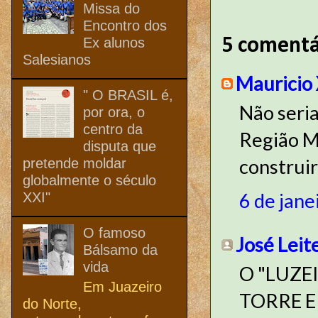
Missa do
Encontro dos
Ex alunos
5 comentá
Salesianos
Mauricio 
" O BRASIL é,
Não seria
por ora, o
centro da
Região Me
disputa que
construi
pretende moldar
globalmente o século
6 de jane
XXI"
O famoso
José Leit
Bálsamo da
vida
O "LUZEI
Em Juazeiro
TORRE EI
do Norte,