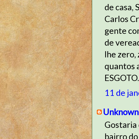
de casa, 
Carlos Cr
gente co
de verea
lhe zero,
quantos 
ESGOTO.
11 de jan
Unknown
Gostaria 
bairro do