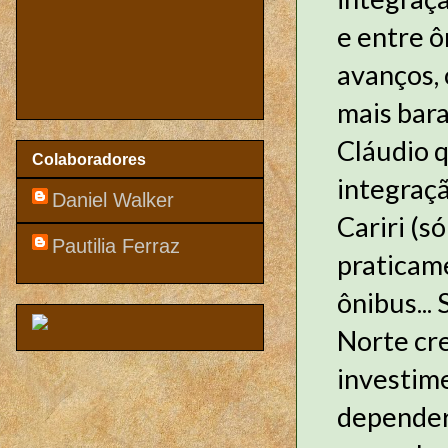
e entre ô
avanços, 
mais bara
Cláudio q
Colaboradores
integraç
Daniel Walker
Cariri (s
Pautilia Ferraz
praticam
ônibus...
Norte cre
investim
depender