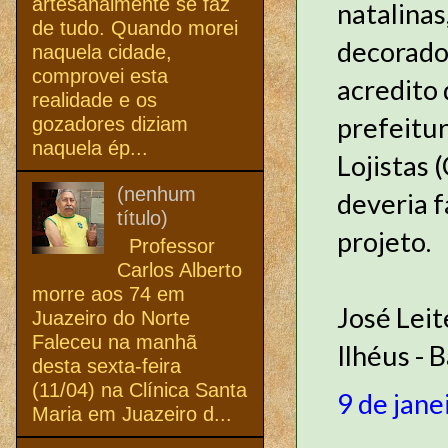
artesanalmente se faz
natalinas
de tudo. Quando morei
decorado
naquela cidade,
comprovei esta
acredito 
realidade e os
prefeitur
gozadores diziam
naquela ép...
Lojistas 
(nenhum
deveria 
título)
projeto.
Professor
Carlos Alberto
morre aos 74 em
José Leit
Juazeiro do Norte
Faleceu na manhã
Ilhéus - 
desta sexta-feira
(11/04) na Clínica Santa
9 de jane
Maria em Juazeiro d...