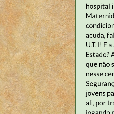
hospital 
Maternid
condicion
acuda, f
U.T. I! E
Estado? A
que não 
nesse cen
Seguranç
jovens pa
ali, por
jogando 