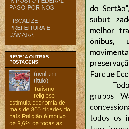
IMPOSTO FEDERAL
do Sertão”
PAGO POR NÓS
subutiliza
FISCALIZE
PREFEITURA E
melhor tra
CÂMARA
ônibus,
movimenta
REVEJA OUTRAS
preservaçã
POSTAGENS
Parque Eco
(nenhum
título)
Todos tem
Turismo
grupos Wa
religioso
estimula economia de
concession
mais de 300 cidades do
todos os i
país Religião é motivo
de 3,6% de todas as
transforma