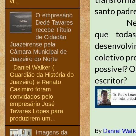
vi...
santo padre
O empresário
Neste mo
Dedé Tavares
recebe Título
que todas
de Cidadão
desenvolv
Juazeirense pela
Câmara Municipal de
coletivo pr
Juazeiro do Norte
possível? 
Daniel Walker (
Guardião da História do
escritor?
Juazeiro) e Renato
Casimiro foram
convidados pelo
empresário José
Tavares Lopes para
produzirem um...
By
Daniel Wal
Imagens da