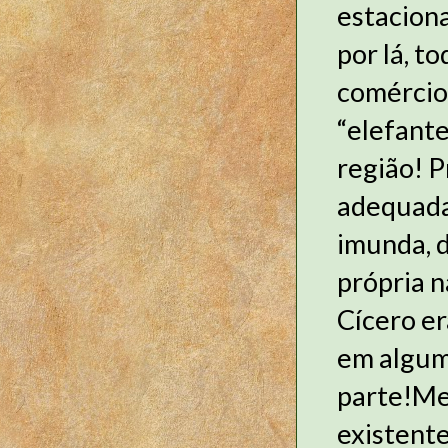
estaciona
por lá, t
comércio
“elefante
região! 
adequada
imunda, d
própria n
Cícero er
em alguma
parte!Mel
existente