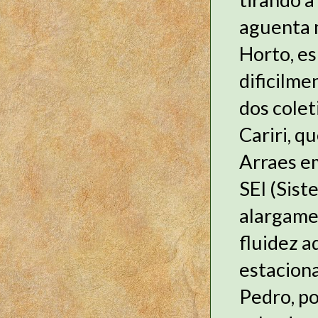
aguenta m
Horto, es
dificilme
dos colet
Cariri, q
Arraes e
SEI (Sist
alargamen
fluidez a
estaciona
Pedro, po