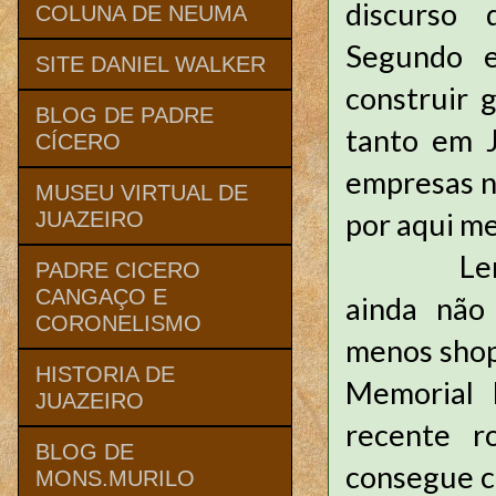
discurso 
COLUNA DE NEUMA
Segundo e
SITE DANIEL WALKER
construir 
BLOG DE PADRE
tanto em J
CÍCERO
empresas n
MUSEU VIRTUAL DE
por aqui m
JUAZEIRO
Lembro qu
PADRE CICERO
CANGAÇO E
ainda não
CORONELISMO
menos shop
HISTORIA DE
Memorial P
JUAZEIRO
recente r
BLOG DE
consegue c
MONS.MURILO