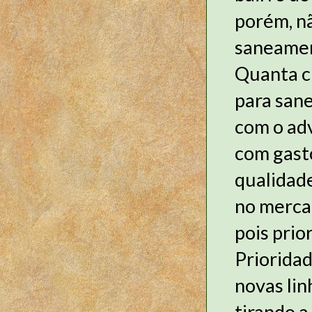
porém, nã
saneamen
Quanta cu
para sane
com o ad
com gast
qualidade
no mercad
pois prio
Prioridad
novas lin
tirando 