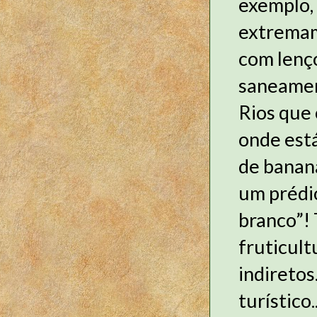
exemplo,
extremam
com lenço
saneamen
Rios que 
onde está
de banan
um prédi
branco”! 
fruticult
indiretos
turístico.