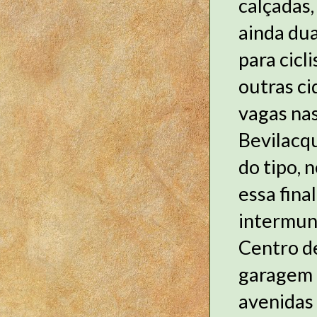
calçadas,
ainda dua
para cicl
outras ci
vagas nas
Bevilacqu
do tipo, 
essa fina
intermuni
Centro de
garagem p
avenidas