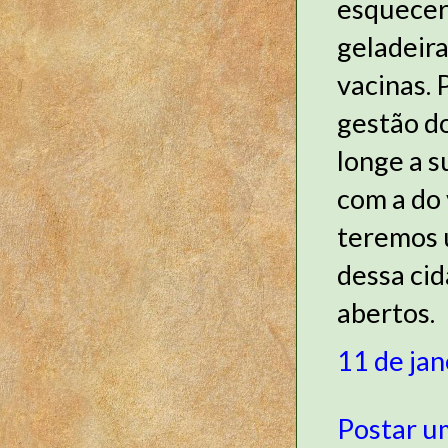
esquecer,
geladeir
vacinas.
gestão d
longe a s
com a do
teremos u
dessa cid
abertos.
11 de jan
Postar u