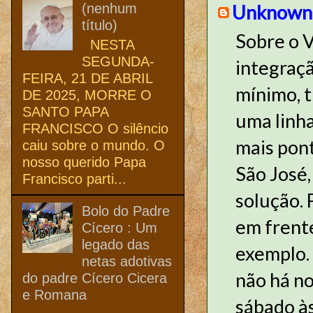
(nenhum
Unknown
título)
Sobre o V
NESTA
SEGUNDA-
integraçã
FEIRA, 21 DE ABRIL
mínimo, t
DE 2025, MORRE O
SANTO PAPA
uma linha
FRANCISCO O silêncio
mais pon
caiu sobre o mundo. O
nosso querido Papa
São José,
Francisco parti...
solução. 
Bolo do Padre
em frente
Cícero : Um
legado das
exemplo. 
netas adotivas
não há no
do padre Cícero Cicera
e Romana
sábado às