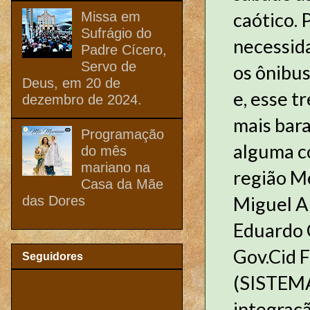
caótico. 
Missa em
Sufrágio do
necessida
Padre Cícero,
Servo de
os ônibu
Deus, em 20 de
e, esse 
dezembro de 2024.
mais bara
Programação
alguma c
do mês
mariano na
região M
Casa da Mãe
Miguel A
das Dores
Eduardo 
Gov.Cid F
Seguidores
(SISTEM
integraçã