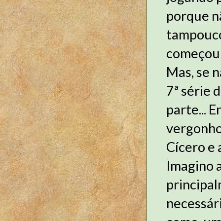
porque nã
tampouco 
começou 
Mas, se n
7ª série 
parte... 
vergonhos
Cícero e 
Imagino a
principal
necessári