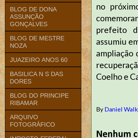
no próxim
BLOG DE DONA
comemoran
ASSUNÇÃO
GONÇALVES
prefeito 
BLOG DE MESTRE
assumiu em
NOZA
ampliação 
JUAZEIRO ANOS 60
recuperaç
BASILICA N S DAS
Coelho e Ca
DORES
BLOG DO PRINCIPE
RIBAMAR
By
Daniel Wal
ARQUIVO
FOTOGRÁFICO
Nenhum c