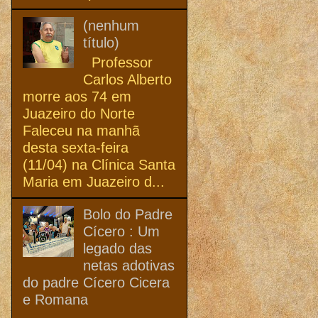
(nenhum
título)
Professor
Carlos Alberto
morre aos 74 em
Juazeiro do Norte
Faleceu na manhã
desta sexta-feira
(11/04) na Clínica Santa
Maria em Juazeiro d...
Bolo do Padre
Cícero : Um
legado das
netas adotivas
do padre Cícero Cicera
e Romana