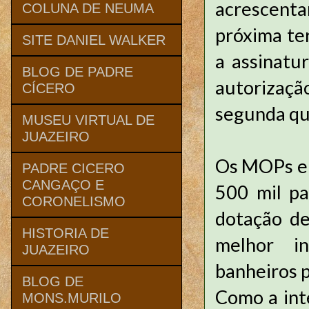
acrescenta
COLUNA DE NEUMA
próxima ter
SITE DANIEL WALKER
a assinatu
BLOG DE PADRE
autorizaç
CÍCERO
segunda qui
MUSEU VIRTUAL DE
JUAZEIRO
Os MOPs el
PADRE CICERO
CANGAÇO E
500 mil pa
CORONELISMO
dotação d
HISTORIA DE
melhor i
JUAZEIRO
banheiros 
BLOG DE
Como a int
MONS.MURILO