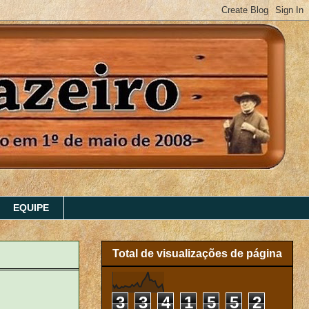
EQUIPE
Total de visualizações de página
3
3
4
1
5
5
2