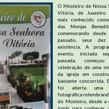
O Mosteiro de Nossa 
Vitória, de Juazeiro
mais conhecido como
das Monjas Benediti
comemorando desde
passado, seus dez
existência. A progr
evento, iniciada seg
passada, começ
celebração de uma mi
da igreja em constr
bastante concorrida. 
foi aberta uma e
fotográfica relembrando
do Mosteiro, desde a 
irmãs para conhecer 