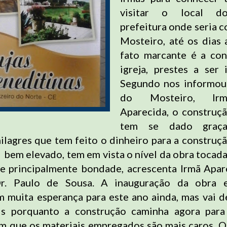
visitar o local d
prefeitura onde seria c
Mosteiro, até os dias a
fato marcante é a con
igreja, prestes a ser 
Segundo nos informou 
do Mosteiro, Ir
Aparecida, o construçã
tem se dado graç
ilagres que tem feito o dinheiro para a construçã
é bem elevado, tem em vista o nível da obra tocad
e principalmente bondade, acrescenta Irmã Apar
r. Paulo de Sousa. A inauguração da obra 
 muita esperança para este ano ainda, mas vai 
eis porquanto a construção caminha agora para
 que os materiais empregados são mais caros. 