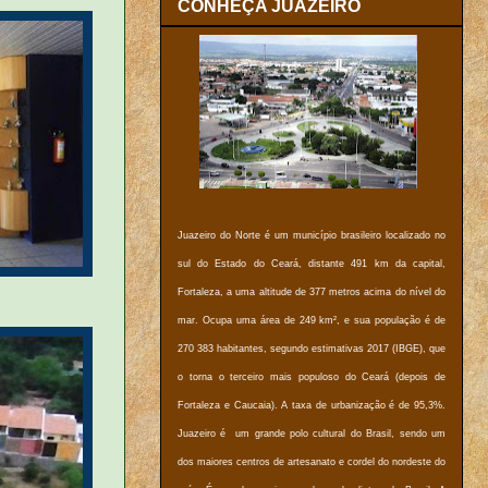
CONHEÇA JUAZEIRO
Juazeiro do Norte é um município brasileiro localizado no
sul do Estado do Ceará, distante 491 km da capital,
Fortaleza, a uma altitude de 377 metros acima do nível do
mar. Ocupa uma área de 249 km², e sua população é de
270 383 habitantes, segundo estimativas 2017 (IBGE), que
o torna o terceiro mais populoso do Ceará (depois de
Fortaleza e Caucaia). A taxa de urbanização é de 95,3%.
Juazeiro é um grande polo cultural do Brasil, sendo um
dos maiores centros de artesanato e cordel do nordeste do