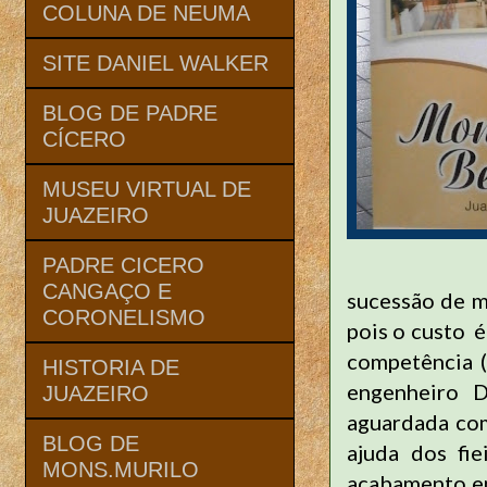
COLUNA DE NEUMA
SITE DANIEL WALKER
BLOG DE PADRE
CÍCERO
MUSEU VIRTUAL DE
JUAZEIRO
PADRE CICERO
CANGAÇO E
sucessão de m
CORONELISMO
pois o custo 
competência (
HISTORIA DE
engenheiro D
JUAZEIRO
aguardada com
BLOG DE
ajuda dos fi
MONS.MURILO
acabamento em