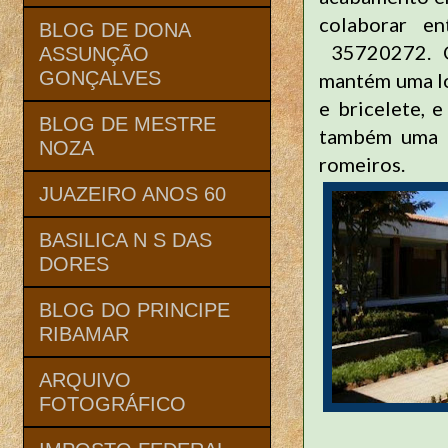
colaborar e
BLOG DE DONA
35720272. O 
ASSUNÇÃO
GONÇALVES
mantém uma loj
e bricelete, e
BLOG DE MESTRE
também uma g
NOZA
romeiros.
JUAZEIRO ANOS 60
BASILICA N S DAS
DORES
BLOG DO PRINCIPE
RIBAMAR
ARQUIVO
FOTOGRÁFICO