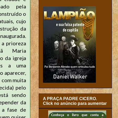
oado pela
onstruído o
tuais, cujo
strução da
inaugurada.
a prioreza
mã Maria
o da igreja
as a uma
o aparecer,
a com muita
ecida) pelo
está sendo
A PRAÇA PADRE CICERO.
depender da
Click no anúncio para aumentar
 a fase de
Quem quiser