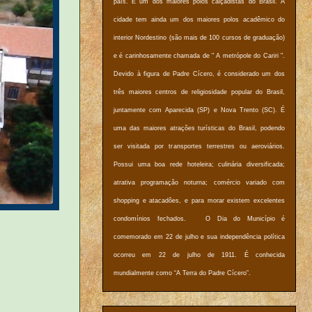
país. É um dos maiores polos calçadistas do Brasil. A
cidade tem ainda um dos maiores polos acadêmico do
interior Nordestino (são mais de 100 cursos de graduação)
e é carinhosamente chamada de " A metrópole do Cariri ".
Devido à figura de Padre Cícero, é considerado um dos
três maiores centros de religiosidade popular do Brasil,
juntamente com Aparecida (SP) e Nova Trento (SC). É
uma das maiores atrações turísticas do Brasil, podendo
ser visitada por transportes terrestres ou aeroviários.
Possui uma boa rede hoteleira; culinária diversificada;
atrativa programação noturna; comércio variado com
shopping e atacadões, e para morar existem excelentes
condomínios fechados. O Dia do Município é
comemorado em 22 de julho e sua independência política
ocorreu em 22 de julho de 1911. É conhecida
mundialmente como “A Terra do Padre Cícero”.