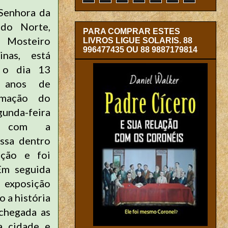
Senhora da
 do Norte,
PARA COMPRAR ESTES
 Mosteiro
LIVROS LIGUE SOLARIS. 88
996477435 OU 88 9887179814
nas, está
 o dia 13
 anos de
amação do
unda-feira
ou com a
ssa dentro
ução e foi
Em seguida
xposição
 a história
chegada as
a cidade e