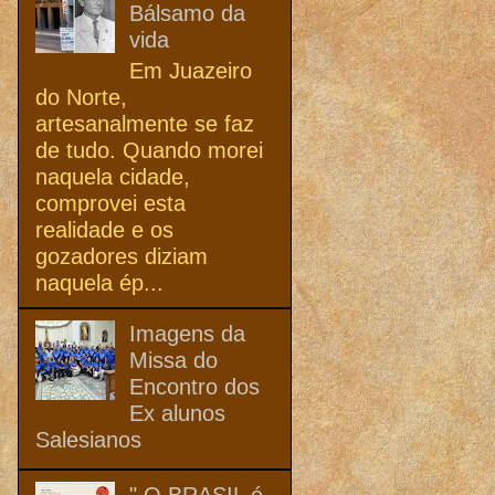
Bálsamo da
vida
Em Juazeiro
do Norte,
artesanalmente se faz
de tudo. Quando morei
naquela cidade,
comprovei esta
realidade e os
gozadores diziam
naquela ép...
Imagens da
Missa do
Encontro dos
Ex alunos
Salesianos
" O BRASIL é,