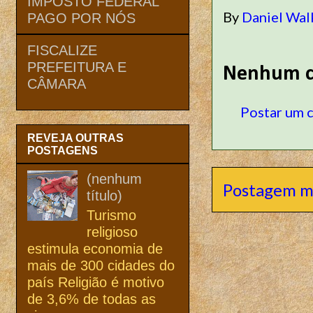
IMPOSTO FEDERAL
By
Daniel Wal
PAGO POR NÓS
FISCALIZE
PREFEITURA E
Nenhum c
CÂMARA
Postar um 
REVEJA OUTRAS
POSTAGENS
(nenhum
Postagem m
título)
Turismo
religioso
estimula economia de
mais de 300 cidades do
país Religião é motivo
de 3,6% de todas as