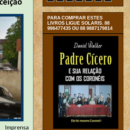
ceição
PARA COMPRAR ESTES
LIVROS LIGUE SOLARIS. 88
996477435 OU 88 9887179814
 Imprensa