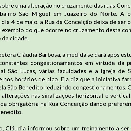
obre uma alteração no cruzamento das ruas Conc
bairro São Miguel em Juazeiro do Norte. A pa
 dia 4 de maio, a Rua da Conceição deixa de ser p
a exemplo do que ocorre no cruzamento desta co
 da cidade.
petora Cláudia Barbosa, a medida se dará após est
constantes congestionamentos em virtude da p
l São Lucas, várias faculdades e a Igreja de 
 nos horários de pico. Ela diz que a iniciativa far
pela São Benedito reduzindo congestionamentos.
 alterações nas sinalizações horizontal e vertica
ada obrigatória na Rua Conceição dando preferê
Benedito.
o, Cláudia informou sobre um treinamento a ser