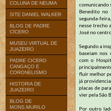
COLUNA DE NEUMA
comunicando s
Benedito no 
SITE DANIEL WALKER
segunda-feira,
nesse trecho 
BLOG DE PADRE
CÍCERO
José no centro
MUSEU VIRTUAL DE
Segundo a ins
JUAZEIRO
baseiam nos 
com o Hospita
PADRE CICERO
CANGAÇO E
principalmente
CORONELISMO
fluir melhor 
já providencia
HISTORIA DE
placas de par
JUAZEIRO
vier pela São 
BLOG DE
MONS.MURILO
Por outro lad