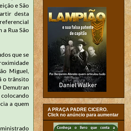
eição e São
rtir desta
referencial
m a Rua São
udos que se
roximidade
São Miguel,
á o trânsito
 O Demutran
l colocando
ncia a quem
A PRAÇA PADRE CICERO.
Click no anúncio para aumentar
 ministrado