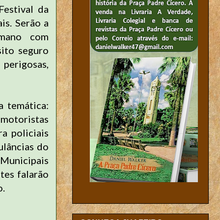
Festival da
is. Serão a
rmano com
sito seguro
perigosas,
a temática:
 motoristas
a policiais
ulâncias do
 Municipais
ntes falarão
o.