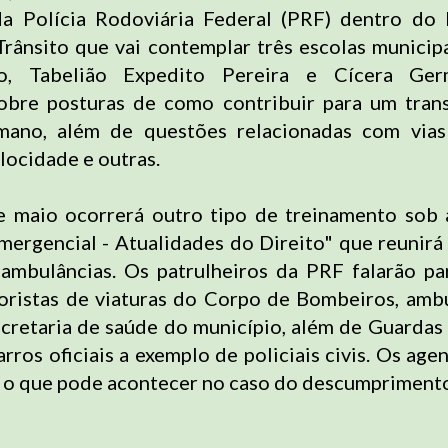
a Polícia Rodoviária Federal (PRF) dentro do 
rânsito que vai contemplar três escolas municipa
o, Tabelião Expedito Pereira e Cícera Ge
obre posturas de como contribuir para um tran
mano, além de questões relacionadas com vias 
elocidade e outras.
e maio ocorrerá outro tipo de treinamento sob 
mergencial - Atualidades do Direito" que reunirá
 ambulâncias. Os patrulheiros da PRF falarão par
toristas de viaturas do Corpo de Bombeiros, amb
retaria de saúde do município, além de Guardas
rros oficiais a exemplo de policiais civis. Os age
e o que pode acontecer no caso do descumpriment