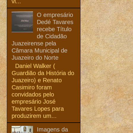
vi...
O empresário
Dedé Tavares
recebe Título
de Cidadão
Juazeirense pela
Câmara Municipal de
Juazeiro do Norte
Daniel Walker (
Guardião da História do
Juazeiro) e Renato
Casimiro foram
convidados pelo
empresário José
Tavares Lopes para
produzirem um...
Imagens da