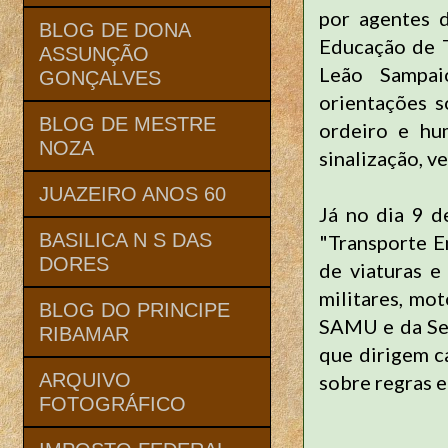
por agentes d
BLOG DE DONA
Educação de T
ASSUNÇÃO
Leão Sampai
GONÇALVES
orientações s
BLOG DE MESTRE
ordeiro e hu
NOZA
sinalização, v
JUAZEIRO ANOS 60
Já no dia 9 d
BASILICA N S DAS
"Transporte E
DORES
de viaturas e
militares, mo
BLOG DO PRINCIPE
SAMU e da Sec
RIBAMAR
que dirigem ca
ARQUIVO
sobre regras 
FOTOGRÁFICO