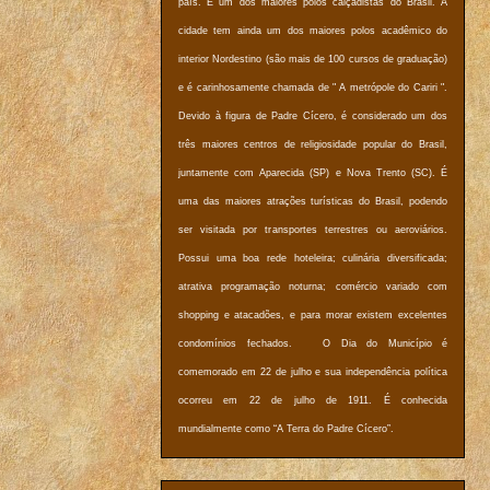
país. É um dos maiores polos calçadistas do Brasil. A
cidade tem ainda um dos maiores polos acadêmico do
interior Nordestino (são mais de 100 cursos de graduação)
e é carinhosamente chamada de " A metrópole do Cariri ".
Devido à figura de Padre Cícero, é considerado um dos
três maiores centros de religiosidade popular do Brasil,
juntamente com Aparecida (SP) e Nova Trento (SC). É
uma das maiores atrações turísticas do Brasil, podendo
ser visitada por transportes terrestres ou aeroviários.
Possui uma boa rede hoteleira; culinária diversificada;
atrativa programação noturna; comércio variado com
shopping e atacadões, e para morar existem excelentes
condomínios fechados. O Dia do Município é
comemorado em 22 de julho e sua independência política
ocorreu em 22 de julho de 1911. É conhecida
mundialmente como “A Terra do Padre Cícero”.