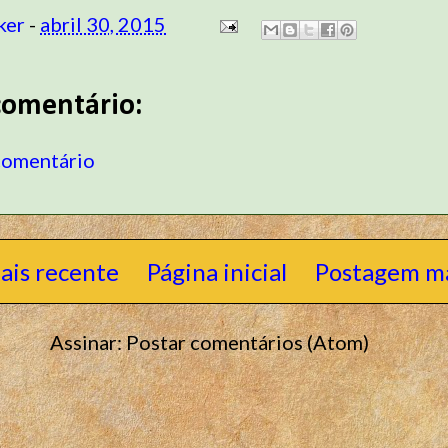
ker
-
abril 30, 2015
omentário:
comentário
ais recente
Página inicial
Postagem ma
Assinar:
Postar comentários (Atom)