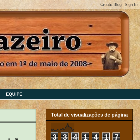
EQUIPE
Total de visualizações de página
3
3
4
1
4
1
7