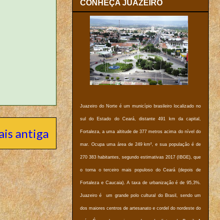
CONHEÇA JUAZEIRO
Juazeiro do Norte é um município brasileiro localizado no
sul do Estado do Ceará, distante 491 km da capital,
is antiga
Fortaleza, a uma altitude de 377 metros acima do nível do
mar. Ocupa uma área de 249 km², e sua população é de
270 383 habitantes, segundo estimativas 2017 (IBGE), que
o torna o terceiro mais populoso do Ceará (depois de
Fortaleza e Caucaia). A taxa de urbanização é de 95,3%.
Juazeiro é um grande polo cultural do Brasil, sendo um
dos maiores centros de artesanato e cordel do nordeste do