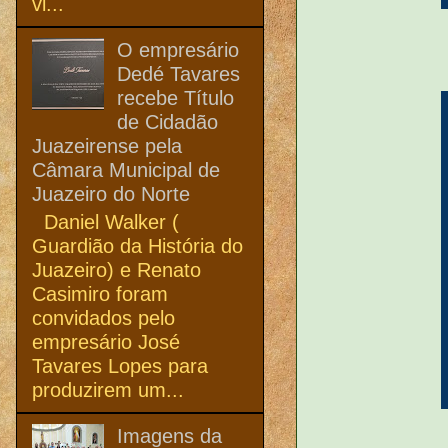
vi...
O empresário
Dedé Tavares
recebe Título
de Cidadão
Juazeirense pela
Câmara Municipal de
Juazeiro do Norte
Daniel Walker (
Guardião da História do
Juazeiro) e Renato
Casimiro foram
convidados pelo
empresário José
Tavares Lopes para
produzirem um...
Imagens da