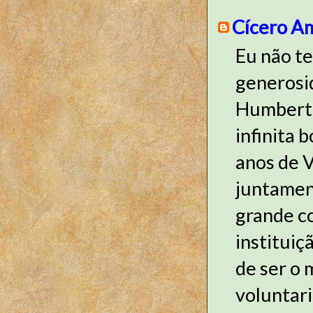
Cícero A
Eu não te
generosid
Humberto
infinita 
anos de V
juntamen
grande c
instituiç
de ser o 
voluntar