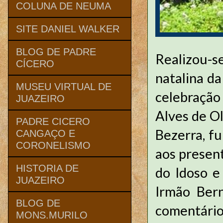
COLUNA DE NEUMA
SITE DANIEL WALKER
BLOG DE PADRE
Realizou-s
CÍCERO
natalina da
MUSEU VIRTUAL DE
celebração
JUAZEIRO
Alves de O
PADRE CICERO
Bezerra, f
CANGAÇO E
CORONELISMO
aos present
HISTORIA DE
do Idoso e
JUAZEIRO
Irmão Bern
BLOG DE
comentári
MONS.MURILO