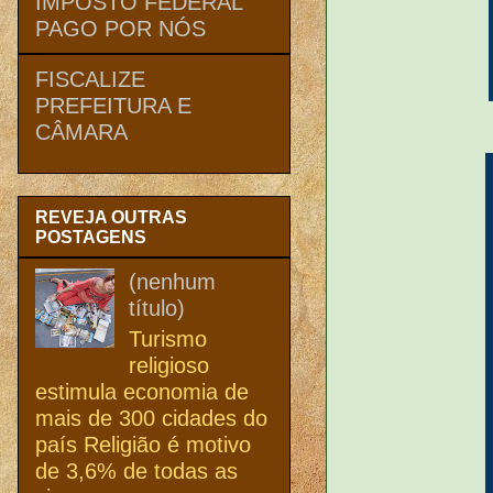
IMPOSTO FEDERAL
PAGO POR NÓS
FISCALIZE
PREFEITURA E
CÂMARA
REVEJA OUTRAS
POSTAGENS
(nenhum
título)
Turismo
religioso
estimula economia de
mais de 300 cidades do
país Religião é motivo
de 3,6% de todas as