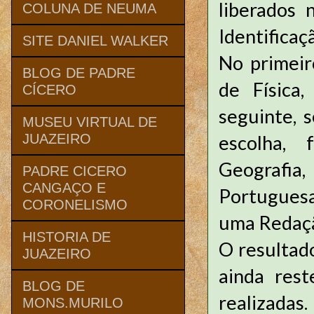
liberados 
COLUNA DE NEUMA
Identificaç
SITE DANIEL WALKER
No primeir
BLOG DE PADRE
de Física
CÍCERO
seguinte, 
MUSEU VIRTUAL DE
escolha, 
JUAZEIRO
Geografia,
PADRE CICERO
CANGAÇO E
Portuguesa
CORONELISMO
uma Redaç
HISTORIA DE
O resultado
JUAZEIRO
ainda res
BLOG DE
realizadas.
MONS.MURILO