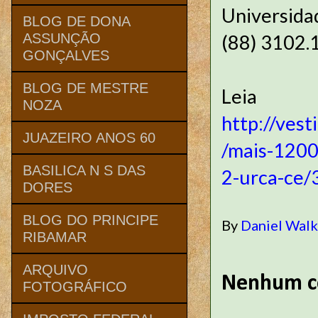
Universida
BLOG DE DONA
(88) 3102.1
ASSUNÇÃO
GONÇALVES
BLOG DE MESTRE
Le
NOZA
http://vest
JUAZEIRO ANOS 60
/mais-1200
BASILICA N S DAS
2-urca-ce/
DORES
BLOG DO PRINCIPE
By
Daniel Wal
RIBAMAR
ARQUIVO
Nenhum c
FOTOGRÁFICO