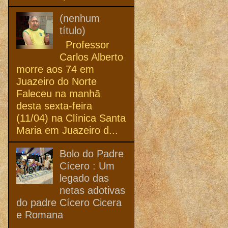
(nenhum
título)
Professor
Carlos Alberto
morre aos 74 em
Juazeiro do Norte
Faleceu na manhã
desta sexta-feira
(11/04) na Clínica Santa
Maria em Juazeiro d...
Bolo do Padre
Cícero : Um
legado das
netas adotivas
do padre Cícero Cicera
e Romana