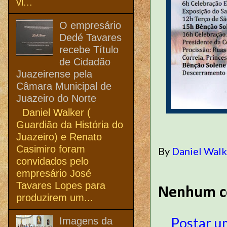
vi...
O empresário
Dedé Tavares
recebe Título
de Cidadão
Juazeirense pela
Câmara Municipal de
Juazeiro do Norte
Daniel Walker (
Guardião da História do
Juazeiro) e Renato
Casimiro foram
By
Daniel Wal
convidados pelo
empresário José
Tavares Lopes para
Nenhum c
produzirem um...
Postar u
Imagens da