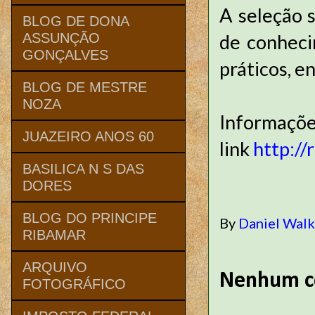
A seleção s
BLOG DE DONA
de conheci
ASSUNÇÃO
GONÇALVES
práticos, e
BLOG DE MESTRE
NOZA
Informaçõ
JUAZEIRO ANOS 60
link
http://
BASILICA N S DAS
DORES
BLOG DO PRINCIPE
By
Daniel Wal
RIBAMAR
ARQUIVO
Nenhum c
FOTOGRÁFICO