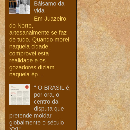
Bálsamo da
vida
Em Juazeiro
do Norte,
artesanalmente se faz
de tudo. Quando morei
naquela cidade,
comprovei esta
realidade e os
gozadores diziam
naquela ép...
" O BRASIL é,
por ora, o
centro da
disputa que
pretende moldar
globalmente o século
XXI"