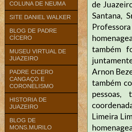
de Juazeiro
COLUNA DE NEUMA
Santana, S
SITE DANIEL WALKER
Professora
BLOG DE PADRE
homenageado
CÍCERO
também fo
MUSEU VIRTUAL DE
JUAZEIRO
juntamente
Arnon Beze
PADRE CICERO
CANGAÇO E
também co
CORONELISMO
pessoas, 
HISTORIA DE
coordenada
JUAZEIRO
Limeira Li
BLOG DE
homenagea
MONS.MURILO