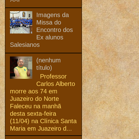
Imagens da
Missa do
Encontro dos
Ex alunos
Salesianos
(nenhum
título)
Professor
Carlos Alberto
morre aos 74 em
Juazeiro do Norte
Faleceu na manhã
desta sexta-feira
(11/04) na Clínica Santa
Maria em Juazeiro d...