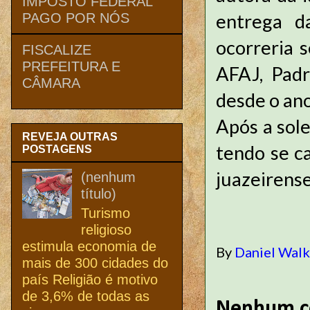
IMPOSTO FEDERAL
entrega d
PAGO POR NÓS
ocorreria 
FISCALIZE
PREFEITURA E
AFAJ, Padr
CÂMARA
desde o ano
Após a sole
REVEJA OUTRAS
tendo se c
POSTAGENS
juazeiren
(nenhum
título)
Turismo
religioso
estimula economia de
By
Daniel Wal
mais de 300 cidades do
país Religião é motivo
de 3,6% de todas as
Nenhum c