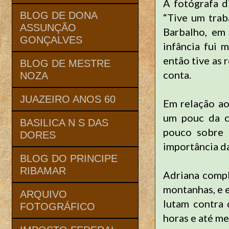
A fotógrafa d
BLOG DE DONA
“Tive um trab
ASSUNÇÃO
Barbalho, em
GONÇALVES
infância fui 
então tive as
BLOG DE MESTRE
conta.
NOZA
JUAZEIRO ANOS 60
Em relação ao
um pouc da c
BASILICA N S DAS
pouco sobre 
DORES
importância d
BLOG DO PRINCIPE
RIBAMAR
Adriana compl
montanhas, e 
ARQUIVO
lutam contra 
FOTOGRÁFICO
horas e até me