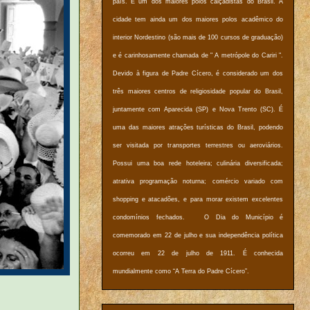
país. É um dos maiores polos calçadistas do Brasil. A
cidade tem ainda um dos maiores polos acadêmico do
interior Nordestino (são mais de 100 cursos de graduação)
e é carinhosamente chamada de " A metrópole do Cariri ".
Devido à figura de Padre Cícero, é considerado um dos
três maiores centros de religiosidade popular do Brasil,
juntamente com Aparecida (SP) e Nova Trento (SC). É
uma das maiores atrações turísticas do Brasil, podendo
ser visitada por transportes terrestres ou aeroviários.
Possui uma boa rede hoteleira; culinária diversificada;
atrativa programação noturna; comércio variado com
shopping e atacadões, e para morar existem excelentes
condomínios fechados. O Dia do Município é
comemorado em 22 de julho e sua independência política
ocorreu em 22 de julho de 1911. É conhecida
mundialmente como “A Terra do Padre Cícero”.