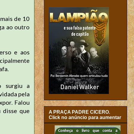
 mais de 10
ga ao outro
erso e aos
ncipalmente
afa.
 surgiu a
vidada pela
xpor. Falou
u disse que
A PRAÇA PADRE CICERO.
Click no anúncio para aumentar