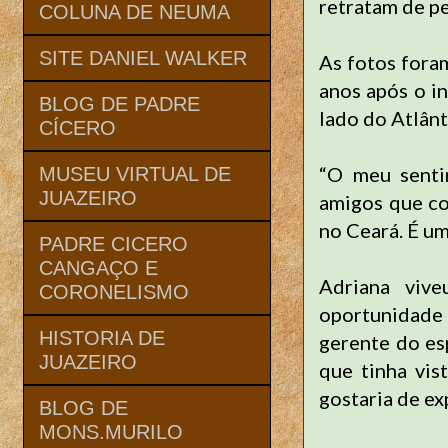
retratam de pe
COLUNA DE NEUMA
SITE DANIEL WALKER
As fotos fora
anos após o i
BLOG DE PADRE
lado do Atlânt
CÍCERO
“O meu senti
MUSEU VIRTUAL DE
JUAZEIRO
amigos que co
no Ceará. É um
PADRE CICERO
CANGAÇO E
Adriana viv
CORONELISMO
oportunidade d
HISTORIA DE
gerente do es
JUAZEIRO
que tinha vis
gostaria de ex
BLOG DE
MONS.MURILO