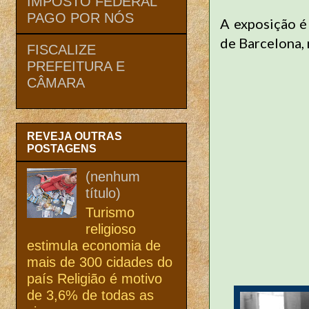
IMPOSTO FEDERAL
PAGO POR NÓS
A exposição é
de Barcelona, 
FISCALIZE
PREFEITURA E
CÂMARA
REVEJA OUTRAS
POSTAGENS
(nenhum
título)
Turismo
religioso
estimula economia de
mais de 300 cidades do
país Religião é motivo
de 3,6% de todas as