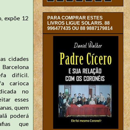
o, expõe 12
PARA COMPRAR ESTES
LIVROS LIGUE SOLARIS. 88
996477435 OU 88 9887179814
as cidades
 Barcelona
a difícil.
fa carioca
adicada no
itar esses
manas, quem
alã poderá
afias que