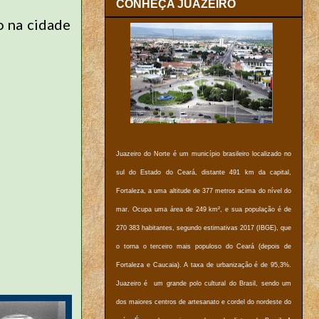
CONHEÇA JUAZEIRO
o na cidade
Juazeiro do Norte é um município brasileiro localizado no
sul do Estado do Ceará, distante 491 km da capital,
Fortaleza, a uma altitude de 377 metros acima do nível do
mar. Ocupa uma área de 249 km², e sua população é de
270 383 habitantes, segundo estimativas 2017 (IBGE), que
o torna o terceiro mais populoso do Ceará (depois de
Fortaleza e Caucaia). A taxa de urbanização é de 95,3%.
Juazeiro é um grande polo cultural do Brasil, sendo um
dos maiores centros de artesanato e cordel do nordeste do