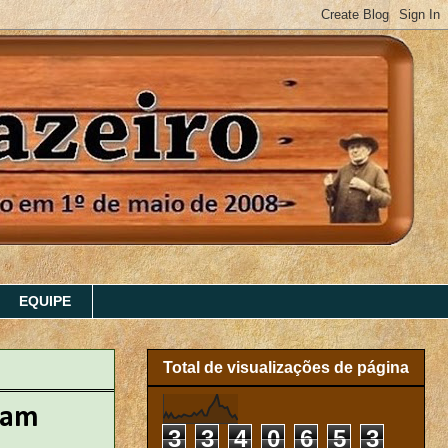
EQUIPE
Total de visualizações de página
ham
3
3
4
0
6
5
3