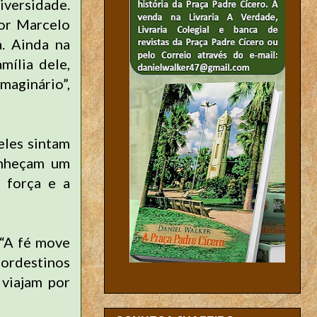
iversidade.
sor Marcelo
. Ainda na
mília dele,
maginário”,
eles sintam
onheçam um
 força e a
 “A fé move
nordestinos
 viajam por