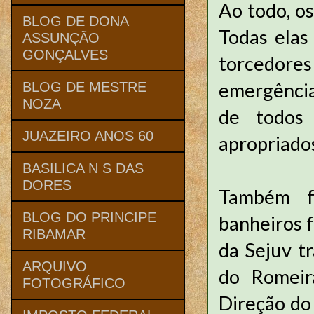
Ao todo, os
BLOG DE DONA
Todas elas
ASSUNÇÃO
GONÇALVES
torcedores
emergência
BLOG DE MESTRE
NOZA
de todos
JUAZEIRO ANOS 60
apropriado
BASILICA N S DAS
DORES
Também fo
BLOG DO PRINCIPE
banheiros 
RIBAMAR
da Sejuv t
ARQUIVO
do Romeir
FOTOGRÁFICO
Direção do 