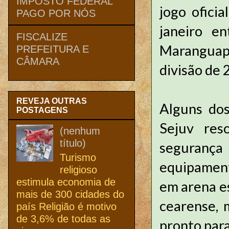
IMPOSTO FEDERAL
jogo ofici
PAGO POR NÓS
janeiro e
FISCALIZE
Maranguap
PREFEITURA E
CÂMARA
divisão de 
REVEJA OUTRAS
Alguns dos
POSTAGENS
Sejuv res
(nenhum
título)
segurança
Turismo
equipament
religioso
estimula economia de
em arena e
mais de 300 cidades do
cearense, 
país Religião é motivo
de 3,6% de todas as
pronto para