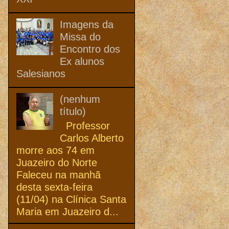
Imagens da
Missa do
Encontro dos
Ex alunos
Salesianos
(nenhum
título)
Professor
Carlos Alberto
morre aos 74 em
Juazeiro do Norte
Faleceu na manhã
desta sexta-feira
(11/04) na Clínica Santa
Maria em Juazeiro d...