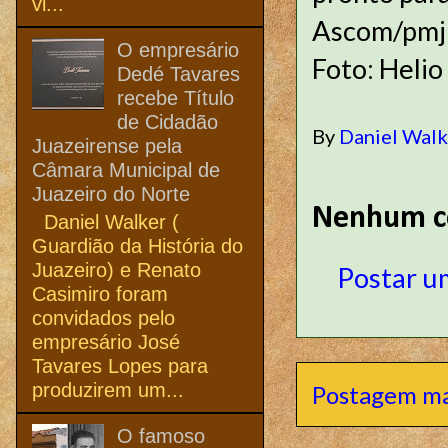
vi...
Ascom/pmj
O empresário
Foto: Helio
Dedé Tavares
recebe Título
de Cidadão
By
Daniel Wal
Juazeirense pela
Câmara Municipal de
Juazeiro do Norte
Nenhum c
Daniel Walker (
Guardião da História do
Juazeiro) e Renato
Postar u
Casimiro foram
convidados pelo
empresário José
Tavares Lopes para
produzirem um...
Postagem ma
O famoso