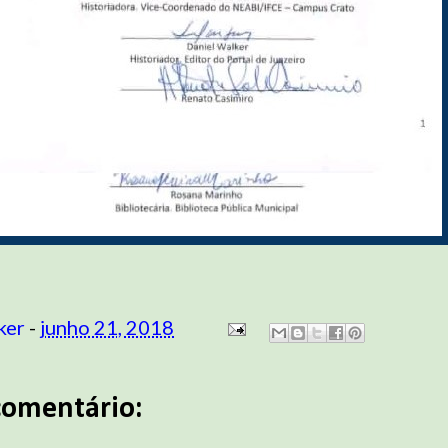
ker
-
junho 21, 2018
omentário: