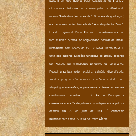
país. É um dos maiores polos calçadistas do Brasil. A
cidade tem ainda um dos maiores polos acadêmico do
interior Nordestino (são mais de 100 cursos de graduação)
e é carinhosamente chamada de " A metrópole do Cariri ".
Devido à figura de Padre Cícero, é considerado um dos
três maiores centros de religiosidade popular do Brasil,
juntamente com Aparecida (SP) e Nova Trento (SC). É
uma das maiores atrações turísticas do Brasil, podendo
ser visitada por transportes terrestres ou aeroviários.
Possui uma boa rede hoteleira; culinária diversificada;
atrativa programação noturna; comércio variado com
shopping e atacadões, e para morar existem excelentes
condomínios fechados. O Dia do Município é
comemorado em 22 de julho e sua independência política
ocorreu em 22 de julho de 1911. É conhecida
mundialmente como “A Terra do Padre Cícero”.