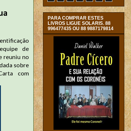
ua
PARA COMPRAR ESTES
LIVROS LIGUE SOLARIS. 88
996477435 OU 88 9887179814
entificação
equipe de
e reuniu no
ndada sobre
Carta com