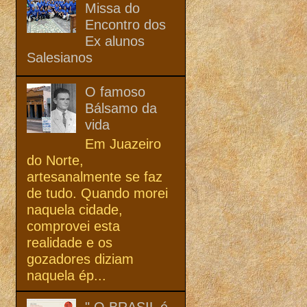
Missa do
Encontro dos
Ex alunos
Salesianos
O famoso
Bálsamo da
vida
Em Juazeiro
do Norte,
artesanalmente se faz
de tudo. Quando morei
naquela cidade,
comprovei esta
realidade e os
gozadores diziam
naquela ép...
" O BRASIL é,