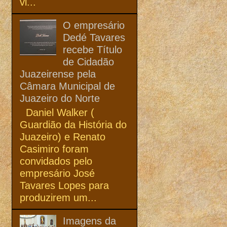
vi...
O empresário
Dedé Tavares
recebe Título
de Cidadão
Juazeirense pela
Câmara Municipal de
Juazeiro do Norte
Daniel Walker (
Guardião da História do
Juazeiro) e Renato
Casimiro foram
convidados pelo
empresário José
Tavares Lopes para
produzirem um...
Imagens da