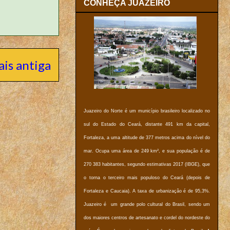
CONHEÇA JUAZEIRO
is antiga
Juazeiro do Norte é um município brasileiro localizado no
sul do Estado do Ceará, distante 491 km da capital,
Fortaleza, a uma altitude de 377 metros acima do nível do
mar. Ocupa uma área de 249 km², e sua população é de
270 383 habitantes, segundo estimativas 2017 (IBGE), que
o torna o terceiro mais populoso do Ceará (depois de
Fortaleza e Caucaia). A taxa de urbanização é de 95,3%.
Juazeiro é um grande polo cultural do Brasil, sendo um
dos maiores centros de artesanato e cordel do nordeste do