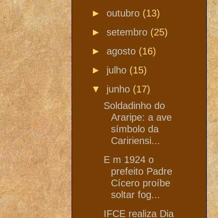
►
outubro
(13)
►
setembro
(25)
►
agosto
(16)
►
julho
(15)
▼
junho
(17)
Soldadinho do
Araripe: a ave
símbolo da
Caririensi...
E m 1924 o
prefeito Padre
Cícero proíbe
soltar fog...
IFCE realiza Dia