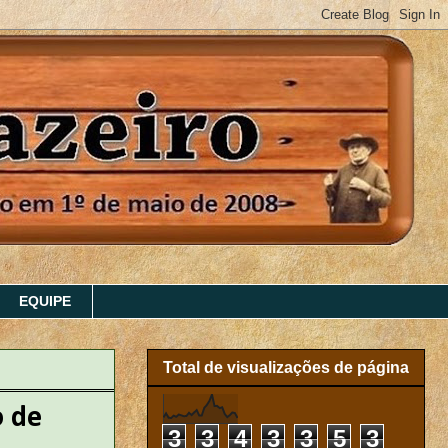
EQUIPE
Total de visualizações de página
o de
3
3
4
3
3
5
3