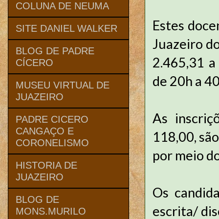
COLUNA DE NEUMA
Estes doce
SITE DANIEL WALKER
Juazeiro d
BLOG DE PADRE
2.465,31 a
CÍCERO
de 20h a 40
MUSEU VIRTUAL DE
JUAZEIRO
As inscri
PADRE CICERO
CANGAÇO E
118,00, são
CORONELISMO
por meio do
HISTORIA DE
JUAZEIRO
Os candida
BLOG DE
escrita/ di
MONS.MURILO