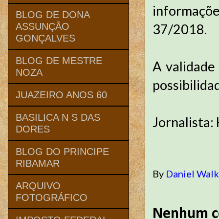
informações
BLOG DE DONA
37/2018.
ASSUNÇÃO
GONÇALVES
BLOG DE MESTRE
A validade
NOZA
possibilida
JUAZEIRO ANOS 60
BASILICA N S DAS
Jornalista:
DORES
BLOG DO PRINCIPE
RIBAMAR
By
Daniel Wal
ARQUIVO
FOTOGRÁFICO
Nenhum c