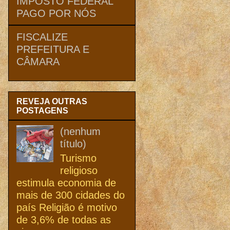
IMPOSTO FEDERAL
PAGO POR NÓS
FISCALIZE
PREFEITURA E
CÂMARA
REVEJA OUTRAS
POSTAGENS
(nenhum
título)
Turismo
religioso
estimula economia de
mais de 300 cidades do
país Religião é motivo
de 3,6% de todas as