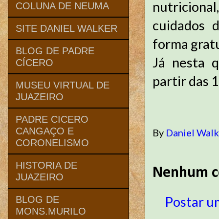
nutriciona
COLUNA DE NEUMA
cuidados d
SITE DANIEL WALKER
forma gratu
BLOG DE PADRE
Já nesta q
CÍCERO
partir das 
MUSEU VIRTUAL DE
JUAZEIRO
PADRE CICERO
CANGAÇO E
By
Daniel Wal
CORONELISMO
HISTORIA DE
Nenhum c
JUAZEIRO
Postar u
BLOG DE
MONS.MURILO