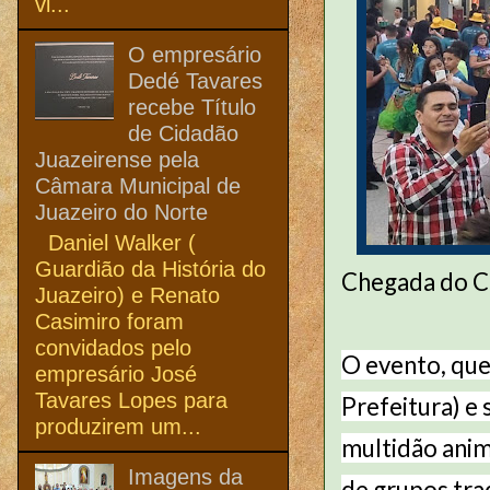
vi...
O empresário
Dedé Tavares
recebe Título
de Cidadão
Juazeirense pela
Câmara Municipal de
Juazeiro do Norte
Daniel Walker (
Guardião da História do
Chegada do Co
Juazeiro) e Renato
Casimiro foram
convidados pelo
O evento, que
empresário José
Tavares Lopes para
Prefeitura) e 
produzirem um...
multidão anim
Imagens da
de grupos trad