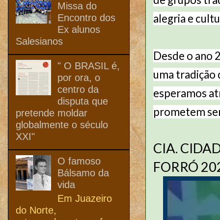
Missa do
alegria e cultu
Encontro dos
Ex alunos
Salesianos
Desde o ano 20
" O BRASIL é,
uma tradição 
por ora, o
centro da
esperamos atr
disputa que
prometem ser 
pretende moldar
globalmente o século
XXI"
CIA. CID
O famoso
FORRÓ 20
Bálsamo da
vida
Em Juazeiro
do Norte,