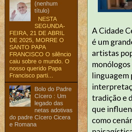
(nenhum
título)
NESTA
SEGUNDA-
A Cidade Ce
FEIRA, 21 DE ABRIL
DE 2025, MORRE O
é um grande
SANTO PAPA
artistas po
FRANCISCO O silêncio
caiu sobre o mundo. O
monólogos 
nosso querido Papa
linguagem 
Francisco parti...
interpretaç
Bolo do Padre
Cícero : Um
tradição e 
legado das
que influen
netas adotivas
do padre Cícero Cicera
como cenár
e Romana
paisagístic