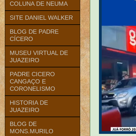
COLUNA DE NEUMA
SITE DANIEL WALKER
BLOG DE PADRE
CÍCERO
MUSEU VIRTUAL DE
JUAZEIRO
PADRE CICERO
CANGAÇO E
CORONELISMO
HISTORIA DE
JUAZEIRO
BLOG DE
MONS.MURILO