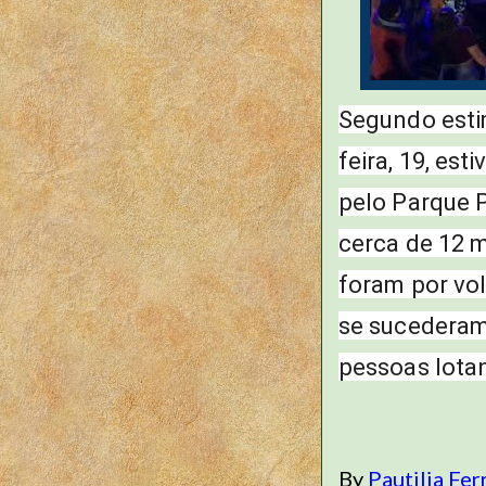
Segundo estim
feira, 19, e
pelo Parque P
cerca de 12 mi
foram por vol
se sucederam
pessoas lota
By
Pautilia Fer