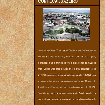
CONHEÇA JUAZEIRO
Juazeiro do Norte é um município brasileiro localizado no
sul do Estado do Ceará, distante 491 km da capital,
Fortaleza, a uma altitude de 377 metros acima do nível do
mar. Ocupa uma área de 249 km², e sua população é de
270 383 habitantes, segundo estimativas 2017 (IBGE), que
o torna o terceiro mais populoso do Ceará (depois de
Fortaleza e Caucaia). A taxa de urbanização é de 95,3%.
Juazeiro é um grande polo cultural do Brasil, sendo um
dos maiores centros de artesanato e cordel do nordeste do