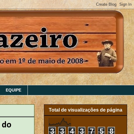
EQUIPE
Total de visualizações de página
 do
3
3
4
3
7
5
8