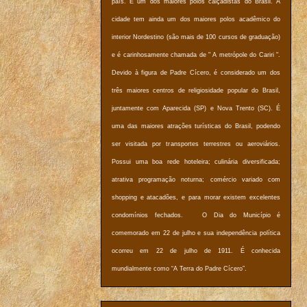
país. É um dos maiores polos calçadistas do Brasil. A
cidade tem ainda um dos maiores polos acadêmico do
interior Nordestino (são mais de 100 cursos de graduação)
e é carinhosamente chamada de " A metrópole do Cariri ".
Devido à figura de Padre Cícero, é considerado um dos
três maiores centros de religiosidade popular do Brasil,
juntamente com Aparecida (SP) e Nova Trento (SC). É
uma das maiores atrações turísticas do Brasil, podendo
ser visitada por transportes terrestres ou aeroviários.
Possui uma boa rede hoteleira; culinária diversificada;
atrativa programação noturna; comércio variado com
shopping e atacadões, e para morar existem excelentes
condomínios fechados. O Dia do Município é
comemorado em 22 de julho e sua independência política
ocorreu em 22 de julho de 1911. É conhecida
mundialmente como “A Terra do Padre Cícero”.