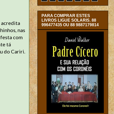
PARA COMPRAR ESTES
LIVROS LIGUE SOLARIS. 88
 acredita
996477435 OU 88 9887179814
hinhos, nas
 festa com
nte tá
 do Cariri.