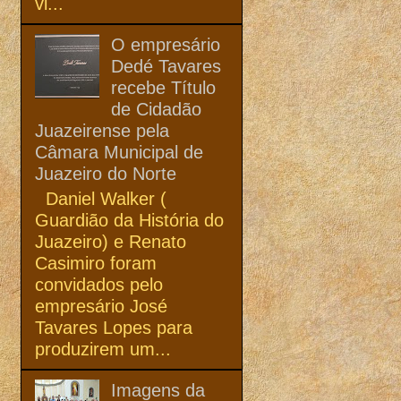
vi...
O empresário
Dedé Tavares
recebe Título
de Cidadão
Juazeirense pela
Câmara Municipal de
Juazeiro do Norte
Daniel Walker (
Guardião da História do
Juazeiro) e Renato
Casimiro foram
convidados pelo
empresário José
Tavares Lopes para
produzirem um...
Imagens da