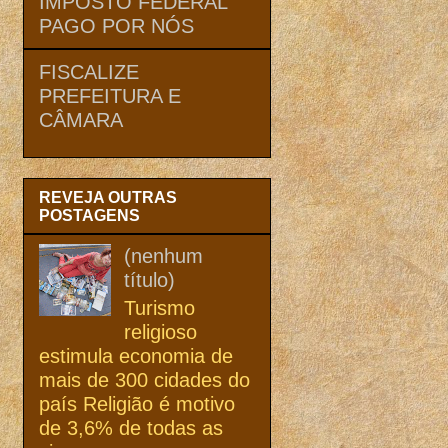
IMPOSTO FEDERAL
PAGO POR NÓS
FISCALIZE
PREFEITURA E
CÂMARA
REVEJA OUTRAS
POSTAGENS
(nenhum
título)
Turismo
religioso
estimula economia de
mais de 300 cidades do
país Religião é motivo
de 3,6% de todas as