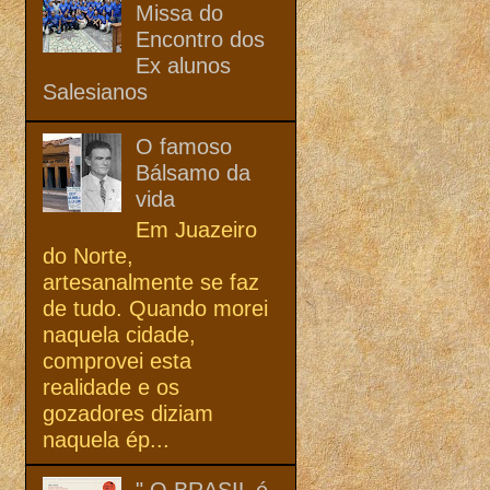
Missa do
Encontro dos
Ex alunos
Salesianos
O famoso
Bálsamo da
vida
Em Juazeiro
do Norte,
artesanalmente se faz
de tudo. Quando morei
naquela cidade,
comprovei esta
realidade e os
gozadores diziam
naquela ép...
" O BRASIL é,