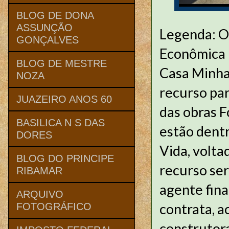
BLOG DE DONA
ASSUNÇÃO
Legenda: O 
GONÇALVES
Econômica F
BLOG DE MESTRE
Casa Minha 
NOZA
recurso pa
JUAZEIRO ANOS 60
das obras 
BASILICA N S DAS
estão dentr
DORES
Vida, volta
BLOG DO PRINCIPE
recurso ser
RIBAMAR
agente fin
ARQUIVO
contrata, a
FOTOGRÁFICO
construtor