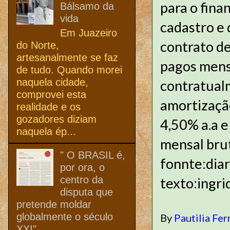
para o fina
Bálsamo da
vida
cadastro e 
Em Juazeiro
contrato de
do Norte,
artesanalmente se faz
pagos mens
de tudo. Quando morei
naquela cidade,
contratualm
comprovei esta
amortização
realidade e os
gozadores diziam
4,50% a.a e
naquela ép...
mensal brut
" O BRASIL é,
fonnte:dia
por ora, o
centro da
texto:ingr
disputa que
pretende moldar
globalmente o século
By
Pautilia Fer
XXI"