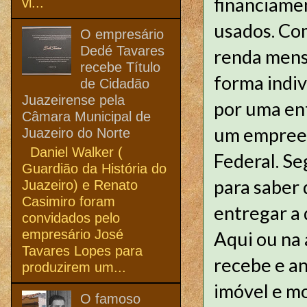
financiamen
vi...
usados. Co
O empresário
Dedé Tavares
renda mens
recebe Título
forma indiv
de Cidadão
Juazeirense pela
por uma en
Câmara Municipal de
um empreen
Juazeiro do Norte
Daniel Walker (
Federal. Se
Guardião da História do
para saber 
Juazeiro) e Renato
Casimiro foram
entregar a
convidados pelo
empresário José
Aqui ou na 
Tavares Lopes para
recebe e a
produzirem um...
imóvel e mo
O famoso