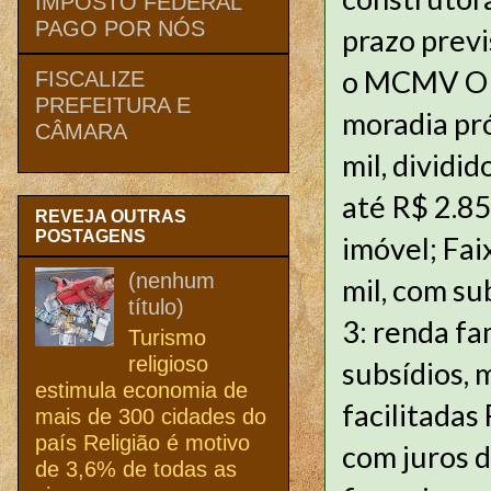
IMPOSTO FEDERAL
PAGO POR NÓS
prazo prev
o MCMV O p
FISCALIZE
PREFEITURA E
moradia pró
CÂMARA
mil, dividid
até R$ 2.85
REVEJA OUTRAS
POSTAGENS
imóvel; Fai
(nenhum
mil, com su
título)
3: renda fa
Turismo
religioso
subsídios,
estimula economia de
facilitadas 
mais de 300 cidades do
país Religião é motivo
com juros d
de 3,6% de todas as