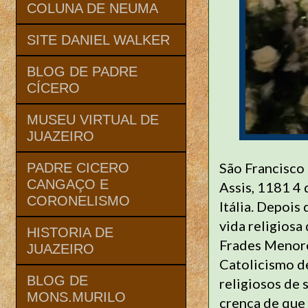
COLUNA DE NEUMA
SITE DANIEL WALKER
BLOG DE PADRE
CÍCERO
MUSEU VIRTUAL DE
JUAZEIRO
São Francisco 
PADRE CICERO
CANGAÇO E
Assis, 1181 4 
CORONELISMO
Itália. Depois
vida religios
HISTORIA DE
Frades Menore
JUAZEIRO
Catolicismo d
BLOG DE
religiosos de
MONS.MURILO
crença de que 