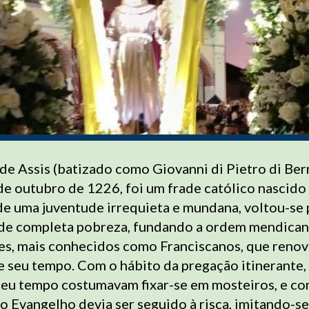
de Assis (batizado como Giovanni di Pietro di Be
de outubro de 1226, foi um frade católico nascido 
 de uma juventude irrequieta e mundana, voltou-se
a de completa pobreza, fundando a ordem mendican
s, mais conhecidos como Franciscanos, que reno
e seu tempo. Com o hábito da pregação itinerante,
 seu tempo costumavam fixar-se em mosteiros, e co
o Evangelho devia ser seguido à risca, imitando-se