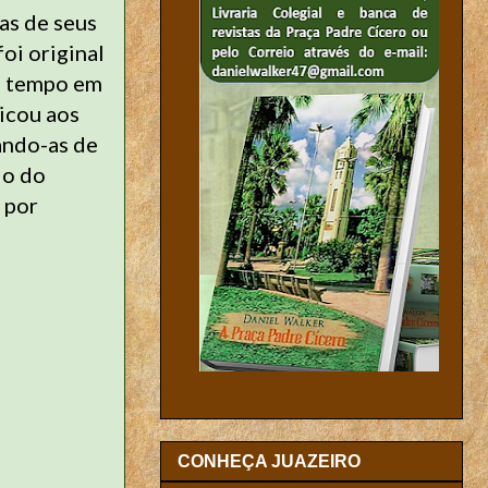
as de seus
oi original
m tempo em
icou aos
ando-as de
do do
 por
CONHEÇA JUAZEIRO