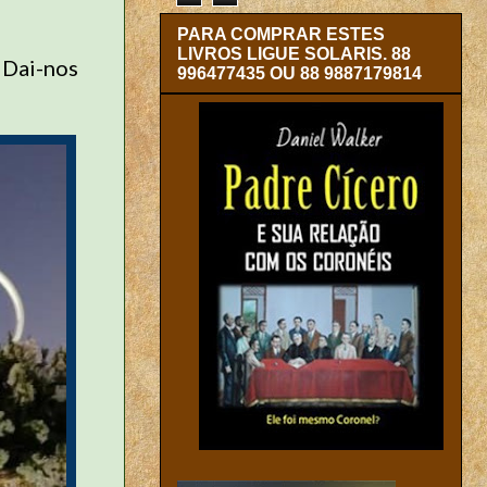
PARA COMPRAR ESTES
LIVROS LIGUE SOLARIS. 88
. Dai-nos
996477435 OU 88 9887179814