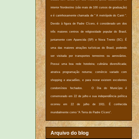
interior Nordestino (são mais de 100 cursos de graduação)
e é carinhosamente chamada de " A metrópole do Cariri ".
Devido à figura de Padre Cícero, é considerado um dos
três maiores centros de religiosidade popular do Brasil,
juntamente com Aparecida (SP) e Nova Trento (SC). É
uma das maiores atrações turísticas do Brasil, podendo
ser visitada por transportes terrestres ou aeroviários.
Possui uma boa rede hoteleira; culinária diversificada;
atrativa programação noturna; comércio variado com
shopping e atacadões, e para morar existem excelentes
condomínios fechados. O Dia do Município é
comemorado em 22 de julho e sua independência política
ocorreu em 22 de julho de 1911. É conhecida
mundialmente como “A Terra do Padre Cícero”.
Arquivo do blog