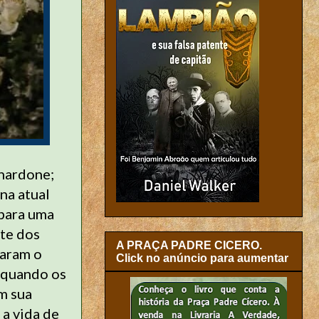
rnardone;
na atual
 para uma
te dos
A PRAÇA PADRE CICERO.
varam o
Click no anúncio para aumentar
 quando os
m sua
 a vida de