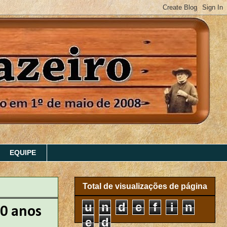
EQUIPE
Total de visualizações de página
u
n
d
e
f
i
n
70 anos
e
d