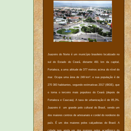
Juazeiro do Norte é um município brasileiro localizado no
sul do Estado do Ceará, distante 491 km da capital,
Fortaleza, a uma altitude de 377 metros acima do nível do
mar. Ocupa uma área de 249 km², e sua população é de
270 383 habitantes, segundo estimativas 2017 (IBGE), que
o torna o terceiro mais populoso do Ceará (depois de
Fortaleza e Caucaia). A taxa de urbanização é de 95,3%.
Juazeiro é um grande polo cultural do Brasil, sendo um
dos maiores centros de artesanato e cordel do nordeste do
país. É um dos maiores polos calçadistas do Brasil. A
cidade tem ainda um dos maiores polos acadêmico do