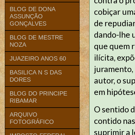
contra o pró
BLOG DE DONA
cobiçar uma
ASSUNÇÃO
de repudiar
GONÇALVES
dando-lhe u
BLOG DE MESTRE
que quem re
NOZA
ilícita, exp
JUAZEIRO ANOS 60
juramento, 
BASILICA N S DAS
autor, o su
DORES
em hipótese
BLOG DO PRINCIPE
RIBAMAR
O sentido 
ARQUIVO
contido nas
FOTOGRÁFICO
suprimir a 