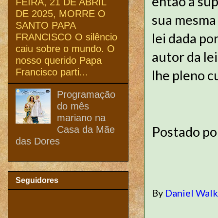
então a sup
FEIRA, 21 DE ABRIL
DE 2025, MORRE O
sua mesma 
SANTO PAPA
lei dada po
FRANCISCO O silêncio
caiu sobre o mundo. O
autor da le
nosso querido Papa
Francisco parti...
lhe pleno c
Programação
do mês
mariano na
Postado p
Casa da Mãe
das Dores
Seguidores
By
Daniel Wal