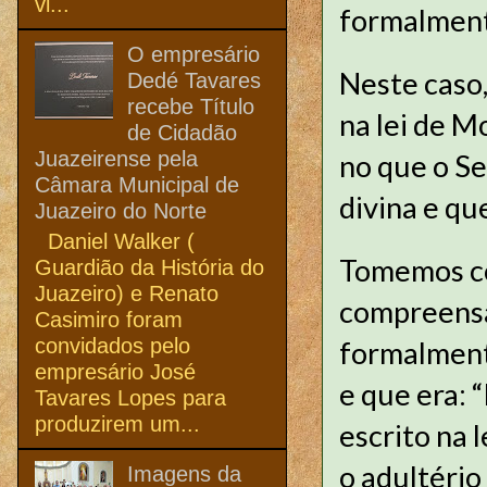
vi...
formalment
O empresário
Neste caso,
Dedé Tavares
recebe Título
na lei de M
de Cidadão
Juazeirense pela
no que o S
Câmara Municipal de
divina e qu
Juazeiro do Norte
Daniel Walker (
Tomemos co
Guardião da História do
Juazeiro) e Renato
compreensã
Casimiro foram
convidados pelo
formalmente
empresário José
e que era: 
Tavares Lopes para
produzirem um...
escrito na 
o adultério
Imagens da