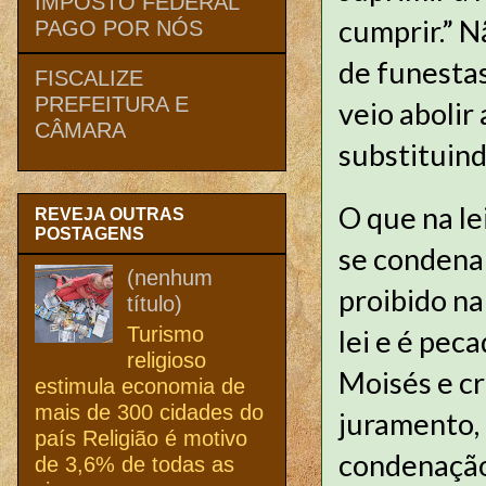
IMPOSTO FEDERAL
cumprir.” N
PAGO POR NÓS
de funestas
FISCALIZE
PREFEITURA E
veio abolir
CÂMARA
substituind
O que na le
REVEJA OUTRAS
POSTAGENS
se condena;
(nenhum
proibido na
título)
Turismo
lei e é pec
religioso
Moisés e cr
estimula economia de
mais de 300 cidades do
juramento, 
país Religião é motivo
condenação 
de 3,6% de todas as