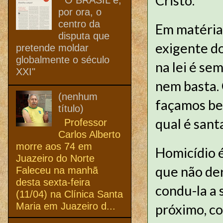
Cristo.
por ora, o
centro da
Em matéria
disputa que
exigente do
pretende moldar
globalmente o século
na lei é se
XXI"
nem basta. 
(nenhum
façamos bem
título)
qual é santa
Professor
Carlos Alberto
morre aos 74 em
Homicídio é
Juazeiro do Norte
que não de
Faleceu na manhã
desta sexta-feira
condu-la a 
(11/04) na Clínica Santa
Maria em Juazeiro d...
próximo, c