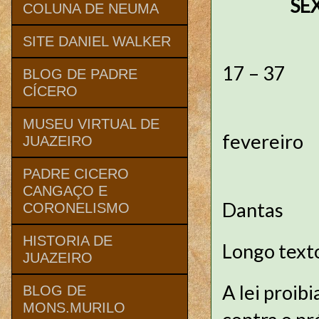
SEXTO 
COLUNA DE NEUMA
SITE DANIEL WALKER
Text
17 – 37
BLOG DE PADRE
CÍCERO
Da
MUSEU VIRTUAL DE
fevereiro
JUAZEIRO
PADRE CICERO
Do
CANGAÇO E
Dantas
CORONELISMO
HISTORIA DE
Longo texto.
JUAZEIRO
A lei proib
BLOG DE
MONS.MURILO