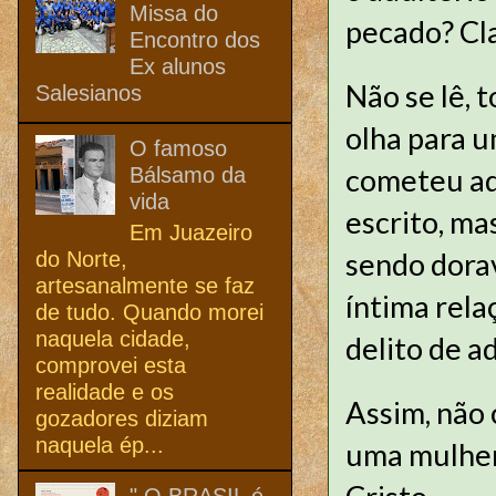
Missa do
pecado? Cl
Encontro dos
Ex alunos
Não se lê, 
Salesianos
olha para u
O famoso
cometeu adu
Bálsamo da
vida
escrito, ma
Em Juazeiro
sendo dora
do Norte,
artesanalmente se faz
íntima rela
de tudo. Quando morei
naquela cidade,
delito de ad
comprovei esta
realidade e os
Assim, não 
gozadores diziam
naquela ép...
uma mulher
" O BRASIL é,