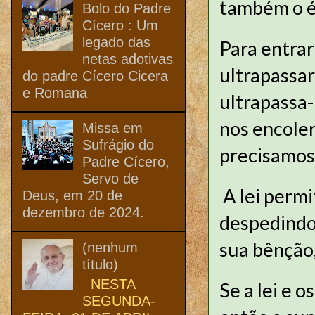
também o é
Bolo do Padre
Cícero : Um
legado das
Para entrar
netas adotivas
ultrapassar
do padre Cícero Cicera
e Romana
ultrapassa-
nos encoler
Missa em
Sufrágio do
precisamos 
Padre Cícero,
Servo de
A lei permi
Deus, em 20 de
dezembro de 2024.
despedindo-
sua bênção
(nenhum
título)
NESTA
Se a lei e 
SEGUNDA-