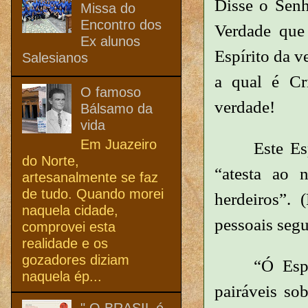
Disse o Senh
Missa do
Encontro dos
Verdade que
Ex alunos
Espírito da v
Salesianos
a qual é Cr
O famoso
verdade!
Bálsamo da
vida
Em Juazeiro
Este Es
do Norte,
“atesta ao 
artesanalmente se faz
de tudo. Quando morei
herdeiros”.
naquela cidade,
pessoais seg
comprovei esta
realidade e os
gozadores diziam
“Ó Esp
naquela ép...
pairáveis so
" O BRASIL é,