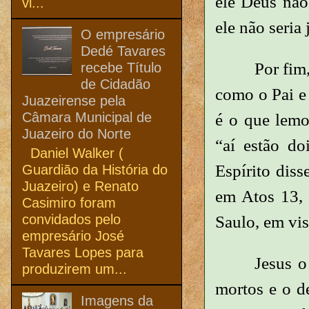
ele Deus não
vi...
ele não seri
O empresário
Dedé Tavares
Por fim
recebe Título
de Cidadão
como o Pai e
Juazeirense pela
Câmara Municipal de
é o que lemo
Juazeiro do Norte
“aí estão d
Daniel Walker (
Espírito diss
Guardião da História do
Juazeiro) e Renato
em Atos 13, 
Casimiro foram
convidados pelo
Saulo, em vis
empresário José
Tavares Lopes para
Jesus o
produzirem um...
mortos e o d
Imagens da