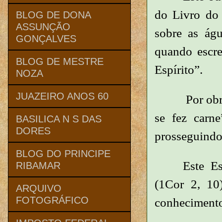
do Livro do 
BLOG DE DONA
ASSUNÇÃO
sobre as águ
GONÇALVES
quando escre
BLOG DE MESTRE
Espírito”.
NOZA
JUAZEIRO ANOS 60
Por obr
se fez carn
BASILICA N S DAS
DORES
prosseguindo 
BLOG DO PRINCIPE
Este Es
RIBAMAR
(1Cor 2, 10
ARQUIVO
FOTOGRÁFICO
conhecimento