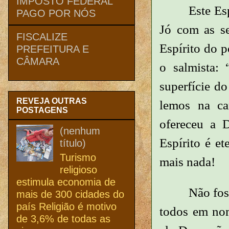
IMPOSTO FEDERAL
Este Es
PAGO POR NÓS
Jó com as se
FISCALIZE
Espírito do p
PREFEITURA E
CÂMARA
o salmista: 
superfície do
REVEJA OUTRAS
lemos na car
POSTAGENS
ofereceu a 
(nenhum
Espírito é e
título)
Turismo
mais nada!
religioso
estimula economia de
Não foss
mais de 300 cidades do
país Religião é motivo
todos em nom
de 3,6% de todas as