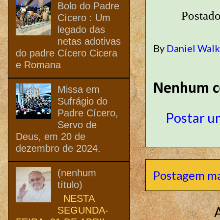
Bolo do Padre
Postad
Cícero : Um
legado das
netas adotivas
By
Daniel Wal
do padre Cícero Cicera
e Romana
Nenhum c
Missa em
Sufrágio do
Padre Cícero,
Postar u
Servo de
Deus, em 20 de
dezembro de 2024.
(nenhum
Postagem ma
título)
NESTA
SEGUNDA-