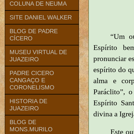
COLUNA DE NEUMA
Da
SITE DANIEL WALKER
Do
BLOG DE PADRE
“Um ou
CÍCERO
Espírito be
MUSEU VIRTUAL DE
pronunciar es
JUAZEIRO
espírito do q
PADRE CICERO
alma e corp
CANGAÇO E
CORONELISMO
Paráclito”, 
HISTORIA DE
Espírito Sa
JUAZEIRO
divina a Igre
BLOG DE
MONS.MURILO
Este ou