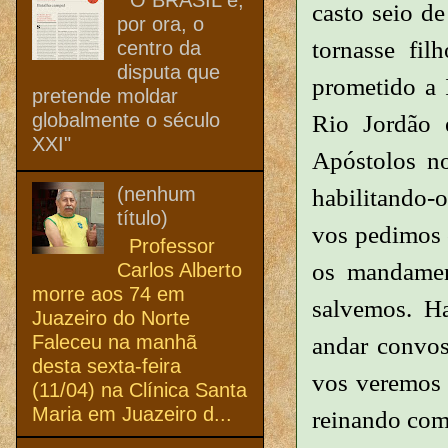
casto seio d
por ora, o
tornasse fi
centro da
disputa que
prometido a 
pretende moldar
globalmente o século
Rio Jordão 
XXI"
Apóstolos no
(nenhum
habilitando-
título)
vos pedimos 
Professor
os mandamen
Carlos Alberto
morre aos 74 em
salvemos. H
Juazeiro do Norte
Faleceu na manhã
andar convosc
desta sexta-feira
vos veremos 
(11/04) na Clínica Santa
Maria em Juazeiro d...
reinando com