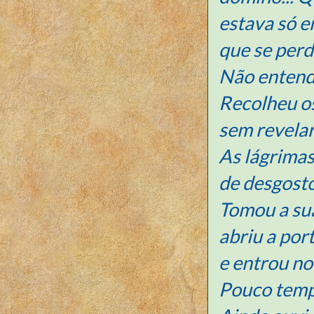
estava só e
que se perd
Não entend
Recolheu o
sem revelar
As lágrimas
de desgosto
Tomou a sua
abriu a por
e entrou n
Pouco temp