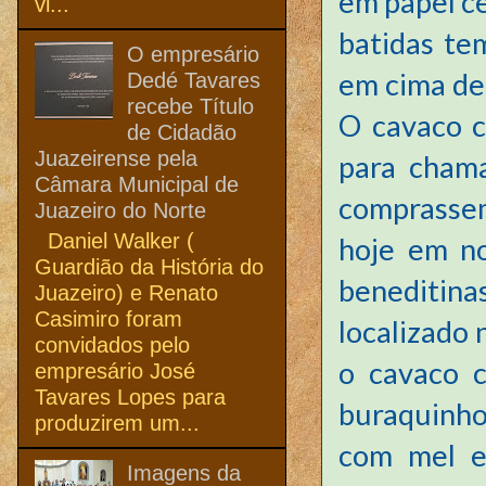
em papel ce
vi...
batidas te
O empresário
em cima de
Dedé Tavares
recebe Título
O cavaco c
de Cidadão
Juazeirense pela
para chama
Câmara Municipal de
comprassem
Juazeiro do Norte
Daniel Walker (
hoje em no
Guardião da História do
beneditina
Juazeiro) e Renato
Casimiro foram
localizado 
convidados pelo
o cavaco 
empresário José
Tavares Lopes para
buraquinhos
produzirem um...
com mel e
Imagens da