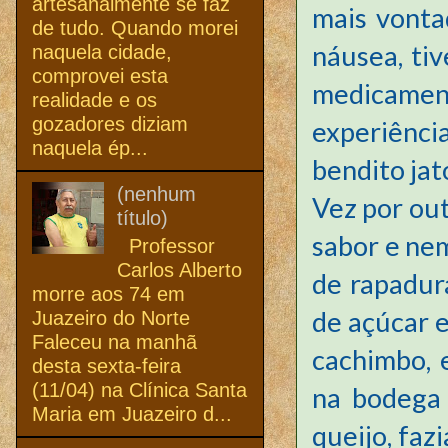
artesanalmente se faz
mais vonta
de tudo. Quando morei
náusea, tiv
naquela cidade,
comprovei esta
medicamen
realidade e os
gozadores diziam
experiênci
naquela ép...
bendito ja
(nenhum
Vez por ou
título)
sabor e nem
Professor
Carlos Alberto
de rapadur
morre aos 74 em
de açúcar e
Juazeiro do Norte
Faleceu na manhã
cachimbo, 
desta sexta-feira
(11/04) na Clínica Santa
na bodega 
Maria em Juazeiro d...
queijo, faz