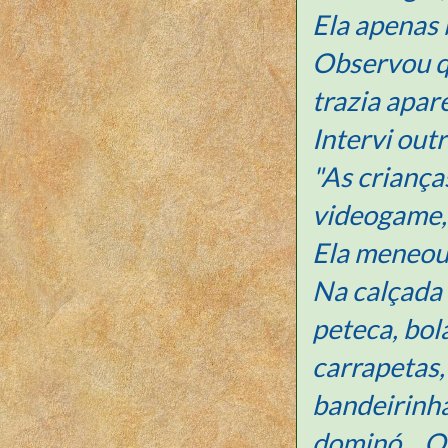
Ela apenas 
Observou q
trazia apar
Intervi outr
"As criança
videogame, c
Ela meneou 
Na calçada 
peteca, bol
carrapetas,
bandeirinha
dominó... 