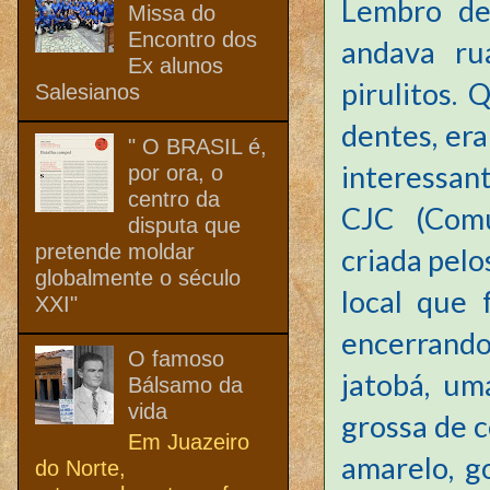
Lembro
de 
Missa do
Encontro dos
andava ru
Ex alunos
pirulitos.
Salesianos
dentes, er
" O BRASIL é,
interessan
por ora, o
centro da
CJC (Comu
disputa que
pretende moldar
criada pelo
globalmente o século
local que 
XXI"
encerrando
O famoso
jatobá, um
Bálsamo da
vida
grossa de 
Em Juazeiro
amarelo, g
do Norte,