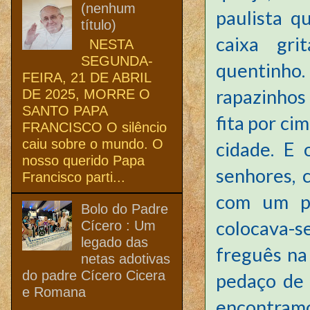
(nenhum
paulista 
título)
caixa gri
NESTA
SEGUNDA-
quentinh
FEIRA, 21 DE ABRIL
rapazinhos
DE 2025, MORRE O
SANTO PAPA
fita por ci
FRANCISCO O silêncio
caiu sobre o mundo. O
cidade. E 
nosso querido Papa
senhores, 
Francisco parti...
com um pl
Bolo do Padre
colocava-
Cícero : Um
legado das
freguês na
netas adotivas
do padre Cícero Cicera
pedaço de 
e Romana
encontramo