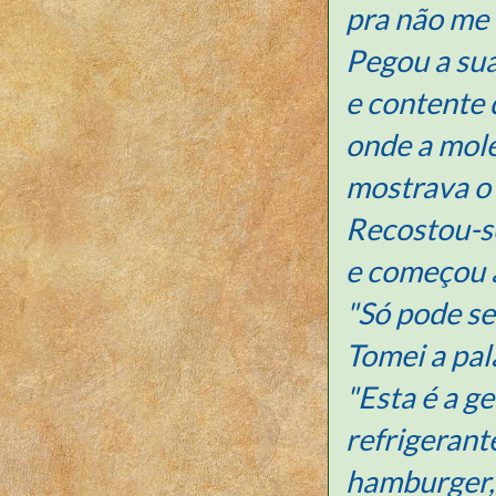
pra não me 
Pegou a sua
e contente d
onde a mol
mostrava o
Recostou-s
e começou a
"Só pode se
Tomei a pal
"Esta é a g
refrigerant
hamburger, 