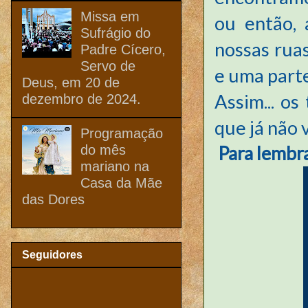
Missa em
ou então, 
Sufrágio do
nossas rua
Padre Cícero,
Servo de
e uma parte
Deus, em 20 de
Assim... o
dezembro de 2024.
que já não 
Programação
do mês
Para lembra
mariano na
Casa da Mãe
das Dores
Seguidores