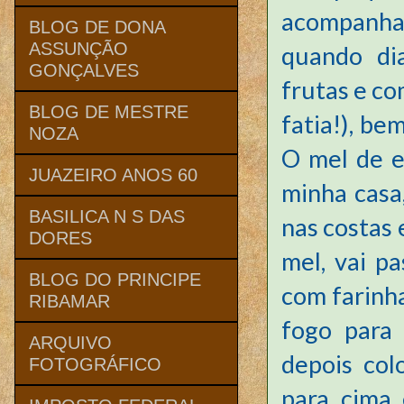
acompanha
BLOG DE DONA
ASSUNÇÃO
quando dia
GONÇALVES
frutas e co
BLOG DE MESTRE
fatia!), be
NOZA
O mel de e
JUAZEIRO ANOS 60
minha casa
BASILICA N S DAS
nas costas 
DORES
mel, vai p
BLOG DO PRINCIPE
com farinha
RIBAMAR
fogo para 
ARQUIVO
depois col
FOTOGRÁFICO
para cima 