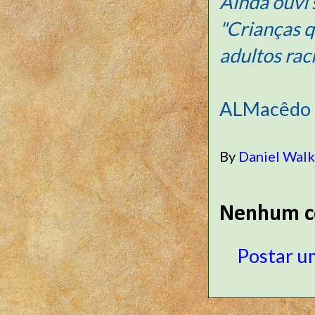
Ainda ouvi 
"Crianças 
adultos rac
ALMacêdo
By
Daniel Wal
Nenhum c
Postar u