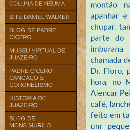
montão na
COLUNA DE NEUMA
apanhar e 
SITE DANIEL WALKER
chupar, ta
BLOG DE PADRE
parte do 
CÍCERO
imburana 
MUSEU VIRTUAL DE
JUAZEIRO
chamada de 
Dr. Floro, 
PADRE CICERO
CANGAÇO E
hora, no 
CORONELISMO
Alencar Pe
HISTORIA DE
café, lanch
JUAZEIRO
feito em t
BLOG DE
um pequen
MONS.MURILO